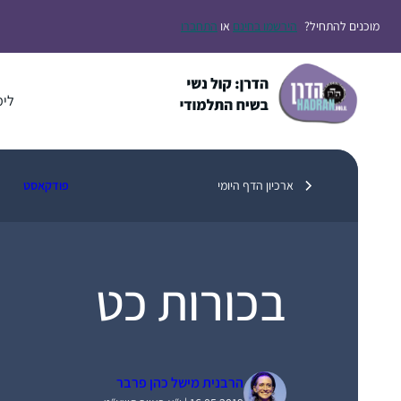
דלג
מוכנים להתחיל?
הירשמו בחינם
או
התחברו
תוכן
לימ
ארכיון הדף היומי
פודקאסט
בכורות כט
הרבנית מישל כהן פרבר