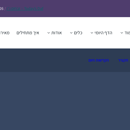
Daf – זבחים נ״ו
Today’s
/
26
וד
הדף היומי
כלים
אודות
איך מתחילים
מאירו
תקציר
הקדשות היום