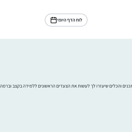
לוח הדף היומי
תכנים והכלים שיעזרו לך לעשות את הצעדים הראשונים ללמידה בקצב וברמה ש
הצטרפתי ללומדות בתחילת מסכת תענית.
ההתרגשות שלי ושל המשפחה היתה גדולה
מאוד, והיא הולכת וגוברת עם כל סיום שאני זוכ
לו. במשך שנים רבות רציתי להצטרף ומשום מה
זה לא קרה… ב”ה מצאתי לפני מספר חודשים
נעה רוזן
פרסום של הדרן, ומיד הצטרפתי והתאהבתי.
חיספין רמת הגולן, ישראל
הדף היומי שינה את חיי ממש והפך כל יום- ליום