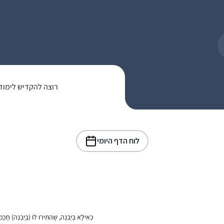
רוצה להקדיש לימוד
לוח הדף היומי
כְּאִילָא בְּיַבְנֶה, שֶׁהִתִּירוּ לוֹ (בְּיַבְנֶה) חֲכָ