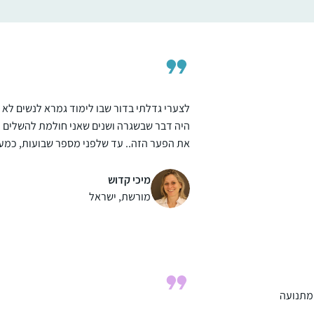
של תורה. מודה לכן מקרב ליבי ומאחלת לכולנו
לימוד פורה מתוך אהבת התורה ולומדיה.
לצערי גדלתי בדור שבו לימוד גמרא לנשים לא
היה דבר שבשגרה ושנים שאני חולמת להשלים
את הפער הזה.. עד שלפני מספר שבועות, כמע
במקרה, נתקלתי במודעת פרסומת הקוראת
להצטרף ללימוד מסכת תענית. כשקראתי את
מיכי קדוש
המודעה הרגשתי שהיא כאילו נכתבה עבורי –
מורשת, ישראל
"תמיד חלמת ללמוד גמרא ולא ידעת איך
להתחיל”, "בואי להתנסות במסכת קצרה וקלה”
(רק היה חסר שהמודעה תיפתח במילים "מיכי
שלום”..). קפצתי למים ו- ב”ה אני בדרך להגשמ
החלום:)
 מתנועה