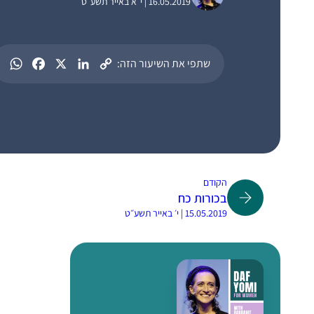
16.05.2019 | י״א באייר תשע״ט
שתפי את השיעור הזה:
הקודם
בכורות כח
15.05.2019 | י׳ באייר תשע״ט