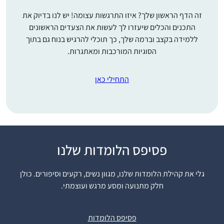
זה הדף הראשון שלך? איזו התרגשות עצומה! יש לנו בדיוק את
התכנים והכלים שיעזרו לך לעשות את הצעדים הראשונים
ללמידה בקצב וברמה שלך, כך תוכלי להרגיש בנוח גם בתוך
הסוגיות המורכבות ומאתגרות.
התחילי כאן
פסיפס הלומדות שלנו
אחי, שלומד דף יומי
ממסכת ברכות, חיפש
גלי את קהילת הלומדות שלנו, מגוון נשים, רקעים וסיפורים. כולן
חברותא ללימוד מסכת
חלק מתנועה ומסע מרגש ועוצמתי.
ראש השנה והציע לי.
החברותא היתה מאתגרת
שולמית סבן
טכנית ורוב הזמן נעשתה
נוקדים, ישראל
פסיפס הלומדות