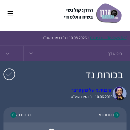
דלג
תוכן
Daf – זבחים נ״ו
Today’s
/
10.08.2026
/
כ״ז באב תשפ״ו
בכורות נד
הרבנית מישל כהן פרבר
10.06.2019 | ז׳ בסיון תשע״ט
בכורות נא
בכורות נה