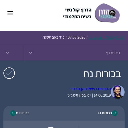
דלג
תוכן
Daf – זבחים נ״ו
Today’s
/
07.08.2026
/
כ״ד באב תשפ״ו
בכורות נח
הרבנית מישל כהן פרבר
14.06.2019 | י״א בסיון תשע״ט
בכורות נז
בכורות ס