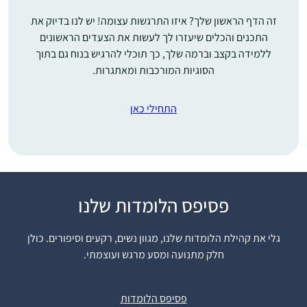
זה הדף הראשון שלך? איזו התרגשות עצומה! יש לנו בדיוק את
התכנים והכלים שיעזרו לך לעשות את הצעדים הראשונים
ללמידה בקצב וברמה שלך, כך תוכלי להרגיש בנוח גם בתוך
הסוגיות המורכבות ומאתגרות.
התחילי כאן
פסיפס הלומדות שלנו
שמעתי על הסיום הענק
של הדף היומי ע”י נשים
גלי את קהילת הלומדות שלנו, מגוון נשים, רקעים וסיפורים. כולן
בבנייני האומה. רציתי גם.
חלק מתנועה ומסע מרגש ועוצמתי.
החלטתי להצטרף.
התחלתי ושיכנעתי את
ליאת סיטרון
בעלי ועוד שתי חברות
אפרת, ישראל
פסיפס הלומדות