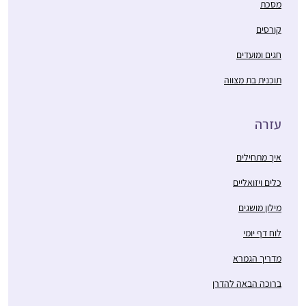
כל סיום מסכת שיעור
מסכת
בביתי לכ20 נשים
קורסים
שמחכות בקוצר רוח
למפגשים האלו.
חגים ומועדים
תוכנית בת מצווה
התחלתי לפני 8 שנים
במדרשה. לאחרונה
סיימתי מסכת תענית
עזרה
בלמידה עצמית ועכשיו
לקראת סיום מסכת
דניאלה ברוכים
איך מתחילים
מגילה.
רעננה, ישראל
כלים ויזואליים
מילון מושגים
לוח דף יומי
מדריך הגמרא
לצערי גדלתי בדור שבו
ברוכה הבאה להדרן
לימוד גמרא לנשים לא