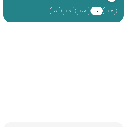
2x
1.5x
1.25x
1x
0.5x