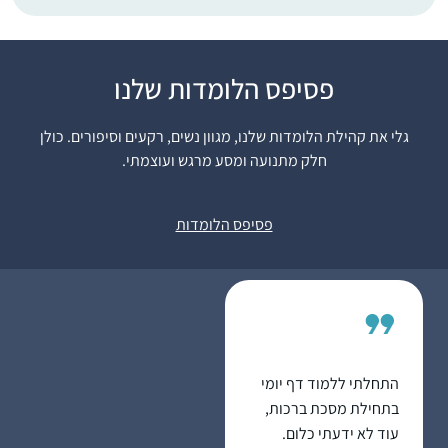
התחלתי מחוג במסכת
פסיפס הלומדות שלנו
קידושין שהעבירה
הרבנית רייסנר במסגרת
גלי את קהילת הלומדות שלנו, מגוון נשים, רקעים וסיפורים. כולן
בית המדרש כלנה בגבעת
חלק מתנועה ומסע מרגש ועוצמתי.
אביגיל כריסי
שמואל; לאחר מכן התחיל
ראש העין,
סבב הדף היומי אז
ישראל
פסיפס הלומדות
הצטרפתי. לסביבה לקח
זמן לעכל אבל היום כולם
תומכים ומשתתפים איתי.
הלימוד לעתים מעניין
ומעשיר ולעתים קשה ואף
הזוי… אך אני ממשיכה
קדימה. הוא משפיע על
התחלתי ללמוד דף יומי
היומיום שלי קודם כל
בתחילת מסכת ברכות,
במרדף אחרי הדף, וגם
עוד לא ידעתי כלום.