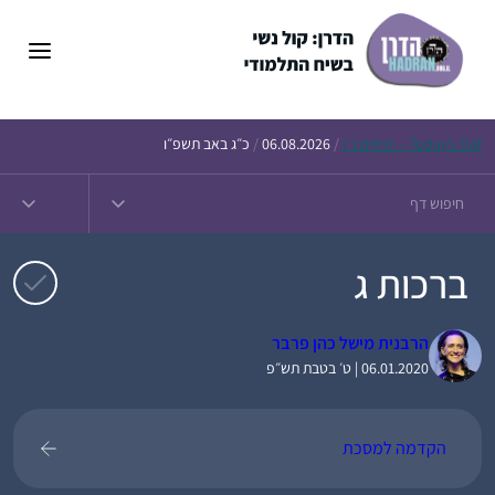
דלג
תוכן
Daf – זבחים נ״ו
Today’s
/
06.08.2026
/
כ״ג באב תשפ״ו
ברכות ג
הרבנית מישל כהן פרבר
06.01.2020 | ט׳ בטבת תש״פ
הקדמה למסכת