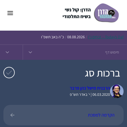
דלג
תוכן
Daf – זבחים נ״ו
Today’s
/
08.08.2026
/
כ״ה באב תשפ״ו
ברכות סג
הרבנית מישל כהן פרבר
06.03.2020 | י׳ באדר תש״פ
הקדמה למסכת