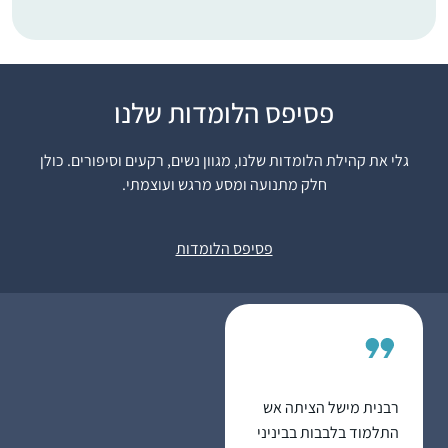
פסיפס הלומדות שלנו
שמעתי על הסיום הענק
של הדף היומי ע”י נשים
גלי את קהילת הלומדות שלנו, מגוון נשים, רקעים וסיפורים. כולן
בבנייני האומה. רציתי גם.
חלק מתנועה ומסע מרגש ועוצמתי.
החלטתי להצטרף.
התחלתי ושיכנעתי את
ליאת סיטרון
בעלי ועוד שתי חברות
אפרת, ישראל
פסיפס הלומדות
להצטרף. עכשיו יש לי
לימוד משותף איתו בשבת
ומפגש חודשי איתן בנושא
(והתכתבויות תדירות על
דברים מיוחדים שקראנו).
הצטרפנו לקבוצות שונות
רבנית מישל הציתה אש
בווטסאפ. אנחנו ממש
התלמוד בלבבות בביניני
נהנות. אני שומעת את