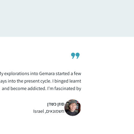
וקניתי לעצמי גמרא. מאז ממשיכה יום יום ללמו
עצמאית, ולפעמים בעזרת השיעור של הרבנית,
אלירז בלאו
כל יום. כל סיום של מסכת מביא לאושר גדול
מעלה מכמש, ישראל
וסיפוק. הילדים בבית נהיו חלק מהלימוד, אני
משתפת בסוגיות מעניינות ונהנית לשמוע את
דעתם.
y explorations into Gemara started a few
ays into the present cycle. I binged learnt
and become addicted. I’m fascinated by
the rich "tapestry” of intertwined themes,
connections between Masechtot,
סוזן כשדן
conversations between generations of
חשמונאים, Israel
Rabbanim and learners past and present
all over the world. My life has acquired a
golden thread, linking generations with