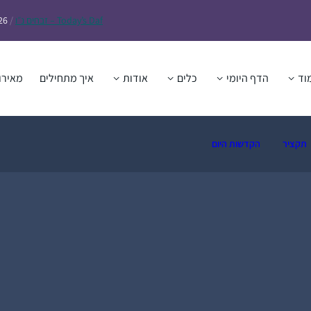
Daf – זבחים נ״ו
Today’s
/
26
וד
הדף היומי
כלים
אודות
איך מתחילים
מאירו
תקציר
הקדשות היום