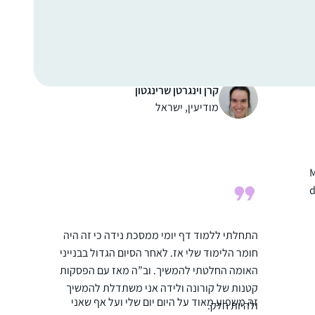
ד
התחלתי בסיום הש”ס, יצאתי באורות. נשברתי
פעמיים, ובשתיהם הרבנית מישל עודדה להמשיך
איפה שכולם בסבב ולהשלים כשאוכל, וכך עשיתי
וכיום השלמתי הכל. מדהים אותי שאני לומדת כל
יום קצת, אפילו בחדר הלידה, בבידוד או בחו”ל.
קרן וינגרטן שרינגטון
לאט לאט יותר נינוחה בסוגיות. לא כולם מבינים
מודיעין, ישראל
את הרצון, בפרט כפמניסטית. חשה סיפוק גדול
להכיר את המושגים וצורת החשיבה. החלום זה
להמשיך ולהתמיד ובמקביל ללמוד איך מהסוגיות
M
נוצרה והתפתחה ההלכה.
d
התחלתי ללמוד דף יומי ממסכת נידה כי זה היה
חומר הלימוד שלי אז. לאחר הסיום הגדול בבנייני
האומה החלטתי להמשיך. וב”ה מאז עם הפסקות
קטנות של קורונה ולידה אני משתדלת להמשיך
זה משפיע מאוד על היום יום שלי ועל אף שאני
ולהיות חלק.