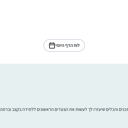
לוח הדף היומי
תכנים והכלים שיעזרו לך לעשות את הצעדים הראשונים ללמידה בקצב וברמה ש
התחלתי ללמוד את הדף היומי מעט אחרי שבני
הקטן נולד. בהתחלה בשמיעה ולימוד באמצעות
השיעור של הרבנית שפרבר. ובהמשך העזתי