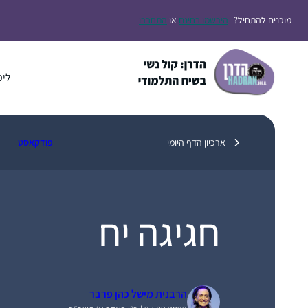
דלג
מוכנים להתחיל?
הירשמו בחינם
או
התחברו
תוכן
לימ
ארכיון הדף היומי
פודקאסט
חגיגה יח
הרבנית מישל כהן פרבר