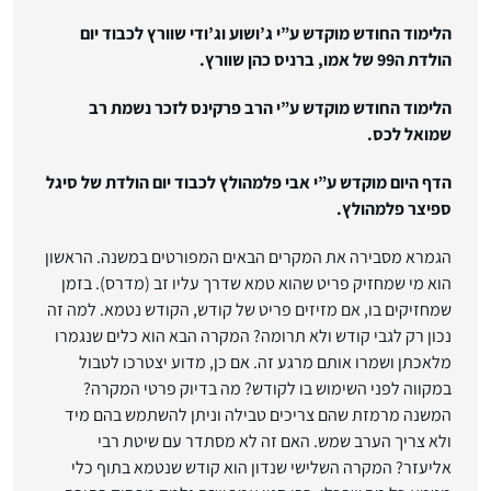
הלימוד החודש מוקדש ע”י ג’ושוע וג’ודי שוורץ לכבוד יום
הולדת ה99 של אמו, ברניס כהן שוורץ.
הלימוד החודש מוקדש ע”י הרב פרקינס לזכר נשמת רב
שמואל לכס.
הדף היום מוקדש ע”י אבי פלמהולץ לכבוד יום הולדת של סיגל
ספיצר פלמהולץ.
הגמרא מסבירה את המקרים הבאים המפורטים במשנה. הראשון
הוא מי שמחזיק פריט שהוא טמא שדרך עליו זב (מדרס). בזמן
שמחזיקים בו, אם מזיזים פריט של קודש, הקודש נטמא. למה זה
נכון רק לגבי קודש ולא תרומה? המקרה הבא הוא כלים שנגמרו
מלאכתן ושמרו אותם מרגע זה. אם כן, מדוע יצטרכו לטבול
במקווה לפני השימוש בו לקודש? מה בדיוק פרטי המקרה?
המשנה מרמזת שהם צריכים טבילה וניתן להשתמש בהם מיד
ולא צריך הערב שמש. האם זה לא מסתדר עם שיטת רבי
אליעזר? המקרה השלישי שנדון הוא קודש שנטמא בתוף כלי