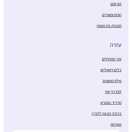
קורסים
חגים ומועדים
תוכנית בת מצווה
התחלתי ללמוד לפני 4.5
עזרה
שנים, כשהודיה חברה
שלי פתחה קבוצת
איך מתחילים
ווטסאפ ללימוד דף יומי
כלים ויזואליים
בתחילת מסכת סנהדרין.
קרן רוזנברג
מאז לימוד הדף נכנס
ירושלים, ישראל
מילון מושגים
לתוך היום-יום שלי והפך
לוח דף יומי
לאחד ממגדירי הזהות
שלי ממש.
מדריך הגמרא
ברוכה הבאה להדרן
מאירות
בתחילת הסבב הנוכחי של