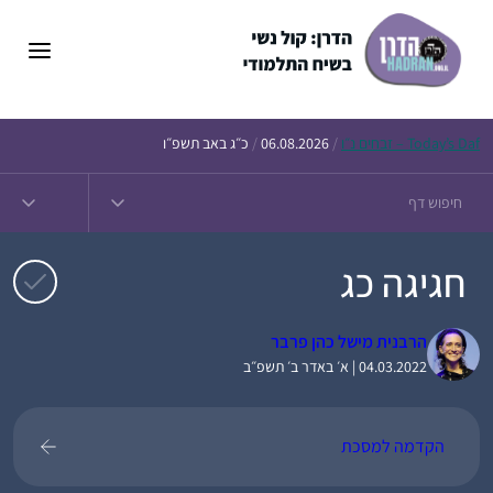
דלג
תוכן
Daf – זבחים נ״ו
Today’s
/
06.08.2026
/
כ״ג באב תשפ״ו
חגיגה כג
הרבנית מישל כהן פרבר
04.03.2022 | א׳ באדר ב׳ תשפ״ב
הקדמה למסכת