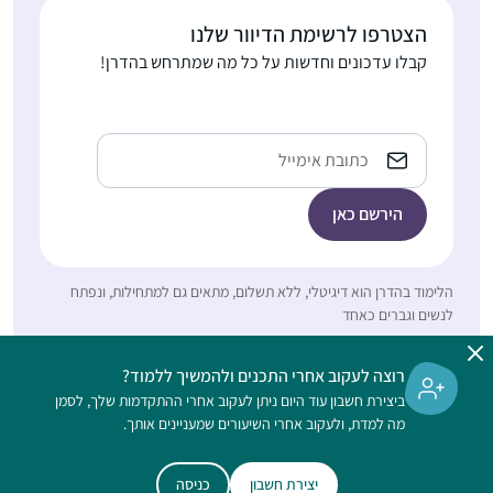
לימוד הדף היומי,
הצטרפו לרשימת הדיוור שלנו
נחשפתי לחגיגות
קבלו עדכונים וחדשות על כל מה שמתרחש בהדרן!
המרגשות באירועי הסיום
חנה שחם-רוזבי
ברחבי העולם. והבטחתי
(ד”ר)
לעצמי שבקרוב אצטרף
קרית גת,
Email
גם למעגל הלומדות.
ישראל
הסבב התחיל כאשר הייתי
בתחילת דרכי בתוכנית
קרן אריאל להכשרת
יועצות הלכה של נשמ”ת.
לא הצלחתי להוסיף את
הלימוד בהדרן הוא דיגיטלי, ללא תשלום, מתאים גם למתחילות, ונפתח
ההתחייבות לדף היומי על
לנשים וגברים כאחד
הלימוד האינטנסיבי של
התחלתי ללמוד דף יומי
תוכנית היועצות. בבוקר
כאשר קיבלתי במייל
רוצה לעקוב אחרי התכנים ולהמשיך ללמוד?
למחרת המבחן הסופי
ביצירת חשבון עוד היום ניתן לעקוב אחרי ההתקדמות שלך, לסמן
ממכון שטיינזלץ את
בנשמ”ת, התחלתי את
מה למדת, ולעקוב אחרי השיעורים שמעניינים אותך.
הדפים הראשונים של
לימוד הדף במסכת סוכה
מסכת ברכות במייל.
אלנה ארנבורג
ומאז לא הפסקתי.
קודם לא ידעתי איך
יצירת חשבון
כניסה
נשר, ישראל
טקסט הדף מספריא