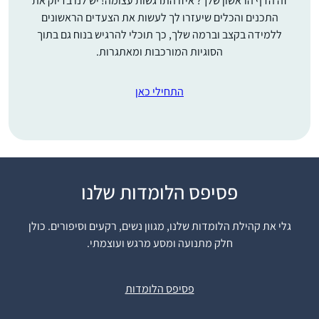
זה הדף הראשון שלך? איזו התרגשות עצומה! יש לנו בדיוק את
התכנים והכלים שיעזרו לך לעשות את הצעדים הראשונים
ללמידה בקצב וברמה שלך, כך תוכלי להרגיש בנוח גם בתוך
הסוגיות המורכבות ומאתגרות.
התחילי כאן
פסיפס הלומדות שלנו
התחלתי ללמוד דף יומי
אחרי שחזרתי בתשובה
גלי את קהילת הלומדות שלנו, מגוון נשים, רקעים וסיפורים. כולן
ולמדתי במדרשה במגדל
חלק מתנועה ומסע מרגש ועוצמתי.
עוז. הלימוד טוב ומספק
גאיה דיבו
חומר למחשבה על
מצפה יריחו,
נושאים הלכתיים
פסיפס הלומדות
ישראל
”קטנים” ועד לערכים
גדולים ביהדות. חשוב לי