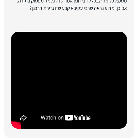
מטמא כל מה שבכלי. רבי חנין אמר שזה נלמד מפסוק בתורה.
אם כן, מדוע נראה שרבי עקיבא קבע שזו גזירת דרבנן?