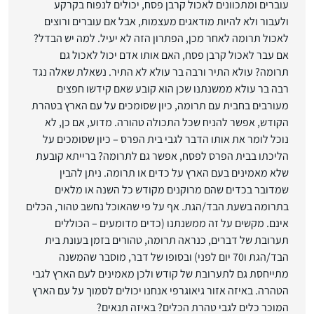
עוברים ומתכוונים לאכול קרבן פסח, יכולים לנפוח בקרקע
ולעבור ולא להיות מודאגים מעצמות, אבל אם עוברים ורוצים
לאכול תרומה לאחר מכן, הפתרון הזה לא יעיל. למה יש הבדל?
אם עבר לאכול קרבן פסח, האם אותו אדם יכול לאכול גם
תרומה? עולא התיר ורבה בר עולא לא התיר. נשאלת שאלה נגד
רבה בר עולא ממשנתנו שכן הוא קובע שאם קידשו חפצים
מעורבים בחבית עם תרומה, כיון שסומכים על עם הארץ בטהרת
הקודש, אפשר להניח שכל התכולה טהורה. מדוע, אם כן, לא
נוכל לומר את אותו הדבר לגבי בית הפרס – כיון שסומכים על
הליכתו בבית הפרס לפסח, אפשר גם לתרומה? ברייתא קובעת
שלא מאמינים בעם הארץ על כדים או תרומה. ניתן להבין
שמדובר בכדים שהם מרוקנים מקודש כל השנה או מלאים
בתרומה בשעת הבד/הגת. אף על פי שהאוכל נחשב טהור, הכלים
אינם. מקשים על זה ממשנתנו (כדים מדומעים – הכוללים
תערובת של דברים, כנראה תרומה, טהורים בזמן בעונת בית
הבד/הגת ו70 יום לפני) ובסופו של דבר, מוסבר שהמשנה
מתייחסת גם לתערובת של קודש ולכן מאמינים לעם הארץ לגבי
הטהרה. באיזה אזור גיאוגרפי אנחנו יכולים לסמוך על עם הארץ
המוכר כלים לגבי טהרת הכלים? באיזה תנאים?