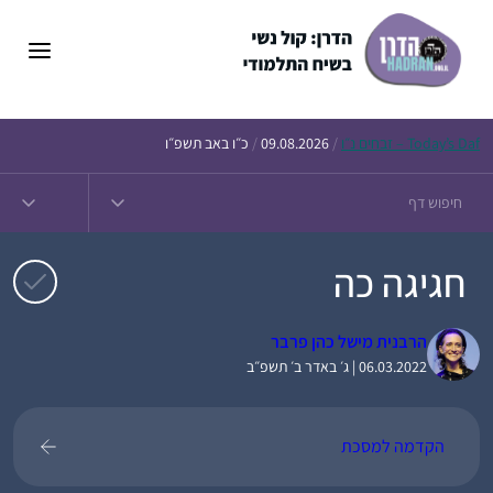
דלג
תוכן
Daf – זבחים נ״ו
Today’s
/
09.08.2026
/
כ״ו באב תשפ״ו
חגיגה כה
הרבנית מישל כהן פרבר
06.03.2022 | ג׳ באדר ב׳ תשפ״ב
הקדמה למסכת