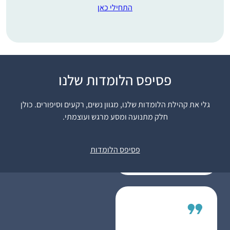
התחילי כאן
פסיפס הלומדות שלנו
התחלתי בתחילת הסבב,
והתמכרתי. זה נותן
גלי את קהילת הלומדות שלנו, מגוון נשים, רקעים וסיפורים. כולן
משמעות נוספת ליומיום
חלק מתנועה ומסע מרגש ועוצמתי.
ומאוד מחזק לתת לזה
רעות אברהמי
מקום בתוך כל שגרת
בית שמש,
הבית-עבודה השוטפת.
פסיפס הלומדות
ישראל