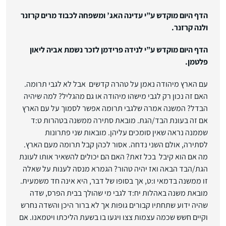
הדף היום מוקדש ע”י עדינה האג’ ומשפחה לכבוד מרים קרזנר
ולנה קרזנר.
הדף היום מוקדש ע”י לנידה פרידמן לזכר נשמת אביה ליאון
פלטמן.
עם הארץ מיהודה נאמן על טהרה קדשים אבל לא לגבי תרומה.
האם זה נכון רק לגבי מישהו מיהודה או גם מהגליל? למה שיהיה
הבדל? המשנה אמרה שלגבי תרומה אפשר לסמוך על עם הארץ
אם זה בעונת הבד/הגת. מובאת סתירה ממשנה בטהרות ט:ד
שממנה נראה שאין סומכים עליהן. מובאות שני פתרונות
לסתירה, אולם השני נדחה. אסור לכהן קבל תרומה מעם הארץ.
מה אם הוא קיבל בכל זאת? האם הם יכולים להשאיר אותו לעונת
הגת/הבד הבאה ואז יהיה טהור? הגמרא מנסה לענות על שאלה
זו ממשנה בדמאי ו:ט, אך בסופו של דבר, היא אינה חד משמעית.
מובאת משנה באהלות יח:ד לגבי מי שהולך בבית הפרס, שדה
שהיה ידוע שתחתיו קבורים גופות אך לא ברור היכן והשדה נחרש
וקיים חשש שכמה עצמות צצו ויגעו בו בשעת הליכתו ויטמאנו. אם