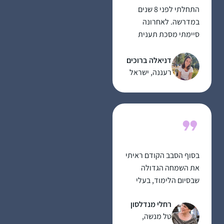
התחלתי לפני 8 שנים
במדרשה. לאחרונה
סיימתי מסכת תענית
בלמידה עצמית ועכשיו
לקראת סיום מסכת
דניאלה ברוכים
מגילה.
רעננה, ישראל
בסוף הסבב הקודם ראיתי
את השמחה הגדולה
שבסיום הלימוד, בעלי
סיים כבר בפעם השלישית
רחלי מנדלסון
וכמובן הסיום הנשי
טל מנשה,
בבנייני האומה וחשבתי