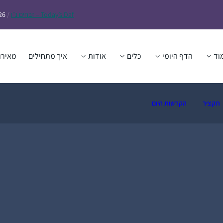
Daf – זבחים נ״ו
Today’s
/
26
וד
הדף היומי
כלים
אודות
איך מתחילים
מאירו
תקציר
הקדשות היום