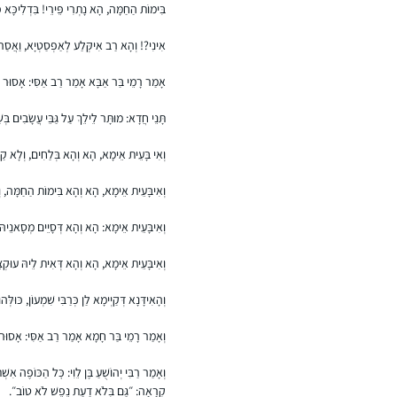
בִּימוֹת הַחַמָּה, הָא נָתְרִי פֵּירֵי! בִּדְלִיכָּא פּ
אִינִי?! וְהָא רַב אִיקְּלַע לְאַפְסַטְיָא, וַאֲסַר ב
אָמַר רָמֵי בַּר אַבָּא אָמַר רַב אַסִּי: אָסוּר לְאָד
תָּנֵי חֲדָא: מוּתָּר לֵילֵךְ עַל גַּבֵּי עֲשָׂבִים ב
וְאִי בָּעֵית אֵימָא, הָא וְהָא בְּלַחִים, וְלָא קַ
וְאִיבָּעֵית אֵימָא, הָא וְהָא בִּימוֹת הַחַמָּה,
וְאִיבָּעֵית אֵימָא: הָא וְהָא דְּסָיֵים מְסָאנֵיה
וְאִיבָּעֵית אֵימָא, הָא וְהָא דְּאִית לֵיהּ עוּק
וְהָאִידָּנָא דְּקַיְימָא לַן כְּרַבִּי שִׁמְעוֹן, כּוּלְּהוּ
וְאָמַר רָמֵי בַּר חָמָא אָמַר רַב אַסִּי: אָסוּר לְ
וְאָמַר רַבִּי יְהוֹשֻׁעַ בֶּן לֵוִי: כׇּל הַכּוֹפֶה אִשׁ
קְרָאָה: ״גַּם בְּלֹא דַעַת נֶפֶשׁ לֹא טוֹב״.