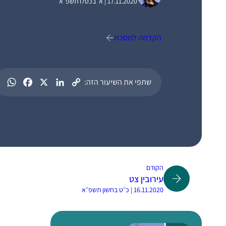
17.11.2020 | א׳ בכסלו תשפ״א
הקדמה למסכת
שתפי את השיעור הזה:
הקודם
עירובין צט
16.11.2020 | כ״ט בחשון תשפ״א