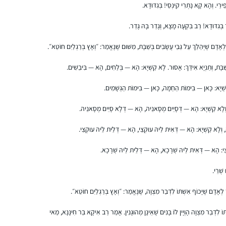
נחשפתי לחגיגות המרגשות באירועי הסיום ברחבי
ֵירֵי. וְהָא קָא נָתְרִי קִינְסֵי! בְּגִדּוּדָא.
העולם. והבטחתי לעצמי שבקרוב אצטרף גם
ְּגִדּוּדָא! רַב בִּקְעָה מָצָא, וְגָדַר בָּהּ גָּדֵר.
למעגל הלומדות. הסבב התחיל כאשר הייתי
בתחילת דרכי בתוכנית קרן אריאל להכשרת
חנה שחם-רוזבי (ד”ר)
ָם שֶׁיְּהַלֵּךְ עַל גַּבֵּי עֲשָׂבִים בְּשַׁבָּת, מִשּׁוּם שֶׁנֶּאֱמַר: ״וְאָץ בְּרַגְלַיִם חוֹטֵא״.
יועצות הלכה של נשמ”ת. לא הצלחתי להוסיף את
קרית גת, ישראל
ההתחייבות לדף היומי על הלימוד האינטנסיבי
ְּשַׁבָּת, וְתַנְיָא אִידַּךְ: אָסוּר. לָא קַשְׁיָא: הָא — בְּלַחִים, הָא — בִּיבֵשִׁים.
של תוכנית היועצות. בבוקר למחרת המבחן
שְׁיָא: כָּאן — בִּימוֹת הַחַמָּה, כָּאן — בִּימוֹת הַגְּשָׁמִים.
הסופי בנשמ”ת, התחלתי את לימוד הדף במסכת
סוכה ומאז לא הפסקתי.
 וְלָא קַשְׁיָא: הָא — דְּסָיֵים מְסָאנֵיהּ, הָא — דְּלָא סָיֵים מְסָאנֵיהּ.
ּ, וְלָא קַשְׁיָא: הָא — דְּאִית לֵיהּ עוּקְצֵי, הָא — דְּלֵית לֵיהּ עוּקְצֵי.
הייתי לפני שנתיים בסיום הדרן נשים בבנייני
ְצֵי: הָא — דְּאִית לֵיהּ שְׁרָכָא, הָא — דְּלֵית לֵיהּ שְׁרָכָא.
האומה והחלטתי להתחיל. אפילו רק כמה דפים,
אולי רק פרק, אולי רק מסכת… בינתיים סיימתי
 שְׁרֵי.
רבע שס ותכף את כל סדר מועד בה.
אָדָם שֶׁיָּכוֹף אִשְׁתּוֹ לִדְבַר מִצְוָה, שֶׁנֶּאֱמַר: ״וְאָץ בְּרַגְלַיִם חוֹטֵא״.
הסביבה תומכת ומפרגנת. אני בת יחידה עם
עדנה גרוס
ארבעה אחים שכולם לומדים דף יומי. מדי פעם
מרכז שפירא, ישראל
ְתּוֹ לִדְבַר מִצְוָה הָוְיָין לוֹ בָּנִים שֶׁאֵינָן מְהוּגָּנִין. אָמַר רַב אִיקָא בַּר חִינָּנָא, מַאי
אנחנו עושים סיומים יחד באירועים משפחתיים.