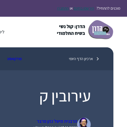
דלג
מוכנים להתחיל?
הירשמו בחינם
או
התחברו
תוכן
לימ
ארכיון הדף היומי
פודקאסט
עירובין ק
הרבנית מישל כהן פרבר