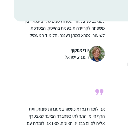
לפני 15 שנה, אחרי עשרות שנים של "ג’ינגול” בין
משפחה לקריירה תובענית בהייטק, הצטרפתי
לשיעורי גמרא במתן רעננה. הלימוד המעמיק
והייחודי של הרבנית אושרה קורן יחד עם קבוצת
הנשים המגוונת הייתה חוויה מאלפת ומעשירה.
יודי אסקוף
לפני כשמונה שנים כאשר מחזור הדף היומי הגיע
רעננה, ישראל
למסכת תענית הצטרפתי כ”חברותא” לבעלי. זו
השעה היומית שלנו ביחד כאשר דפי הגמרא
משתלבים בחיי היום יום, משפיעים ומושפעים,
וכשלא מספיקים תמיד משלימים בשבת
אני לומדת גמרא כעשור במסגרות שונות, ואת
הדף היומי התחלתי כשחברה הציעה שאצטרף
אליה לסיום בבנייני האומה. מאז אני לומדת עם