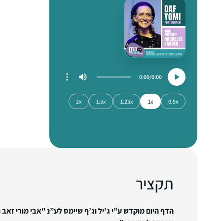
0:00
0:00
2x
1.5x
1.25x
1x
0.5x
תקציר
הדף היום מוקדש ע”י ג’יל וג’ף שיימס לע”נ "אבי מורי זאב וע