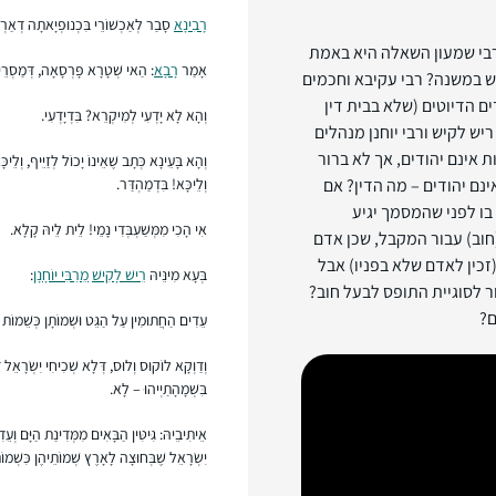
רָבִינָא
סָבַר לְאַכְשׁוֹרֵי בִּכְנוּפְיָאתָה דְאַרְ
רבי שמעון השאלה היא באמת
אָמַר
רָבָא
: הַאי שְׁטָרָא פָּרְסָאָה, דְּמַסְרֵיהּ נ
 במשנה? רבי עקיבא וחכמים
ים הדיוטים (שלא בבית דין
וְהָא לָא יָדְעִי לְמִיקְרֵא? בִּדְיָדְעִי.
יש לקיש ורבי יוחנן מנהלים
 אינם יהודים, אך לא ברור
וְהָא בָּעֵינָא כְּתָב שֶׁאֵינוֹ יָכוֹל לְזַיֵּיף, וְלֵיכ
ינם יהודים – מה הדין? אם
וְלֵיכָּא! בִּדְמַהְדַּר.
בו לפני שהמסמך יגיע
אִי הָכִי מִמְּשַׁעְבְּדִי נָמֵי! לֵית לֵיהּ קָלָא.
(חוב) עבור המקבל, שכן אדם
זכין לאדם שלא בפניו) אבל
בְּעָא מִינֵּיהּ
רֵישׁ לָקִישׁ
מֵרַבִּי יוֹחָנָן
:
ר לסוגיית התופס לבעל חוב?
ם?
עֵדִים הַחֲתוּמִין עַל הַגֵּט וּשְׁמוֹתָן כְּשֵׁמוֹת ג
וְדַוְקָא לוֹקוּס וְלוּס, דְּלָא שְׁכִיחִי יִשְׂרָאֵל דּ
בִּשְׁמָהָתַיְיהוּ – לָא.
אֵיתִיבֵיהּ: גִּיטִּין הַבָּאִים מִמְּדִינַת הַיָּם וְע
יִשְׂרָאֵל שֶׁבְּחוּצָה לָאָרֶץ שְׁמוֹתֵיהֶן כִּשְׁמוֹת