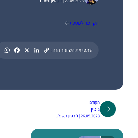
27.05.2023 | ז׳ בסיון תשפ״ג
הקדמה למסכת
שתפי את השיעור הזה:
הקודם
גיטין י
26.05.2023 | ו׳ בסיון תשפ״ג