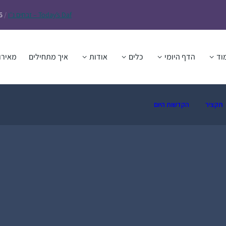
Daf – זבחים נ״ו
Today’s
/
6
וד
הדף היומי
כלים
אודות
איך מתחילים
מאירו
תקציר
הקדשות היום