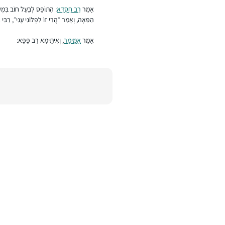
אָמַר
רַב חִסְדָּא
: הַתּוֹפֵס לְבַעַל חוֹב בִּמְקוֹ
הַפֵּאָה, וְאָמַר ״הֲרֵי זוֹ לִפְלוֹנִי עָנִי״, רַבִּי 
אָמַר
אַמֵּימָר
, וְאִיתֵּימָא רַב פָּפָּא: