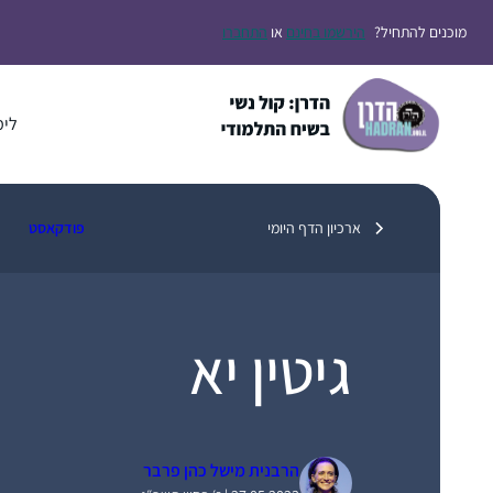
דלג
מוכנים להתחיל?
הירשמו בחינם
או
התחברו
תוכן
לימ
ארכיון הדף היומי
פודקאסט
גיטין יא
הרבנית מישל כהן פרבר