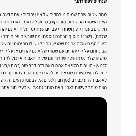
שנתיים לפטירתו.”
מהם שמות שהם שמות מובהקים של אינו יהודים? אם לדעת 
האם השמות הם שמות מובהקים, מדוע לא נאמר זאת במפורש
חלוקים בעניין גיטין ושחרורי עבדים שנחתמו על ידי אינם יהוד
שלהם). רשב”ג מוסיף הבחנה נוספת. מה שורש הוויכוח הזה? ר
דיון נוסף בשאלה אם גט שמגיע מחו”ל ויש לו חתימות עם שמות
אם נחתם על ידי יהודים עם שמות של אינם יהודים או על ידי א
מישהו שלח גט או שטר שחרור עם שליח, האם הוא יכול לחזור 
לנמען? הוויכוח תלוי אם אתה רואה בזה דבר טוב (זכות)/רע 
יכול לרכוש משהו בשם אחרים ללא ידיעתו אם זה טוב עבורם (
לא אם זה רע עבורם (אין חבין לאדם אלה בפניו). האם זה קשו
האם מותר לעשות זאת? האם מותר גם אם יש בעלי חוב אחרי