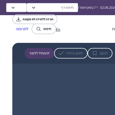
enriching my life and opening new and
02.06.202
/
י״ז בסיון תשפ״ו
deeper horizons for me.
הורדה ללמידה לא מקוונת
ת
לתרומה
חיפוש
En
לפני 15 שנה, אחרי עשרות שנים של "ג’ינגול” בין
משפחה לקריירה תובענית בהייטק, הצטרפתי
לשיעורי גמרא במתן רעננה. הלימוד המעמיק
והייחודי של הרבנית אושרה קורן יחד עם קבוצת
לעקוב
לסמן כנלמד
להתחיל ללמוד
הנשים המגוונת הייתה חוויה מאלפת ומעשירה.
יודי אסקוף
לפני כשמונה שנים כאשר מחזור הדף היומי הגיע
רעננה, ישראל
למסכת תענית הצטרפתי כ”חברותא” לבעלי. זו
השעה היומית שלנו ביחד כאשר דפי הגמרא
משתלבים בחיי היום יום, משפיעים ומושפעים,
וכשלא מספיקים תמיד משלימים בשבת
אני לומדת גמרא כעשור במסגרות שונות, ואת