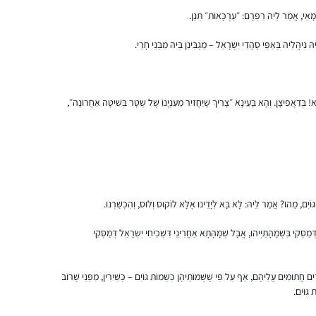
שמעתי על הסיום הענק של הדף היומי ע”י נשים
מָאֵי, אֲמַר לֵיהּ רַפְרָם: ״עַרְכָּאוֹת״ תְּנַן.
בבנייני האומה. רציתי גם.
ִיהֲלֵיהּ בְּאַפֵּי סָהֲדֵי יִשְׂרָאֵל – מַגְבִּינַן בֵּיהּ מִבְּנֵי חָרֵי.
החלטתי להצטרף. התחלתי ושיכנעתי את בעלי
ועוד שתי חברות להצטרף. עכשיו יש לי לימוד
משותף איתו בשבת ומפגש חודשי איתן בנושא
ליאת סיטרון
(והתכתבויות תדירות על דברים מיוחדים
אפרת, ישראל
ָּא! בְּדַאֲפִיצָן. וְהָא בָּעֵינָא ״צָרִיךְ שֶׁיַּחֲזִיר מֵעִנְיָנוֹ שֶׁל שְׁטָר בְּשִׁיטָה אַחֲרוֹנָה״,
שקראנו). הצטרפנו לקבוצות שונות בווטסאפ.
אנחנו ממש נהנות. אני שומעת את השיעור מידי
יום (בד”כ מהרב יוני גוטמן) וקוראת ומצטרפת
לסיומים של הדרן. גם מקפידה על דף משלהן
(ונהנית מאד).
ּוֹיִם, מַהוּ? אֲמַר לֵיהּ: לָא בָּא לְיָדֵינוּ אֶלָּא לוֹקוּס וְלוּס, וְהִכְשַׁרְנוּ.
התחלתי לפני 8 שנים במדרשה. לאחרונה סיימתי
ְמַסְּקִי בִּשְׁמָהָתַיְיהוּ, אֲבָל שְׁמָהָתָא אַחֲרִינֵי דִּשְׁכִיחִי יִשְׂרָאֵל דְּמַסְּקִי
מסכת תענית בלמידה עצמית ועכשיו לקראת
סיום מסכת מגילה.
ֵדִים חֲתוּמִים עֲלֵיהֶם, אַף עַל פִּי שֶׁשְּׁמוֹתֵיהֶן כִּשְׁמוֹת גּוֹיִם – כְּשֵׁירִין, מִפְּנֵי שֶׁרוֹב
 גּוֹיִם.
דניאלה ברוכים