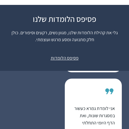
פסיפס הלומדות שלנו
התחלתי ללמוד גמרא
בבית הספר בגיל צעיר
גלי את קהילת הלומדות שלנו, מגוון נשים, רקעים וסיפורים. כולן
והתאהבתי. המשכתי בכך
חלק מתנועה ומסע מרגש ועוצמתי.
כל חיי ואף היייתי מורה
אריאלה ביגמן
לגמרא בבית הספר שקד
מעלה גלבוע,
בשדה אליהו (בית הספר
פסיפס הלומדות
ישראל
בו למדתי
בילדותי)בתחילת מחזור
דף יומי הנוכחי החלטתי
להצטרף ובע”ה מקווה
להתמיד ולהמשיך. אני
אוהבת את המפגש עם
הדף את "דרישות השלום
אני לומדת גמרא כעשור
” שמקבלת מקשרים עם
במסגרות שונות, ואת
דפים אחרים שלמדתי את
הדף היומי התחלתי
הסנכרון שמתחולל בין