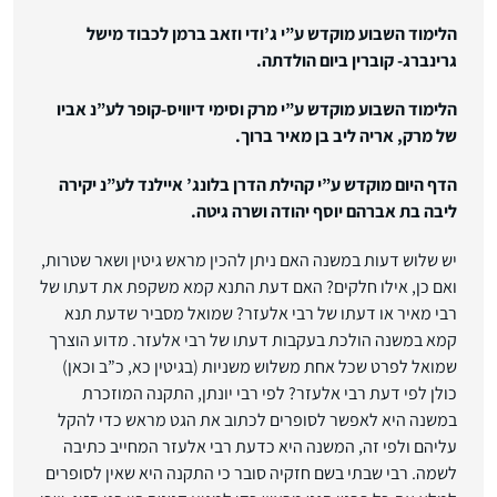
הלימוד השבוע מוקדש ע”י ג’ודי וזאב ברמן לכבוד מישל
גרינברג- קוברין ביום הולדתה.
הלימוד השבוע מוקדש ע”י מרק וסימי דיוויס-קופר לע”נ אביו
של מרק, אריה ליב בן מאיר ברוך.
הדף היום מוקדש ע”י קהילת הדרן בלונג’ איילנד לע”נ יקירה
ליבה בת אברהם יוסף יהודה ושרה גיטה.
יש שלוש דעות במשנה האם ניתן להכין מראש גיטין ושאר שטרות,
ואם כן, אילו חלקים? האם דעת התנא קמא משקפת את דעתו של
רבי מאיר או דעתו של רבי אלעזר? שמואל מסביר שדעת תנא
קמא במשנה הולכת בעקבות דעתו של רבי אלעזר. מדוע הוצרך
שמואל לפרט שכל אחת משלוש משניות (בגיטין כא, כ”ב וכאן)
כולן לפי דעת רבי אלעזר? לפי רבי יונתן, התקנה המוזכרת
במשנה היא לאפשר לסופרים לכתוב את הגט מראש כדי להקל
עליהם ולפי זה, המשנה היא כדעת רבי אלעזר המחייב כתיבה
לשמה. רבי שבתי בשם חזקיה סובר כי התקנה היא שאין לסופרים