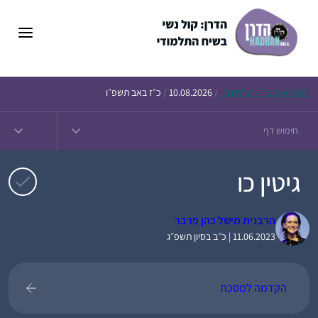
דלג
תוכן
Daf – זבחים נ״ו
Today’s
/
10.08.2026
/
כ״ז באב תשפ״ו
גיטין כו
הרבנית מישל כהן פרבר
11.06.2023 | כ״ב בסיון תשפ״ג
הקדמה למסכת