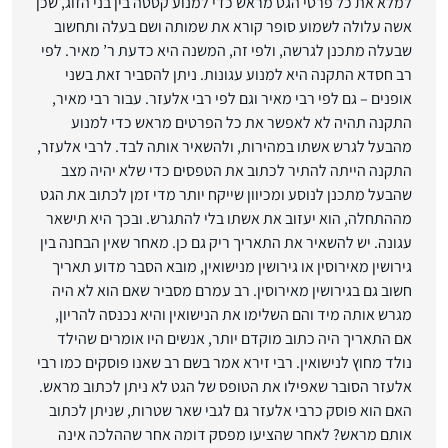
למלא את כל פרטי הגט מראש כדי למנוע קטטה בין בני הזוג, שכן
אשה עלולה לשמוע סופר קורא את שמותה ושם בעלה ותחשוב
שבעלה מתכנן לגרשה, ולפי זה, המשנה היא כדעת ר’ מאיר. לפי
רב חסדא התקנה היא למנוע עגונות. ניתן להסביר זאת בשני
אופנים – גם לפי רבי מאיר וגם לפי רבי אלעזר. עבור רבי מאיר,
התקנה תהיה לא לאפשר את כל הפרטים מראש כדי למנוע
מהבעל לגרש אשתו במהירות, ולהשאיר אותה לבד. לרבי אלעזר,
התקנה הייתה להתיר לכתוב את הטפסים כדי שלא יהיה מצב
שהבעל מתכנן לנוסע ומכיוון שייקח יותר מדי זמן לכתוב את הגט
מההתחלה, הוא יעזוב את אשתו בלי להתגרש. ובכך היא תישאר
עגונה. יש להשאיר את התאריך ריק גם כן. מאחר שאין הבחנה בין
גירושין מאירוסין או גירושין מנישואין, מובא הסבר מדוע תאריך
חשוב גם בגירושין מאירוסין. רב עמרם מסביר שאם הוא לא היה
מגרש אותה מיד והם השלימו את הנישואין והיא נכנסה להריון,
אם התאריך היה כתוב מוקדם יותר, אנשים היו אומרים שהילד
נולד מחוץ לנישואין. רבי זירא אמר בשם רב שאנו פוסקים כמו רבי
אלעזר הסובר שאפילו את הטופס של הגט לא ניתן לכתוב מראש.
האם הוא פוסק כרבי אלעזר גם לגבי שאר שטרות, שניתן לכתוב
אותם מראש? לאחר שהציעו מפסק דומה אחר שההלכה אינה