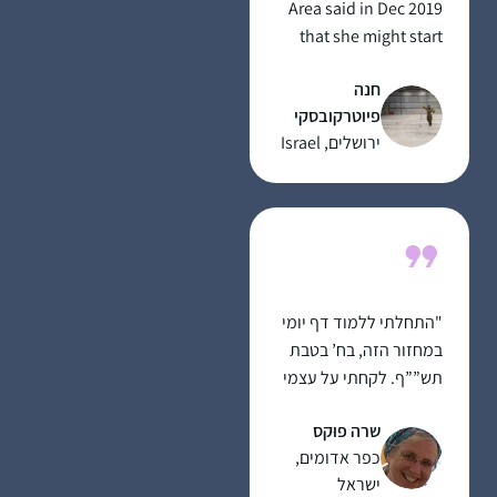
Area said in Dec 2019
that she might start
listening on her
חנה
morning drive to work.
פיוטרקובסקי
I mentioned to my
ירושלים, Israel
husband and we
decided to try the Daf
when it began in Jan
2020 as part of our
preparing to make
Aliyah in the summer.
"התחלתי ללמוד דף יומי
במחזור הזה, בח’ בטבת
תש””ף. לקחתי על עצמי
את הלימוד כדי ליצור
שרה פוּקס
תחום של התמדה
כפר אדומים,
יומיומית בחיים,
ישראל
והצטרפתי לקבוצת