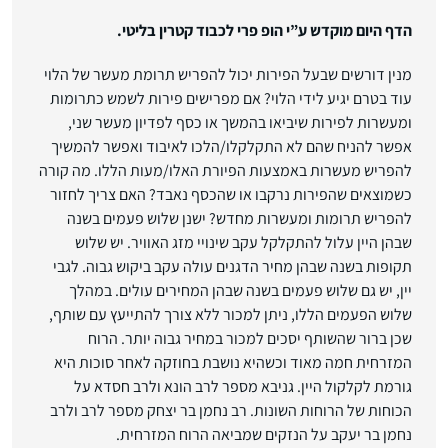
הדף היום מוקדש ע”י הופ פרי לכבוד קטרין בליטי.
מנין דורשים שבעל הפירות יכול להפריש תרומת מעשר של הלוי
עוד בטרם יגיע לידי הלוי? אם מפרישים פירות לשמש כתרומות
ומעשרות לפירות שיביאו בהמשך או כסף לפדיון מעשר שני,
אפשר להניח שהם לא התקלקלו/הלכו לאיבוד ואפשר להמשיך
להפריש מעשרות באמצעות הפיורת האלו/מעות הללו. מה קורה
כשמוצאים שהפירות נרקבו או שהכסף נאבד? האם צריך לחזור
להפריש תרומות ומעשרות מחדש? ישנן שלוש פעמים בשנה
שבהן היין עלול להתקלקל עקב שינויי מזג האוויר. יש שלוש
תקופות בשנה שבהן מחיר הדגנים עולה עקב ביקוש גבוה. לגבי
יין, יש גם שלוש פעמים בשנה שבהן המחירים עולים. במהלך
שלוש הפעמים הללו, ניתן למכור ללא צורך להתייעץ עם שותף,
שכן ברור שהשותף יסכים למכור במחיר גבוה יותר. הרוח
המזרחית חמה מאוד וכשהיא נושבת בחוזקה לאחר סוכות היא
גורמת לקלקול היין. גניבא מספר לרב הונא ולרב חסדא על
הכוחות של הרוחות השונות. רב נחמן בר יצחק מספר לרב ולרב
נחמן בר יעקב על הנזקים שמביאה הרוח המזרחית.