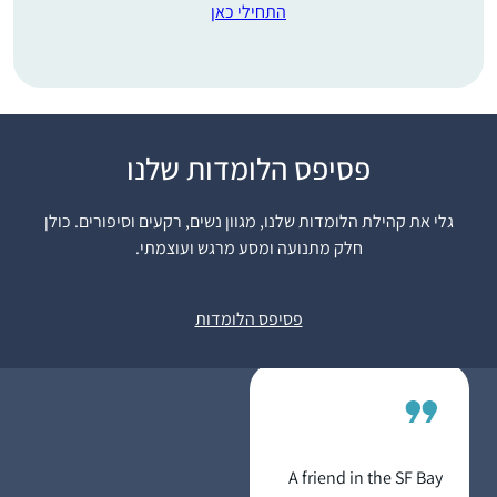
התחילי כאן
התחלתי לפני 8 שנים
פסיפס הלומדות שלנו
במדרשה. לאחרונה
סיימתי מסכת תענית
גלי את קהילת הלומדות שלנו, מגוון נשים, רקעים וסיפורים. כולן
בלמידה עצמית ועכשיו
חלק מתנועה ומסע מרגש ועוצמתי.
לקראת סיום מסכת
דניאלה ברוכים
מגילה.
רעננה, ישראל
פסיפס הלומדות
A friend in the SF Bay