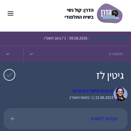
דלג
תוכן
Daf – זבחים נ״ו
Today’s
/
09.08.2026
/
כ״ו באב תשפ״ו
גיטין לז
הרבנית מישל כהן פרבר
22.06.2023 | ג׳ בתמוז תשפ״ג
הקדמה למסכת