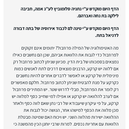
הדף היום מוקדש ע”י נתניה סלומוביץ לע”נ אמה, חביבה
לילקה בת נחה ואברהם.
הדף היום מוקדש ע”י טינה לם לכבוד אירוסיה של בתה דבורה
לדניאל בתת.
מה האטימולוגיה של המילה פרוזבול? יתומים אינם זקוקים
לפרוזבול כדי לגבות את הלוואות אביהם, שכן הם נחשבים כאילו
נמצאים בסמכותו של בית הדין. מכיוון שניתן לכתוב פרוזבול רק
אם ללווה יש קרקע, הרבנים מוצאים דרכים לתת לאנשים כמות
מינימלית של קרקע או לאפשר לדברים אחרים להיות נחשבים
כקרקע על מנת להבטיח שניתן לכתוב פרוזבול. חלקם מאפשרים
רק לומר את הפרוזבול, מבלי לדרוש שטר. יש המתירים פרוזבול
אם לערב להלוואה יש קרקע או אפילו למי שחייב כסף למלווה יש
קרקע, על פי עיקרון שיעבודא של רבי נתן שאם לווה כסף ולאחר
מכן מלווה את הכסף למישהו אחר, הנושה יכול לגבות את
ההלוואה ישירות מהלווה השני. יש ויכוח האם שמיטה מבטלת
הלוואות עם אחריות נכסים. למרות שרבי יוחנן הכין מהמשנה כי