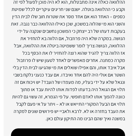
ההלוואה כאלה אינה מתבטלות, הוא לא היה מוכן לפעול לפי זה
וקבע כי ההלוואה בוטלה. ישנם שני חריגים עיקריים לכלל שמיטת
כספים – האחד הוא אם אחד מסר את שטרות חוב שלו לבית הדין
והשני הוא מי שהלוה במשכון, שכן כאילו ההלוואה כבר נגבה. זאת
בעקבות דעתו של רב ייצחק כי המשכון נחשבים שנקנה על ידי
הנושה. במקרה שלא היה פרוזבול, אם הלווה בא להחזיר את
ההלוואה, הנושה צריך לומר ששמיטה ביטלה את ההלוואה, אבל
אז הלווה צריך להגיד שהוא רוצה להחזיר לו את הכסף בכל
מקרה כמתנה. אחרים מאפשרים לאחד לטעון שיש לו פרוזבול
אבל איבד אותו, והם אפילו שואלים את מי שהגיעו לבית הדין בלי
השטר אם אולי היה להם אחד ואיבדו. אם עבד כנעני נלקח בשבי
ונגאל שלא על ידי בעליו, מה מעמדו של העבד? יש ויכוח אם זה
תלוי אם הגואל היה בדעתו לפדות אותו להיות עבד או מתוך
כוונה להפוך אותו לאדם חופשי. על פי הגמרא, זה עשוי גם להיות
תלוי אם הבעל המקורי התייאש או לא – ויתר על אי פעם לקבל
את העבד בחזרה או לא. לרבא ולאביי יש פירושים שונים למקרה
במשנה ואיך שהם הבינו מה התיקון עולם כאן.