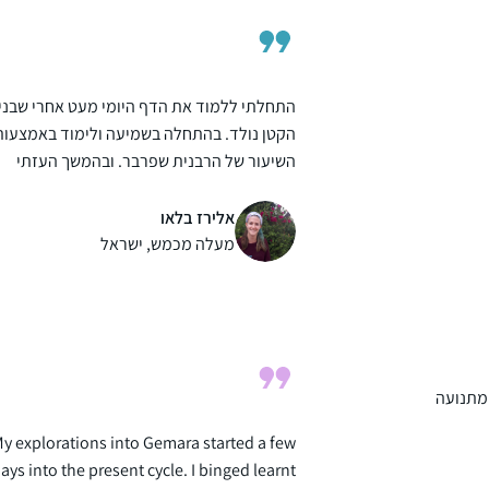
את זה במקביל. אני אוהבת שיש עוגן כל יום.
התחלתי ללמוד את הדף היומי מעט אחרי שבני
הקטן נולד. בהתחלה בשמיעה ולימוד באמצעות
השיעור של הרבנית שפרבר. ובהמשך העזתי
וקניתי לעצמי גמרא. מאז ממשיכה יום יום ללמו
עצמאית, ולפעמים בעזרת השיעור של הרבנית,
אלירז בלאו
כל יום. כל סיום של מסכת מביא לאושר גדול
מעלה מכמש, ישראל
וסיפוק. הילדים בבית נהיו חלק מהלימוד, אני
משתפת בסוגיות מעניינות ונהנית לשמוע את
דעתם.
 מתנועה
y explorations into Gemara started a few
ays into the present cycle. I binged learnt