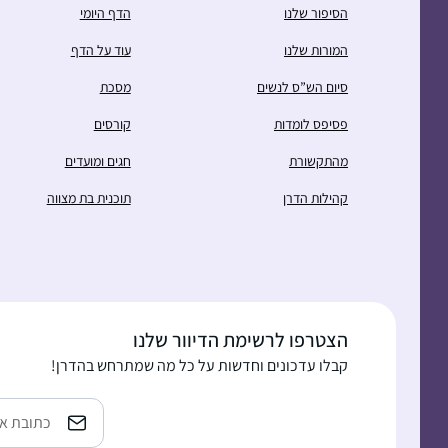
הסיפור שלנו
הדף היומי
אותו). אני נהנית מהלימוד, הוא מאתגר ומעניין
המורות שלנו
עוד על הדף
סיום הש”ס לנשים
מסכת
פסיפס לומדות
קורסים
סיום השס לנשים נתן לי מוטביציה להתחיל
ללמוד דף יומי. עד אז למדתי גמרא בשבתות
מהתקשורת
חגים ומועדים
ועשיתי כמה סיומים. אבל לימוד יומיומי זה שונה
קהילות הדרן
תוכנית בת מצווה
לגמרי ופתאום כל דבר שקורה בחיים מתקשר
לדף היומי.
קרן פוגל
רתמים, ישראל
הצטרפו לרשימת הדיוור שלנו
קבלו עדכונים וחדשות על כל מה שמתרחש בהדרן!
Email
התחלתי ללמוד לפני 4.5 שנים, כשהודיה חברה