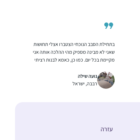
של תוכנית היועצות. בבוקר למחרת המבחן
הסופי בנשמ”ת, התחלתי את לימוד הדף במסכת
סוכה ומאז לא הפסקתי.
בתחילת הסבב הנוכחי הצטברו אצלי תחושות
שאני לא מבינה מספיק מהי ההלכה אותה אני
מקיימת בכל יום. כמו כן, כאמא לבנות רציתי
לתת להן מודל נשי של לימוד תורה
שתי הסיבות האלו הובילו אותי להתחיל ללמוד.
נועה שילה
נתקלתי בתגובות מפרגנות וסקרניות איך אישה
רבבה, ישראל
לומדת גמרא..
כמו שרואים בתמונה אני ממשיכה ללמוד גם היום
ים
ואפילו במחלקת יולדות אחרי לידת ביתי
השלישית.
עזרה
ל