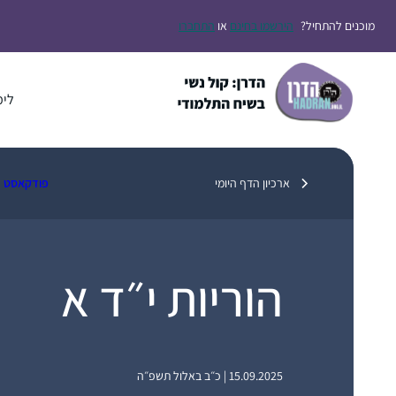
דלג
מוכנים להתחיל?
הירשמו בחינם
או
התחברו
תוכן
לימ
ארכיון הדף היומי
פודקאסט
הוריות י״ד א
15.09.2025 | כ״ב באלול תשפ״ה