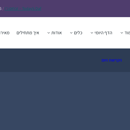
Daf – זבחים נ״ו
Today’s
/
6
וד
הדף היומי
כלים
אודות
איך מתחילים
מאירו
הקדשות היום