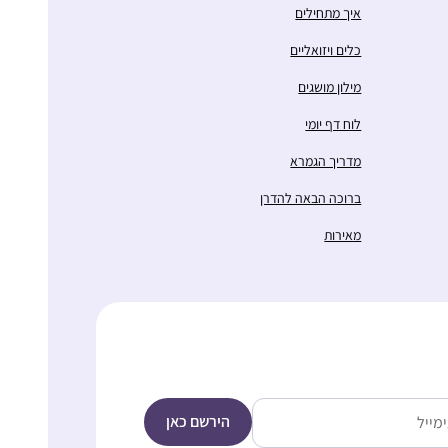
התחלתי בתחילת הסבב, והתמכרתי. זה נותן
איך מתחילים
משמעות נוספת ליומיום ומאוד מחזק לתת לזה
כלים ויזואליים
מקום בתוך כל שגרת הבית-עבודה השוטפת.
מילון מושגים
רעות אברהמי
לוח דף יומי
בית שמש, ישראל
מדריך הגמרא
ברוכה הבאה להדרן
מאירות