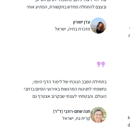
ובעצם להתחלה מחדש בתקשורת, הפתיע אותי
לטובה שהיה מקום לעיסוק בתורה.
את המסכתות הראשונות למדתי, אבל לא סיימתי
עדן ישורון
(חוץ מעירובין איכשהו). השנה כשהגעתי
מזכרת בתיה, ישראל
למדרשה, נכנסתי ללופ, ואני מצליחה להיות
חלק, סיימתי עם החברותא שלי את כל המסכתות
ד
הקצרות, גם כשהיינו חולות קורונה ובבידודים,
למדנו לבד, העיקר לא לצבור פער, ומחכות
ליבמות 🙂
בתחילת הסבב הנוכחי של לימוד הדף היומי,
נחשפתי לחגיגות המרגשות באירועי הסיום ברחבי
העולם. והבטחתי לעצמי שבקרוב אצטרף גם
למעגל הלומדות. הסבב התחיל כאשר הייתי
בתחילת דרכי בתוכנית קרן אריאל להכשרת
חנה שחם-רוזבי (ד”ר)
M
יועצות הלכה של נשמ”ת. לא הצלחתי להוסיף את
קרית גת, ישראל
d
ההתחייבות לדף היומי על הלימוד האינטנסיבי