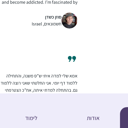
and become addicted. I’m fascinated by
the rich "tapestry” of intertwined themes,
connections between Masechtot,
סוזן כשדן
conversations between generations of
חשמונאים, Israel
Rabbanim and learners past and present
all over the world. My life has acquired a
golden thread, linking generations with
our amazing heritage.
Thank you.
אמא שלי למדה איתי ש”ס משנה, והתחילה
ללמוד דף יומי. אני החלטתי שאני רוצה ללמוד
גם. בהתחלה למדתי איתה, אח”כ הצטרפתי
ללימוד דף יומי שהרב דני וינט מעביר לנוער בנ
בעתניאל. במסכת עירובין עוד חברה הצטרפה
רננה הלמן
אלי וכשהתחלנו פסחים הרב דני פתח לנו שעור
עתניאל, ישראל
אודות
לימוד
דף יומי לבנות. מאז אנחנו לומדות איתו קבוע כ
יום את הדף היומי (ובשבת אבא שלי מחליף