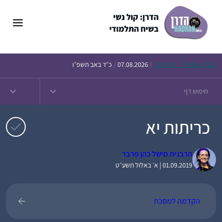
דלג
תוכן
Daf – זבחים נ״ו
Today’s
/
07.08.2026
/
כ״ד באב תשפ״ו
כריתות יא
הרבנית מישל כהן פרבר
01.09.2019 | א׳ באלול תשע״ט
הקדמה למסכת