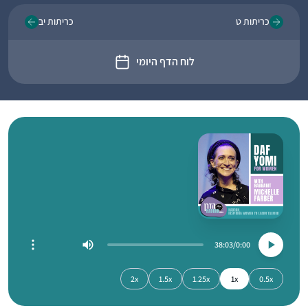
כריתות ט
כריתות יב
לוח הדף היומי
38:03
0:00
2x
1.5x
1.25x
1x
0.5x