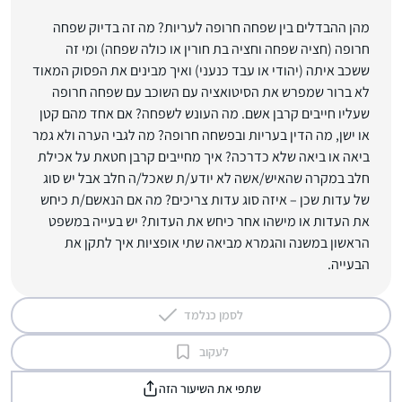
מהן ההבדלים בין שפחה חרופה לעריות? מה זה בדיוק שפחה
חרופה (חציה שפחה וחציה בת חורין או כולה שפחה) ומי זה
ששכב איתה (יהודי או עבד כנעני) ואיך מבינים את הפסוק המאוד
לא ברור שמפרש את הסיטואציה עם השוכב עם שפחה חרופה
שעליו חייבים קרבן אשם. מה העונש לשפחה? אם אחד מהם קטן
או ישן, מה הדין בעריות ובפשחה חרופה? מה לגבי הערה ולא גמר
ביאה או ביאה שלא כדרכה? איך מחייבים קרבן חטאת על אכילת
חלב במקרה שהאיש/אשה לא יודע/ת שאכל/ה חלב אבל יש סוג
של עדות שכן – איזה סוג עדות צריכים? מה אם הנאשם/ת כיחש
את העדות או מישהו אחר כיחש את העדות? יש בעייה במשפט
הראשון במשנה והגמרא מביאה שתי אופציות איך לתקן את
הבעייה.
לסמן כנלמד
לעקוב
שתפי את השיעור הזה