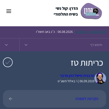
דלג
תוכן
Daf – זבחים נ״ו
Today’s
/
06.08.2026
/
כ״ג באב תשפ״ו
כריתות טז
הרבנית מישל כהן פרבר
06.09.2019 | ו׳ באלול תשע״ט
הקדמה למסכת