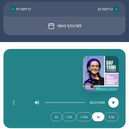
כריתות טו
כריתות יח
לוח הדף היומי
40:27
0:00
2x
1.5x
1.25x
1x
0.5x