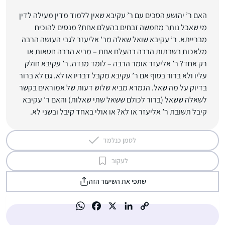
האם ר’ יהושע הסכים עם ר’ עקיבא שאין ללמוד מדין מעילה לדין
מי שאכל נותר מחמשה זבחים בהעלם אחת? מנסים להוכיח
מברייתא. ר’ עקיבא שואל שאלה מר’ אליעזר לגבי העושה הרבה
מלאכות בשבתות הרבה בהעלם אחת – מביא הרבה חטאות או
רק אחד? ר’ אליעזר אומר הרבה – לומד מנדה. ר’ עקיבא חולק
עליו ולא ברור בסוף אם ר’ עקיבא מקבל דבריו או לא. גם לא ברור
בדיוק על מה שאל. הגמרא מביא שלוש דעות של אמוראים בקשר
לשאלה ששאל (ברור לכולם ששאל שתי שאלות) והאם ר’ עקיבא
קיבל תשובת ר’ אליעזר או לא? או אולי באחד קיבל ובשני לא.
לסמן כנלמד
לעקוב
שתפי את השיעור הזה