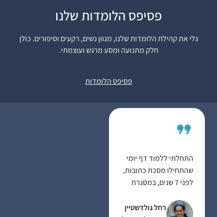
פסיפס הלומדות שלנו
התחלתי ללמוד בעידוד
שתי חברות אתן למדתי
גלי את קהילת הלומדות שלנו, מגוון נשים, רקעים וסיפורים. כולן
בעבר את הפרק היומי
חלק מתנועה ומסע מרגש ועוצמתי.
במסגרת 929.
בבית מתלהבים מאוד
מרים ונגרובר
ובשבת אני לומדת את
אפרת, ישראל
פסיפס הלומדות
הדף עם בעלי שזה
מפתיע ומשמח מאוד!
לימוד הדף הוא חלק
בלתי נפרד מהיום שלי.
לומדת בצהריים ומחכה
לזמן הזה מידי יום…
התחלתי ללמוד דף יומי
שהתחילו מסכת כתובות,
לפני 7 שנים, במסגרת
קבוצת לימוד שהתפרקה
די מהר, ומשם המשכתי
רחל גולדשטיין