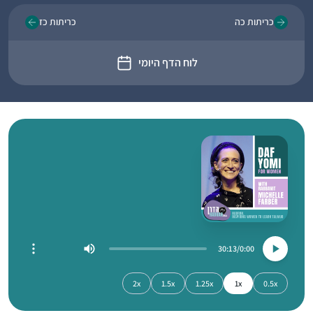
כריתות כה
כריתות כז
לוח הדף היומי
30:13
0:00
2x
1.5x
1.25x
1x
0.5x