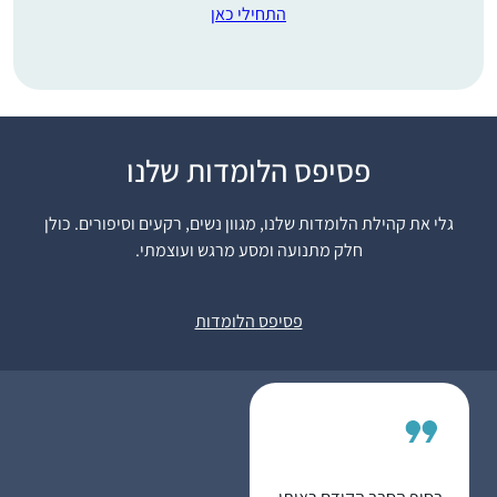
התחילי כאן
התחלתי בתחילת הסבב,
פסיפס הלומדות שלנו
והתמכרתי. זה נותן
משמעות נוספת ליומיום
גלי את קהילת הלומדות שלנו, מגוון נשים, רקעים וסיפורים. כולן
ומאוד מחזק לתת לזה
חלק מתנועה ומסע מרגש ועוצמתי.
רעות אברהמי
מקום בתוך כל שגרת
בית שמש,
הבית-עבודה השוטפת.
ישראל
פסיפס הלומדות