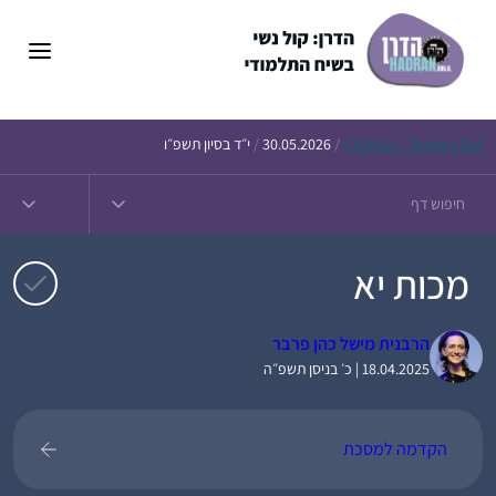
דלג
תוכן
Daf – זבחים נ״ו
Today’s
/
30.05.2026
/
י״ד בסיון תשפ״ו
מכות יא
הרבנית מישל כהן פרבר
18.04.2025 | כ׳ בניסן תשפ״ה
הקדמה למסכת