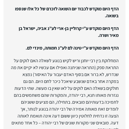
הדף היום מוקדש לכבוד יום השואה לזכרם של כל אלו שנספו
בשואה.
הדף היום מוקדש ע”י קרוליין בן-ארי לע”נ אביה, ישראל בן
מאיר ושרה.
הדף היום מוקדש ע”י טינה לם לע”נ חמותה, מינדי לם.
המחלוקת בין רבי יוחנן וריש לקיש בנוגע לשאלה האם לוקים על
התראת ספק (התראה שניתנה ואפילו אם עכשיו לא יקיים את מה
שנדרש, לא ברור אם בסוף האדם יעבור על האיסור) נמצא
במקרה אחר באדם שנשבע שיאכל כיכר לחם היום. הם גם
חולקים בשאלה האם לוקים על לאו שאין בו מעשה. שתי הדעות
נגזרות מאותו תנא, רבי יהודה, והמקורות שהם משתמשים בהם
לתמיכה בדעותיהם מובאים. בתחילה, הם מציעים ששניהם
לומדים זאת מאותה אמירה של רבי יהודה בנוגע לנותר, אך
הצעה זו נדחית לחלוטין כיוון ששום דעה אינה תואמת לאותה
דעה. מובאים שני מקורות שונים של רבי יהודה – כל אחד מתאים