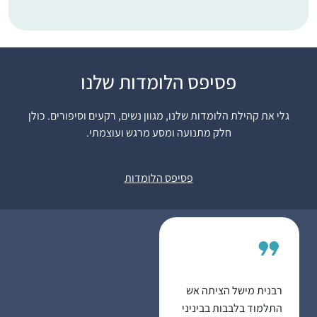
פסיפס הלומדות שלנו
לפני 15 שנה, אחרי
עשרות שנים של "ג’ינגול”
גלי את קהילת הלומדות שלנו, מגוון נשים, רקעים וסיפורים. כולן
בין משפחה לקריירה
חלק מתנועה ומסע מרגש ועוצמתי.
תובענית בהייטק,
הצטרפתי לשיעורי גמרא
יודי אסקוף
במתן רעננה. הלימוד
רעננה, ישראל
פסיפס הלומדות
המעמיק והייחודי של
הרבנית אושרה קורן יחד
עם קבוצת הנשים
המגוונת הייתה חוויה
מאלפת ומעשירה. לפני
כשמונה שנים כאשר
רבנית מישל הציתה אש
מחזור הדף היומי הגיע
התלמוד בלבבות בביניני
למסכת תענית הצטרפתי