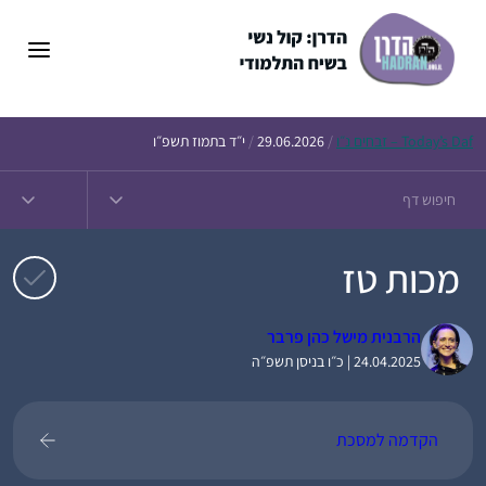
דלג
תוכן
Daf – זבחים נ״ו
Today’s
/
29.06.2026
/
י״ד בתמוז תשפ״ו
מכות טז
הרבנית מישל כהן פרבר
24.04.2025 | כ״ו בניסן תשפ״ה
הקדמה למסכת