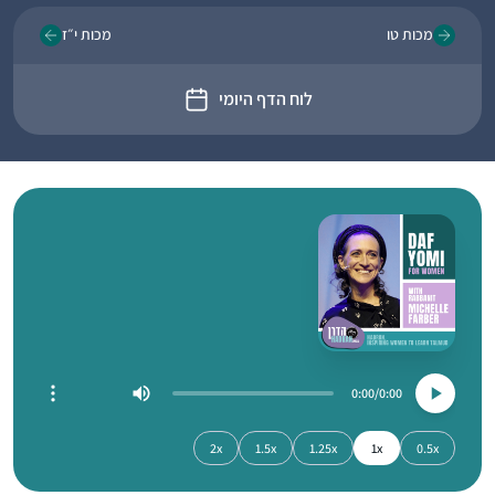
מכות טו
מכות י״ז
לוח הדף היומי
0:00
0:00
2x
1.5x
1.25x
1x
0.5x