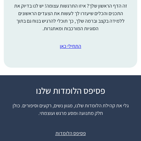
זה הדף הראשון שלך? איזו התרגשות עצומה! יש לנו בדיוק את
התכנים והכלים שיעזרו לך לעשות את הצעדים הראשונים
ללמידה בקצב וברמה שלך, כך תוכלי להרגיש בנוח גם בתוך
הסוגיות המורכבות ומאתגרות.
התחילי כאן
פסיפס הלומדות שלנו
הייתי לפני שנתיים בסיום
הדרן נשים בבנייני האומה
גלי את קהילת הלומדות שלנו, מגוון נשים, רקעים וסיפורים. כולן
והחלטתי להתחיל. אפילו
חלק מתנועה ומסע מרגש ועוצמתי.
רק כמה דפים, אולי רק
עדנה גרוס
פרק, אולי רק מסכת…
מרכז שפירא,
בינתיים סיימתי רבע שס
פסיפס הלומדות
ישראל
ותכף את כל סדר מועד