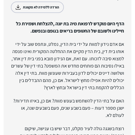
הורדה ללמידה לא מקוונת
הדף היום מוקדש לרפואת מיה בת יונה ,להצלחת ושמירת כל
חיילינו ולשובם של החטופים בריאים בגופם ובנפשם.
אם אדם נידון למוות על ידי בית הדין, נמלט, ונתפס שוב על ידי
אותו בית דין, בית הדין מקיים את ההחלטה המקורית ואינו מנסה
למצוא סיבה לזכותו. עם זאת, אם הנידון מובא בפני בית דין אחר,
באילו נסיבות הם פותחים מחדש את המשפט? בתי דין של עשרים
ושלושה דיינים יכולים לדון בעבירות שעונשן מוות. בתי דין אלה
יכולים להיות אפילו מחוץ לישראל. אם כן, מהם ההבדלים בין
הכללים להקמת בתי דין בישראל ובחוץ לארץ?
האם על בתי הדין להשתמש בעונש מוות? אם כן, באיזו תדירות?
ישנן מספר דעות – פעם בשבע שנים, פעם בשבעים שנה, או
לעולם לא.
רוצח בשגגה גולה לעיר מקלט, דבר שיש בו ענישה, שיקום