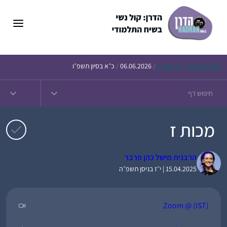
דלג
תוכן
Daf – זבחים נ״ו
Today’s
/
06.06.2026
/
כ״א בסיון תשפ״ו
מכות ז
הרבנית מישל כהן פרבר
15.04.2025 | י״ז בניסן תשפ״ה
Zoom @ (IST)