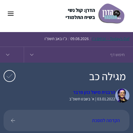
דלג
תוכן
Daf – זבחים נ״ו
Today’s
/
09.08.2026
/
כ״ו באב תשפ״ו
מגילה כב
הרבנית מישל כהן פרבר
03.01.2022 | א׳ בשבט תשפ״ב
הקדמה למסכת