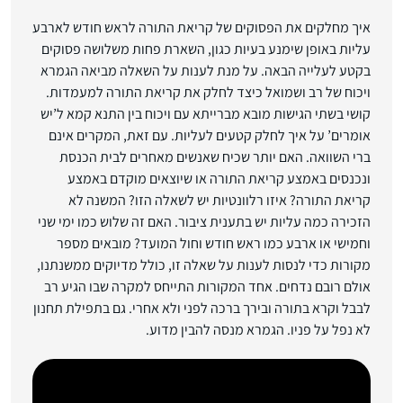
איך מחלקים את הפסוקים של קריאת התורה לראש חודש לארבע
עליות באופן שימנע בעיות כגון, השארת פחות משלושה פסוקים
בקטע לעלייה הבאה. על מנת לענות על השאלה מביאה הגמרא
ויכוח של רב ושמואל כיצד לחלק את קריאת התורה למעמדות.
קושי בשתי הגישות מובא מברייתא עם ויכוח בין התנא קמא ל’יש
אומרים’ על איך לחלק קטעים לעליות. עם זאת, המקרים אינם
ברי השוואה. האם יותר שכיח שאנשים מאחרים לבית הכנסת
ונכנסים באמצע קריאת התורה או שיוצאים מוקדם באמצע
קריאת התורה? איזו רלוונטיות יש לשאלה הזו? המשנה לא
הזכירה כמה עליות יש בתענית ציבור. האם זה שלוש כמו ימי שני
וחמישי או ארבע כמו ראש חודש וחול המועד? מובאים מספר
מקורות כדי לנסות לענות על שאלה זו, כולל מדיוקים ממשנתנו,
אולם רובם נדחים. אחד המקורות התייחס למקרה שבו הגיע רב
לבבל וקרא בתורה ובירך ברכה לפני ולא אחרי. גם בתפילת תחנון
לא נפל על פניו. הגמרא מנסה להבין מדוע.