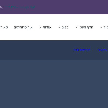
Daf – זבחים נ״ו
Today’s
/
26
וד
הדף היומי
כלים
אודות
איך מתחילים
מאירו
תקציר
הקדשות היום