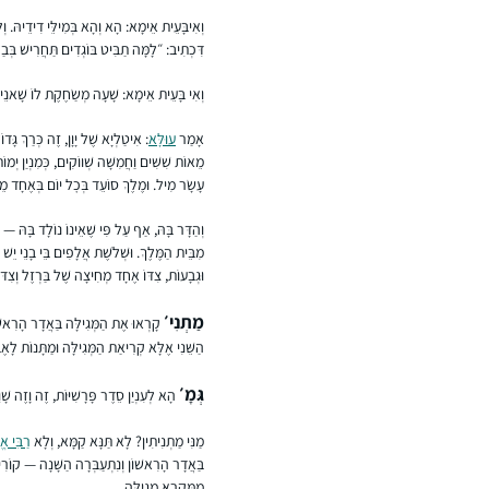
וְאִיבָּעֵית אֵימָא: הָא וְהָא בְּמִילֵּי דִידֵיהּ. וְ
דִּכְתִיב: ״לָמָּה תַבִּיט בּוֹגְדִים תַּחֲרִישׁ בְּבַלּ
וְאִי בָּעֵית אֵימָא: שָׁעָה מְשַׂחֶקֶת לוֹ שָׁאנֵי.
אָמַר
עוּלָּא
: אִיטַלְיָא שֶׁל יָוָן, זֶה כְּרַךְ גָּ
מֵאוֹת שִׁשִּׁים וַחֲמִשָּׁה שְׁווֹקִים, כְּמִנְיַן יְמ
עָשָׂר מִיל. וּמֶלֶךְ סוֹעֵד בְּכׇל יוֹם בְּאֶחָד מֵ
וְהַדָּר בָּהּ, אַף עַל פִּי שֶׁאֵינוֹ נוֹלָד בָּהּ — 
מִבֵּית הַמֶּלֶךְ. וּשְׁלֹשֶׁת אֲלָפִים בֵּי בָנֵי יֵש
וּגְבָעוֹת, צִדּוֹ אֶחָד מְחִיצָה שֶׁל בַּרְזֶל וְצִד
מַתְנִי׳
קָרְאוּ אֶת הַמְּגִילָּה בַּאֲדָר הָרִאשׁו
הַשֵּׁנִי אֶלָּא קְרִיאַת הַמְּגִילָּה וּמַתָּנוֹת לָאֶב
גְּמָ׳
הָא לְעִנְיַן סֵדֶר פָּרָשִׁיּוֹת, זֶה וָזֶה שָׁוִ
מַנִּי מַתְנִיתִין? לָא תַּנָּא קַמָּא, וְלָא
רַבִּי אֱ
בַּאֲדָר הָרִאשׁוֹן וְנִתְעַבְּרָה הַשָּׁנָה — קוֹרִין א
מִמִּקְרָא מְגִילָּה.