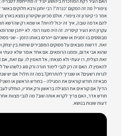
האם העיר רקת המוזכרת ביהושע יט:ל”ה מתייחסת לטבריה א
ציפורי? מה זה המקום ‘כנרת’? רבי יוחנן ורבא חלוקים באשר ל
אמר כי קיטרון זה ציפורי. אולם מכיוון שקיטרון נמצא בארץ זבו
להם אדמה טובה, איך זה יכול להיות? או שמא רק שהדשא תמי
עקרון היא העיר קיסריה. זה היה מעוז רומי. לא ייתכן שהרומאי
מבוססים בו-זמנית או ששניהם ייהרסו באותו הזמן – שני פסוק
זאת. דרשות מובאים על פסוקים המסבירים שיחות בין יצחק ו
שהוא אבי אדום, וממנו הרומאים. אם אחד אומר שלא יגעתי ו
זאת הצליח, רו יגעתי ולא מצאתי, אל תאמין לו. עם זאת, אם א
להאמין לו. האם זה רק לגבי לימוד תורה ורק סוג כלשהו של
לגרות רשעים? או שצריך להתרחק? במה זה תלוי? אם יש שנת 
מבאיזה חודש קוראים את המגילה – בחודש הראשון או השני?
הדין? אם קוראים את המגילה בראשון ורק אחריו, הוחלט לעב
חודש אדר, האם צריך לקרוא אותה שוב? מה לגבי מצוות אחר
דעות שונות בנושא.