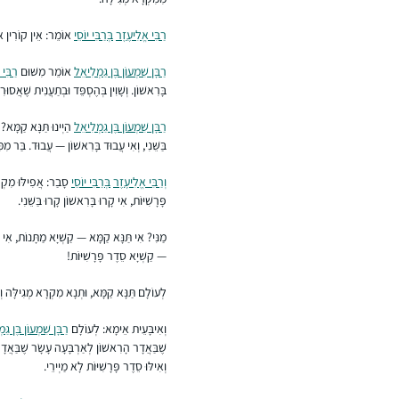
רַבִּי אֱלִיעֶזֶר
בְּרַבִּי יוֹסֵי
אוֹמֵר: אֵין קוֹרִין אוֹת
רַבָּן שִׁמְעוֹן בֶּן גַּמְלִיאֵל
אוֹמֵר מִשּׁוּם
רַבִּי י
בָּרִאשׁוֹן. וְשָׁוִין בְּהֶסְפֵּד וּבְתַעֲנִית שֶׁאֲסוּרִי
רַבָּן שִׁמְעוֹן בֶּן גַּמְלִיאֵל
הַיְינוּ תַּנָּא קַמָּא
בַּשֵּׁנִי, וְאִי עֲבוּד בָּרִאשׁוֹן — עֲבוּד. בַּר מִמ
וְרַבִּי אֱלִיעֶזֶר
בְּרַבִּי יוֹסֵי
סָבַר: אֲפִילּוּ מִקְרָ
פָּרָשִׁיּוֹת, אִי קָרוּ בָּרִאשׁוֹן קָרוּ בַּשֵּׁנִי.
מַנִּי? אִי תַּנָּא קַמָּא — קַשְׁיָא מַתָּנוֹת, אִי
— קַשְׁיָא סֵדֶר פָּרָשִׁיּוֹת!
לְעוֹלָם תַּנָּא קַמָּא, וּתְנָא מִקְרָא מְגִילָּה וְה
וְאִיבָּעֵית אֵימָא: לְעוֹלָם
רַבָּן שִׁמְעוֹן בֶּן גַּ
שֶׁבַּאֲדָר הָרִאשׁוֹן לְאַרְבָּעָה עָשָׂר שֶׁבַּאֲדָר
וְאִילּוּ סֵדֶר פָּרָשִׁיּוֹת לָא מַיְירֵי.