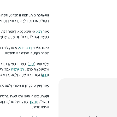
וְאִישְׁתְּכַח כְּווֹתִי. חַמַּת זוֹ טְבֶרְיָא, וְלָמָּ
רַקַּת? מִשּׁוּם דְּמִידַּלְיָיא כְּרַקְתָּא דְנַהְרָא. כ
אָמַר
רָבָא
: מִי אִיכָּא לְמַאן דְּאָמַר רַקַּת ל
בְּשֵׁשַׁךְ, וְשֵׁם לוֹ בְּרַקַּת״. וְכִי מַסְּקִי אֲרוֹ
כִּי נָח נַפְשֵׁיהּ
דְּרַבִּי זֵירָא
, פְּתַח עֲלֵיהּ הַהו
אָמְרָה רַקַּת, כִּי אִבְּדָה כְּלִי חֶמְדָּתָהּ.
אֶלָּא אָמַר (
רַבָּה
): חַמַּת זוֹ חַמֵּי גְרָר, רַקַּת
מְלֵאִין מִצְוֹת כְּרִמּוֹן.
רַבִּי יִרְמְיָה
אָמַר: רַקַּת
(
רָבָא
) אָמַר: רַקַּת שְׁמָהּ, וְלָמָּה נִקְרָא שְׁמ
אָמַר זְעֵירָא: קִטְרוֹן זוֹ צִיפּוֹרִי. וְלָמָּה נִקְר
וְקִטְרוֹן, צִיפּוֹרִי הִיא? וְהָא קִטְרוֹן בְּחֶלְקו
נַהֲלוֹל״,
וּזְבוּלוּן
מִתְרַעֵם עַל מִדּוֹתָיו הֲוָה, 
מְרוֹמֵי שָׂדֶה״.