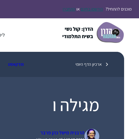
דלג
מוכנים להתחיל?
הירשמו בחינם
או
התחברו
תוכן
לימ
ארכיון הדף היומי
פודקאסט
מגילה ו
הרבנית מישל כהן פרבר