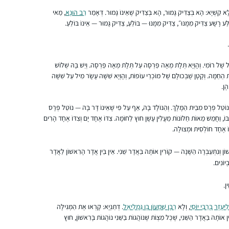
דניאלה ברוכים
לָא קַשְׁיָא: הָא בְּצַדִּיק גָּמוּר, הָא בְּצַדִּיק שֶׁאֵינוֹ גָּמוּר. דְּאָמַר
רַב הוּנָא
, מַאי
ַע רָשָׁע צַדִּיק מִמֶּנּוּ״, צַדִּיק מִמֶּנּוּ — בּוֹלֵעַ, צַדִּיק גָּמוּר — אֵינוֹ בּוֹלֵעַ.
רעננה, ישראל
דוֹל שֶׁל רוֹמִי. וְהָוְיָא תְּלָת מְאָה פַּרְסָה עַל תְּלָת מְאָה פַּרְסָה. וְיֵשׁ בָּהּ שְׁלוֹשׁ
וֹת הַחַמָּה. וְקָטָן שֶׁבְּכוּלָּם שֶׁל מוֹכְרֵי עוֹפוֹת, וְהָוְיָא שִׁשָּׁה עָשָׂר מִיל עַל שִׁשָּׁה
הֶן.
נוֹטֵל פְּרָס מִבֵּית הַמֶּלֶךְ. וְהַנּוֹלָד בָּהּ, אַף עַל פִּי שֶׁאֵינוֹ דָּר בָּהּ — נוֹטֵל פְּרָס
רציתי לקבל ידע בתחום שהרגשתי שהוא גדול
ׁ בּוֹ, וַחֲמֵשׁ מֵאוֹת חַלּוֹנוֹת מַעֲלִין עָשָׁן חוּץ לַחוֹמָה. צִדּוֹ אֶחָד יָם וְצִדּוֹ אֶחָד הָרִים
ּוֹ אֶחָד חוֹלְסִית וּמְצוּלָה.
וחשוב אך נעלם ממני. הלימוד מעניק אתגר
וסיפוק ומעמיק את תחושת השייכות שלי לתורה
ֹן וְנִתְעַבְּרָה הַשָּׁנָה — קוֹרִין אוֹתָהּ בַּאֲדָר שֵׁנִי. אֵין בֵּין אֲדָר הָרִאשׁוֹן לַאֲדָר
וליהדות
ְיוֹנִים.
רות עגיב
עלי זהב – לשם, ישראל
ין.
לִיעֶזֶר
בְּרַבִּי יוֹסֵי
, וְלָא
רַבָּן שִׁמְעוֹן בֶּן גַּמְלִיאֵל
. דְּתַנְיָא: קָרְאוּ אֶת הַמְּגִילָּה
וֹתָהּ בַּאֲדָר הַשֵּׁנִי, שֶׁכׇּל מִצְוֹת שֶׁנּוֹהֲגוֹת בַּשֵּׁנִי נוֹהֲגוֹת בָּרִאשׁוֹן, חוּץ