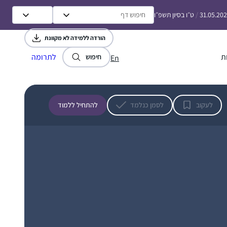
31.05.20
/
ט״ו בסיון תשפ״ו
הורדה ללמידה לא מקוונת
ת
לתרומה
חיפוש
En
התחלתי ללמוד דף יומי כאשר קיבלתי במייל
ממכון שטיינזלץ את הדפים הראשונים של מסכת
ברכות במייל. קודם לא ידעתי איך לקרוא אותם
לעקוב
לסמן כנלמד
להתחיל ללמוד
עד שנתתי להם להדריך אותי. הסביבה שלי לא
מודעת לעניין כי אני לא מדברת על כך בפומבי.
אלנה ארנבורג
למדתי מהדפים דברים חדשים, כמו הקשר בין
נשר, ישראל
המבנה של בית המקדש והמשכן לגופו של האדם
(יומא מה, ע”א) והקשר שלו למשפט מפורסם
שמופיע בספר ההינדי "בהגוד-גיתא”. מתברר
שזה רעיון כלל עולמי ולא רק יהודי