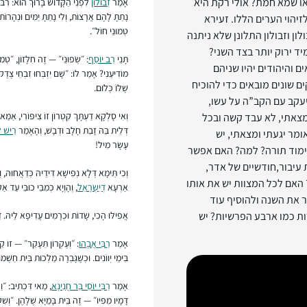
ו שמא חמת? אולי רקת היא
אָמַר
זְבוּלוּן
לִפְנֵי הַקָּדוֹשׁ בָּרוּךְ הוּא: רִבּו
נָתַתָּ לָהֶם אֲרָצוֹת, וְלִי נָתַתָּ יַמִּים וּנְהָרוֹת!
זיהוי הערים הללו. זעירא
טְמוּנֵי חוֹל״.
לון וזבולון התלונן שלא ניתנה
ד ירוק יותר בצד השני?
תָּנֵי
רַב יוֹסֵף
: ״שְׂפוּנֵי״ — זֶה חִלָּזוֹן, ״טְמו
ם והיהודים יהיו שניהם
מוֹדִיעֵנִי? אָמַר לוֹ: ״שָׁם יִזְבְּחוּ זִבְחֵי צֶדֶ
ים שונים מובאים כדי להוכיח
שֶׁלּוֹ כְּלוּם.
יעקב עם הקב”ה על עשו,
וְאִי סָלְקָא דַעְתָּךְ קִטְרוֹן זוֹ צִיפּוֹרִי, אַמַּ
מצאתי, לא עבד קשה ובכל
דְּלֵית בַּהּ זָבַת חָלָב וּדְבָשׁ, וְהָאָמַר
רֵישׁ ל
ומר יגעתי ומצאתי, יש
עָשָׂר מִיל!
 לימוד תורה? למה? האם אפשר
עיבור,חודשיים של אדר,
וְכִי תֵּימָא דְּלָא נְפִישָׁא דִּידֵיהּ כְּדַאֲחוּהּ,
 האם לכל המצוות יש את אותו
אַרְעָא
דְיִשְׂרָאֵל
, וְהָוְיָא כְּמִבֵּי כוּבֵּי עַד א
ר את השנה ולהוסיף עוד
ות כמו ארבע הפרשיות? יש
אֲפִילּוּ הָכִי, שָׂדוֹת וּכְרָמִים עֲדִיפָא לֵיהּ. דּ
אָמַר
רַבִּי אֲבָהוּ
: ״וְעֶקְרוֹן תֵּעָקֵר״ — זוֹ קֵ
בִּימֵי יְווֹנִים. וּכְשֶׁגָּבְרָה מַלְכוּת בֵּית חַשְׁמ
אָמַר
רַבִּי יוֹסֵי בַּר חֲנִינָא
, מַאי דִּכְתִיב: ״וַהֲ
דָּמָיו מִפִּיו״ — זֶה בֵּית בָּמַיָּא שֶׁלָּהֶן. ״וְשִׁקּ