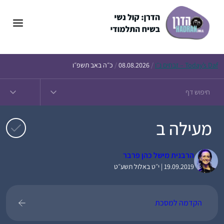
דלג
תוכן
Daf – זבחים נ״ו
Today’s
/
08.08.2026
/
כ״ה באב תשפ״ו
מעילה ב
הרבנית מישל כהן פרבר
19.09.2019 | י״ט באלול תשע״ט
הקדמה למסכת