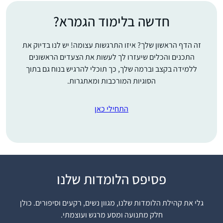
חדשה בלימוד הגמרא?
זה הדף הראשון שלך? איזו התרגשות עצומה! יש לנו בדיוק את
התכנים והכלים שיעזרו לך לעשות את הצעדים הראשונים
ללמידה בקצב וברמה שלך, כך תוכלי להרגיש בנוח גם בתוך
הסוגיות המורכבות ומאתגרות.
התחילי כאן
. לא תמיד נהניתי מלימוד
פסיפס הלומדות שלנו
גמרא כילדה.,בל
כהתבגרתי התחלתי
גלי את קהילת הלומדות שלנו, מגוון נשים, רקעים וסיפורים. כולן
לאהוב את זה שוב.
חלק מתנועה ומסע מרגש ועוצמתי.
רבקה דרשן
התחלתי ללמוד מסכת