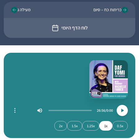
כריתות כח – סיום
מעילה ג
לוח הדף היומי
26:56
0:00
2x
1.5x
1.25x
1x
0.5x