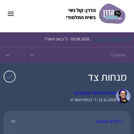
דלג
תוכן
Daf – זבחים נ״ו
Today’s
/
09.08.2026
/
כ״ו באב תשפ״ו
מנחות צד
הרבנית מישל כהן פרבר
12.11.2018 | ד׳ בכסלו תשע״ט
Zoom @ (IST)