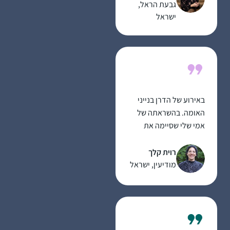
גבעת הראל,
ישראל
באירוע של הדרן בנייני
האומה. בהשראתה של
אמי שלי שסיימה את
הש”ס בסבב הקודם
ובעידוד מאיר , אישי,
רוית קלך
וילדיי וחברותיי ללימוד
מודיעין, ישראל
במכון למנהיגות הלכתית
של רשת אור תורה סטון
ומורתיי הרבנית ענת
נובוסלסקי והרבנית
דבורה עברון, ראש המכון