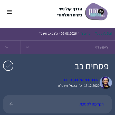
דלג
תוכן
Daf – זבחים נ״ו
Today’s
/
09.08.2026
/
כ״ו באב תשפ״ו
פסחים כב
הרבנית מישל כהן פרבר
13.12.2020 | כ״ז בכסלו תשפ״א
הקדמה למסכת