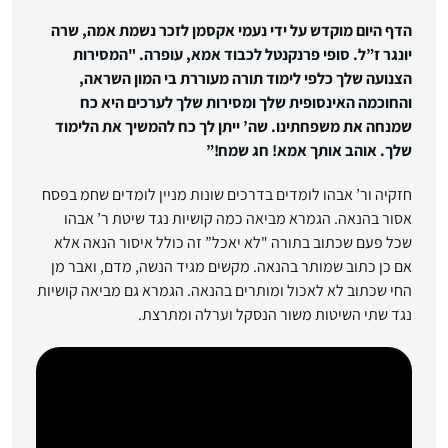
הדף היום מוקדש על ידי נעמי אקסמן לזכר נשמת אמה, שרה
יונגר ז”ל. סופי פרנקנטל לכבוד אמא, עופרה. "המסירות
הצנועה שלך כלפי לימוד תורה מעוררת בי המון השראה,
והחוכמה האינסופית שלך ומסירות שלך לערכים היא כח
שמנחה את משפחתינו. שה’ ייתן לך כח להמשיך את הלימוד
שלך. אוהב אותך אמא! חג שמח!”
חזקיה ור’ אבהו לומדים בדרכים שונות מניין לומדים שחמ בפסח
אסור בהנאה. הגמרא מביאה כמה קושיות נגד שיטת ר’ אבהו
שכל פעם שכתוב בתורה "לא יאכל” זה כולל איסור הנאה אלא
אם כן כתוב שמותר בהנאה. מקשים מגיד הנשה, מדם, ואבר מן
החי שכתוב לא לאכול ומותרים בהנאה. הגמרא גם מביאה קושיות
נגד שתי השיטות משור הנסקל וערלה ומתרצת.