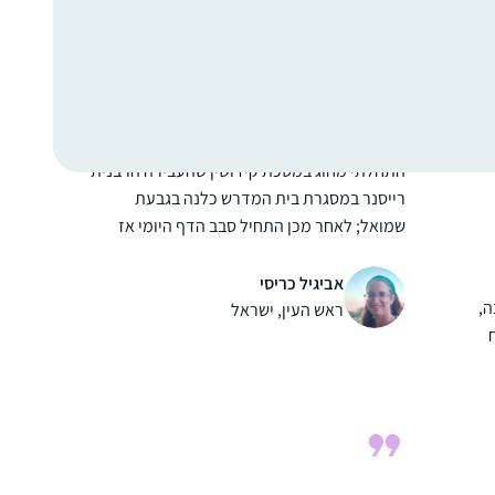
חלק, סיימתי עם החברותא שלי את כל המסכתות
הקצרות, גם כשהיינו חולות קורונה ובבידודים,
למדנו לבד, העיקר לא לצבור פער, ומחכות
ליבמות 🙂
התחלתי מחוג במסכת קידושין שהעבירה הרבנית
רייסנר במסגרת בית המדרש כלנה בגבעת
שמואל; לאחר מכן התחיל סבב הדף היומי אז
הצטרפתי. לסביבה לקח זמן לעכל אבל היום
כולם תומכים ומשתתפים איתי. הלימוד לעתים
אביגיל כריסי
ה,
מעניין ומעשיר ולעתים קשה ואף הזוי… אך אני
ראש העין, ישראל
ממשיכה קדימה. הוא משפיע על היומיום שלי
קודם כל במרדף אחרי הדף, וגם במושגים הרבים
שלמדתי ובידע שהועשרתי בו, חלקו ממש מעשי