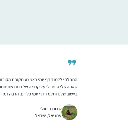
בתחילת מסכת סנהדרין. מאז לימוד הדף נכנס
לתוך היום-יום שלי והפך לאחד ממגדירי הזהות
שלי ממש.
קרן רוזנברג
ירושלים, ישראל
התחלתי ללמוד דף יומי באמצע תקופת הקורונ
שאבא שלי סיפר לי על קבוצה של בנות שתיפתח
ביישוב שלנו ותלמד דף יומי כל יום. הרבה זמן
רציתי להצטרף לזה וזאת הייתה ההזדמנות
בשבילי. הצטרפתי במסכת שקלים ובאמצע
שבות בראלי
הייתה הפסקה קצרה. כיום אני כבר לומדת
עתניאל, ישראל
באולפנה ולומדת דף יומי לבד מתוך גמרא של