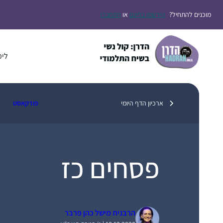
דלג
מוכנים להתחיל?
הירשמו בחינם
או
התחברו
תוכן
לימ
ארכיון הדף היומי
פודקאסט
פסחים כז
הרבנית מישל כהן פרבר