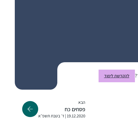
"התחלתי ללמוד דף יומי במחזור הזה, בח’ בטבת
תש””ף. לקחתי על עצמי את הלימוד כדי ליצור
תחום של התמדה יומיומית בחיים, והצטרפתי
לקבוצת הלומדים בבית הכנסת בכפר אדומים.
המשפחה והסביבה מתפעלים ותומכים.
שרה פוּקס
בלימוד שלי אני מתפעלת בעיקר מכך שכדי
כפר אדומים, ישראל
ללמוד גמרא יש לדעת ולהכיר את כל הגמרא. זו
מעין צבת בצבת עשויה שהיא עצומה בהיקפה.”
?
להקדשת לימוד
הבא
פסחים כח
19.12.2020 | ד׳ בטבת תשפ״א
התחלתי מעט לפני תחילת הסבב הנוכחי. אני
נהנית מהאתגר של להמשיך להתמיד, מרגעים
של "אהה, מפה זה הגיע!” ומהאתגר