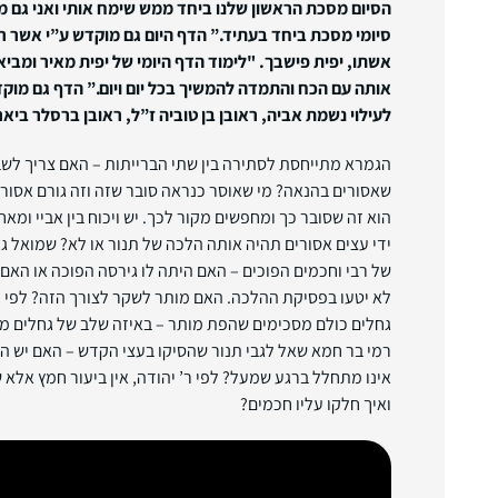
הסיום מסכת הראשון שלנו ביחד ממש שימח אותי ואני גם מקו
סיומי מסכת ביחד בעתיד.”
הדף היום גם מוקדש ע”י אשר רוז
אשתו, יפית פישבך. "לימוד הדף היומי של יפית מאיר ומביא
אותה עם הכח והתמדה להמשיך בכל יום ויום.”
הדף גם מוקד
לעילוי נשמת אביה, ראובן בן טוביה ז”ל, ראובן ברסלר ביארצייט ה
הגמרא מתייחסת לסתירה בין שתי הברייתות – האם צריך לשב
שאסורים בהנאה? מי שאוסר כנראה סובר שזה וזה גורם אסור.
הוא זה שסובר כך ומחפשים מקור לכך. יש ויכוח בין אביי ומ
ידי עצים אסורים תהיה אותה הלכה של תנור או לא? שמואל 
של רבי וחכמים הפוכים – האם היתה לו גירסה הפוכה או האם
לא יטעו בפסיקת ההלכה. האם מותר לשקר לצורך הזה? לפי ה
גחלים כולם מסכימים שהפת מותר – באיזה שלב של גחלים מד
רמי בר חמא שאל לגבי תנור שהסיקו בעצי הקדש – האם יש 
אינו מתחלל ברגע שמעל? לפי ר’ יהודה, אין ביעור חמץ אלא 
ואיך חלקו עליו חכמים?