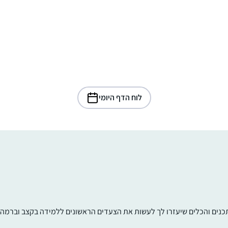
לוח הדף היומי
תכנים והכלים שיעזרו לך לעשות את הצעדים הראשונים ללמידה בקצב וברמה ש
התחלתי ללמוד לפני 4.5 שנים, כשהודיה חברה
שלי פתחה קבוצת ווטסאפ ללימוד דף יומי