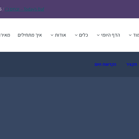
Daf – זבחים נ״ו
Today’s
/
6
וד
הדף היומי
כלים
אודות
איך מתחילים
מאירו
תקציר
הקדשות היום