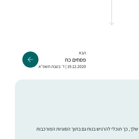
התרשמתי ורציתי לקחת חלק.. אבל לקח לי עוד
כשנה וחצי )באמצע מסיכת שבת להצטרף..
הלימוד חשוב לי מאוד.. אני תמיד במרדף אחרי
הדף וגונבת כל פעם חצי דף כשהילדים עסוקים
אולגה מזרחי
ומשלימה אח”כ אחרי שכולם הלכו לישון..
ירושלים, ישראל
הבא
פסחים כח
19.12.2020 | ד׳ בטבת תשפ״א
התחלתי ללמוד דף יומי בתחילת מסכת ברכות,
עוד לא ידעתי כלום. נחשפתי לסיום הש״ס,
ובעצם להתחלה מחדש בתקשורת, הפתיע אותי
לטובה שהיה מקום לעיסוק בתורה.
את המסכתות הראשונות למדתי, אבל לא סיימתי
עדן ישורון
לך, כך תוכלי להרגיש בנוח גם בתוך הסוגיות המורכבות
(חוץ מעירובין איכשהו). השנה כשהגעתי
מזכרת בתיה, ישראל
למדרשה, נכנסתי ללופ, ואני מצליחה להיות