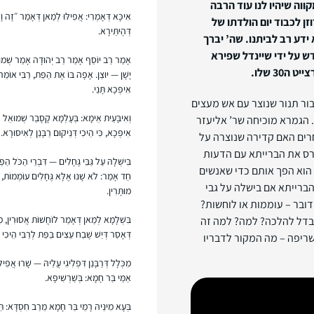
וה שיהיו לנו עוד הרבה
אִיכָּא דְּאָמְרִי: אֲפִילּוּ לְמַאן דְּאָמַר ״זֶה וָ
ן לכבוד יום הולדתו של
דְּהֶיתֵּירָא.
 ידע רב
לביתנו. שה’ יברך
ש על ידי שיינדל שפירא
אָמַר רַב יוֹסֵף אָמַר רַב יְהוּדָה אָמַר שְׁמוּאֵל: 
30 שלו.
יָשָׁן — יוּצַן. אָפָה בּוֹ אֶת הַפַּת, רַבִּי אוֹמֵ
אִיפְּכָא תָּנֵי.
ור תנור שנוצר עם אש מעצים
וְאִיבָּעֵית אֵימָא: בְּעָלְמָא קָסָבַר שְׁמוּאֵל הֲל
 הגמרא מוכיחה שר’ אליעזר
אִיפְּכָא, כִּי הֵיכִי דְּנֵיקוּם רַבָּנַן לְאִיסּוּרָא.
אחרים האם קדירה שנוצרה על
גרס את הברייתא עם הדעות
בִּישְּׁלָהּ עַל גַּבֵּי גֶּחָלִים — דִּבְרֵי הַכֹּל הַ
 הוא הפך אותם כדי שאנשים
חַד אָמַר: לֹא שָׁנוּ אֶלָּא גֶּחָלִים עוֹמְמוֹת, א
ברייתא אם בישלה על גבי
מוּתָּרִין.
ובר – עוממות או לוחשות?
בִּשְׁלָמָא לְמַאן דְּאָמַר לוֹחֲשׁוֹת אֲסוּרִין, מִ
הבדל להלכה? למה? למה זה
דְּאָסַר דְּיֵשׁ שֶׁבַח עֵצִים בַּפַּת לְרַבִּי הֵיכִי מ
שריפה – מה המקור לדבריו
מִכְּלָל דְּרַבָּנַן דִּפְלִיגִי עֲלֵיהּ — שָׁרוּ אֲפִיל
אַמֵּי בַּר חָמָא: בְּשַׁרְשִׁיפָא.
בְּעָא מִינֵּיהּ רָמֵי בַּר חָמָא מֵרַב חִסְדָּא: תַּנּו