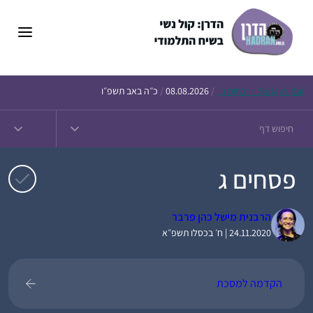
דלג
תוכן
Daf – זבחים נ״ו
Today’s
/
08.08.2026
/
כ״ה באב תשפ״ו
פסחים ג
הרבנית מישל כהן פרבר
24.11.2020 | ח׳ בכסלו תשפ״א
הקדמה למסכת