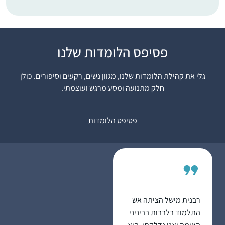
פסיפס הלומדות שלנו
לפני 15 שנה, אחרי
עשרות שנים של "ג’ינגול”
גלי את קהילת הלומדות שלנו, מגוון נשים, רקעים וסיפורים. כולן
בין משפחה לקריירה
חלק מתנועה ומסע מרגש ועוצמתי.
תובענית בהייטק,
הצטרפתי לשיעורי גמרא
יודי אסקוף
במתן רעננה. הלימוד
רעננה, ישראל
פסיפס הלומדות
המעמיק והייחודי של
הרבנית אושרה קורן יחד
עם קבוצת הנשים
המגוונת הייתה חוויה
מאלפת ומעשירה. לפני
כשמונה שנים כאשר
רבנית מישל הציתה אש
מחזור הדף היומי הגיע
התלמוד בלבבות בביניני
למסכת תענית הצטרפתי