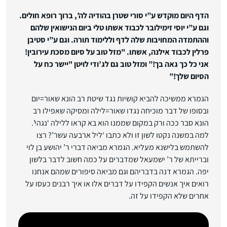
הדף היום מוקדש ע”י סורי שטרן בהודיה לה’, ברוך רופא חולים.
וגם ע”י יוסי זימילובר לכבוד אשתו טלי ביום הנישואין שלהם
וההתמדה המחויבות שלה לדף וללימוד תורה. וגם ע”י סטיבן
פרלין לכבוד אילנה, אשתו. "מזל טוב על סיום מסכת עירובין!
אני כל כך גאה בך!” ומזל טוב גם לג’ודי לויטן "יישר כח על
הסיום שלך!”
הגמרא ממשיכה להביא קושיות נגד שיטת רב הונא שאור=יום
ובסופו של דבר מוכיחה נגדו שאור=לילה ומסיקה שאפילו רב
הונא סבר ככה ורק במקום שממנו הוא בא קראו ללילה ‘נגהי’.
למה במשנה נקטו לשון זו ולא כתבו ‘ליל ארבעה עשר’? רצו
להשתמש בלישנא מעליא. הגמרא מביאה דברי ר’ יהושע בן לוי
וברייתא של ר’ ישמעאל שמדברים על כמה חשוב לדבר בלשון
יפה. הגמרא דנה בדבריהם וגם מביאה סיפורים שמהם אנחנו
רואים איך אנשים הקפידו על דברים אלו או איך רבנים כעסו על
אחרים שלא הקפידו על זה.