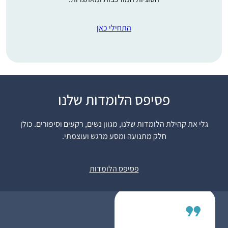
התחילי כאן
התחלתי מעט לפני
פסיפס הלומדות שלנו
תחילת הסבב הנוכחי. אני
נהנית מהאתגר של
גלי את קהילת הלומדות שלנו, מגוון נשים, רקעים וסיפורים. כולן
להמשיך להתמיד,
חלק מתנועה ומסע מרגש ועוצמתי.
מרגעים של "אהה, מפה
אילת-חן ודלר
זה הגיע!” ומהאתגר
לוד, ישראל
פסיפס הלומדות
האינטלקטואלי