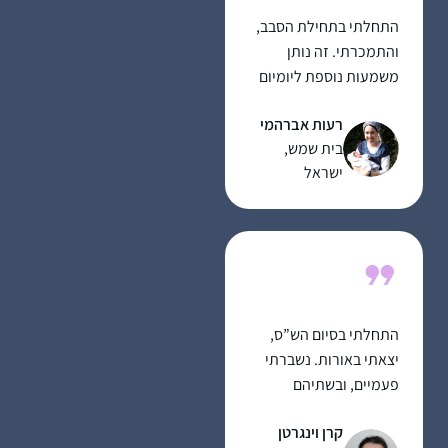
התחלתי בתחילת הסבב,
והתמכרתי. זה נותן
משמעות נוספת ליומיום
ומאוד מחזק לתת לזה
רעות אברהמי
מקום בתוך כל שגרת
בית שמש,
הבית-עבודה השוטפת.
ישראל
התחלתי בסיום הש”ס,
יצאתי באורות. נשברתי
פעמיים, ובשתיהם
הרבנית מישל עודדה
קרן וינגרטן
להמשיך איפה שכולם