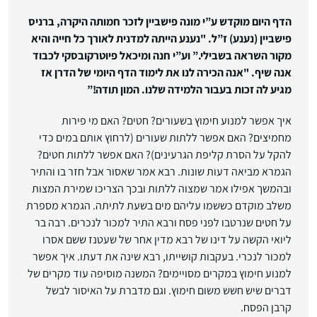
הדף היום מוקדש ע”י מונה פישביין לזכר חמותה היקרה, ברניס
פישביין (נענע) ז”ל. "נענע הייתה למדנית לאורך כל חייה והיא
מקור השראה בשבילי.” וע”י חנה ומיכאל פיוטרקובסקי לכבוד
אנה שיף. "אנה הכירה לנו את לימוד הדף היומי של הדרן אז
מגיע לה זכות בעבור הלמידה שלנו. המון תודה!”
איך אפשר למנוע חימוץ בשעורים? חטים? האם מי פירות
מחמיצים? האם אפשר ללתות שעורים (לרחוץ אותם במים כדי
להקל על הסרת קליפת הגרעינים)? האם אפשר ללתות חטים?
הגמרא מביאה דעות שונות. רבא אמר שאסור אבל חזר בו והתיר
ובהמשך אפילו אמר שמצוה ללתות ובכך הצריכו שמירת המצות
משלב מוקדם כששמו עליהם מים בשעת לתיתה. הגמרא מספרת
על חטים שנרטבו לפני פסח ורבא התיר למכור לנכרים. רבה בר
ליואי הקשה על דינו של רבא מדין אחר של שעטנז ששם אסרו
למכור לנכרי. בעקבות קושייתו, רבא שינה את דעתו. איך אפשר
למנוע חימוץ במקרים מסויימים? המשנה מוסיפה עוד מקרים של
דברים שיש חשש משום חימוץ. וגם מדברת על האיסור לבשל
קרבן הפסח.