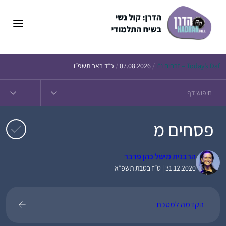
דלג
תוכן
Daf – זבחים נ״ו
Today’s
/
07.08.2026
/
כ״ד באב תשפ״ו
פסחים מ
הרבנית מישל כהן פרבר
31.12.2020 | ט״ז בטבת תשפ״א
הקדמה למסכת