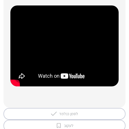
לסמן כנלמד
לעקוב