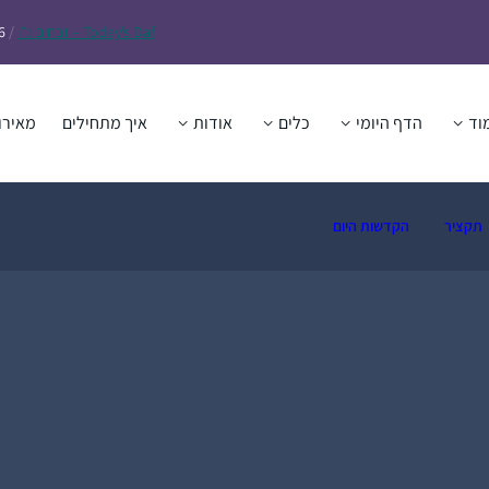
Daf – זבחים נ״ו
Today’s
/
6
וד
הדף היומי
כלים
אודות
איך מתחילים
מאירו
תקציר
הקדשות היום