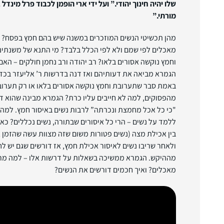
שלו יהיה חינוך יהודי.” ועל ידי ארי הופמן לכבוד פרל מינד
מורתי.”
מהן תכשיטי הנשים המוזכרים במשנה שיש בהם חמץ בפסח? ל
מאכלים לפי שמם ולא לפי הכלל בלבד? מי התנא של משנתי
וחמץ נוקשה אסורים בלאו? רב יהודה ורב נחמן חולקים – האם 
הגמרא מביאה את דעותיהם ואז דנה בדרשות ר’ אליעזר בכדי
באמת סבר שתערובת וחמץ נוקשה אסורים בלאו או רק תערו
מהפסוקים, למה לא חייבים עליו כרת? הגמרא מבינה שהוא 
"כי כל אכל מחמצת ונכרתה” לרבות נשים באיסור חמץ. למה 
ללמד על נשים – הרי כל איסורים שבתורה, נשים נכללים? כאן
בין אכילת מצה (נשים פטורות משום שזה מצוות עשה שהזמן ג
ולאחר שריבו נשים לאיסור אכילת חמץ, אז דורשים שגם יש לח
מההיקש. הגמרא ממשיכה בשאלות על דרשות אלו – למה מרב
מאכלים? ואיך חכמים דורשים את הנשים?