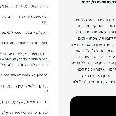
ל בת מנחם מנדל, "אמי
הָא גוּפָא קַשְׁיָא, אָמְרַתְּ ״שִׂיאוּר יִשָּׂרֵף״, א
הָכִי קָאָמַר: שִׂיאוּר יִשָּׂרֵף — דְּרַבִּי מֵאִיר לְר
מה הזכירו במשנה כל מיני
יְהוּדָה.
נו שסובר שחמץ בתערובת
זה ר’ מאיר או ר’ אליעזר?
וְהָאוֹכְלוֹ בְּאַרְבָּעִים — אֲתָאן לְרַבִּי מֵאִיר
 להבין את שיטתו – האם
שָׁמְעִינַן לֵיהּ לְרַבִּי מֵאִיר נוּקְשֶׁה בְּעֵינֵיהּ 
בת ואם תערובת אסור מדרשה
דרש את המילה "כל” בפסוק
רַב נַחְמָן אָמַר: רַבִּי אֱלִיעֶזֶר הִיא, דְּתַנְיָא
יש צורך לדרשה מיוחדת
וַחֲכָמִים אוֹמְרִים: עַל חָמֵץ דָּגָן גָּמוּר — עָנ
 יש יוצא מן הכלל בגלל הקשר
דָּגָן גָּמוּר עַל יְדֵי תַּעֲרוֹבֶת — בְּלָאו, וְכׇל שֶׁ
רמא) ואיסור אכילת חמץ.
ייב אותן באכילת מצה
וְרַב נַחְמָן, מַאי טַעְמָא לָא אָמַר כְּרַב יְהו
ים נשים מהמילה "כל” ולא
אָמַר לָךְ: דִּילְמָא עַד כָּאן לָא קָאָמַר רַבִּי 
לָא.
וְרַב יְהוּדָה מַאי טַעְמָא לָא אָמַר כְּרַב נַחְ
אָמַר לָךְ: עַד כָּאן לָא קָאָמַר רַבִּי אֱלִיעֶזֶר