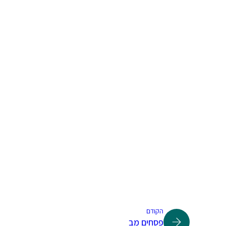
הקודם
פסחים מב