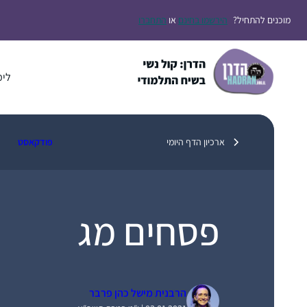
דלג
מוכנים להתחיל?
הירשמו בחינם
או
התחברו
תוכן
לימ
ארכיון הדף היומי
פודקאסט
פסחים מג
הרבנית מישל כהן פרבר