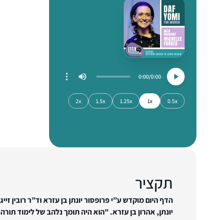
0:00
0:00
2x
1.5x
1.25x
1x
0.5x
תקציר
הדף היום מוקדש ע”י פרופסור יונתן בן עזרא וד”ר רובין זיי
יונתן, אהרון בן עזרא. "הוא היה תומך נלהב של לימוד תורה