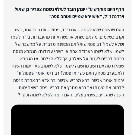
הדף היום מוקדש ע”י יונתן הובר לעילוי נשמת צפריר בן שאול
וירדנה ז”ל, "איש ירא שמיים ואוהב ספר.”
פסח שנשחט שלא לשמה – אם בי”ד, פסול – אם ביום אחר, כשר
וקרב כשלמים. מה אם נשחט או עשה אחת מהעבודות בי”ד לשמו
ושלא לשמו? רב פפא שואל אם המשנה מדברת על מחשבה של
לשמו ושלא לשמו בעבודה אחת או בשתי עבודות? הגמרא מנסה
בכמה דרכים לענות על שאלתו, אך ללא הצלחה. אז הגמרא
שואלת מה אם חשב מחשבה לשמו ושלא לשמו בשאר ימות השנה
(לא בערב פסח), האם כשר או פסול? רב דימי אומר שפסול ור’
ירמיה אומר שכשר. רבא מכריע שכשר. רב אדא בר אהבה מנסה
לדחות את טענתו אך רבא מתרץ את דבריו. פסח בשאר ימות
השנה שהקריב בשינוי בעלים, האם דומה לשלא לשמה וכשר?