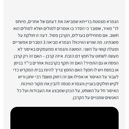
הגמרא מצטטת ברייתא שמביאה את דעתם של אחרים, מיוחס
לר’ מאיר, שסובר כי הסדר בו אומרים למולים ושלא למולים הוא
חשוב. אם מתחילים בערלים, הקרבן פסול. דעה זו חולקת על
משנתינו. מה שורש הוויכוח? הגמרא מביאה 3 הסברים אפשריים
ומעלה קושי על השני. המשנה והגמרא מתעמקים באיסור לא
תעשה לשחוט על חמץ דם הזבח. איזה קרבן – האם זה רק קרבן
הפסח או גם התמיד? האם זה תקף בקרבנות אחרים בי”ד בניסן
או בפסח ויש לו חמץ? האם החמץ צריך להיות בבית המקדש כדי
לעבור על האיסור או אפילו אם זה רחוק משם? רבי יוחנן וריש
לקיש חולקים בעניין והגמרא מנסה להבין את מקור הוויכוח.
האיסור חל על השוחט, על הכהן שמבצע את העבודות ועל כל
האנשים שמנויים על הקרבן.