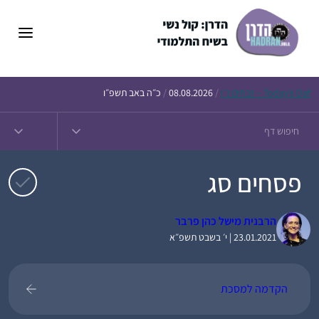
דלג
תוכן
Daf – זבחים נ״ו
Today’s
/
08.08.2026
/
כ״ה באב תשפ״ו
פסחים סג
הרבנית מישל כהן פרבר
23.01.2021 | י׳ בשבט תשפ״א
הקדמה למסכת