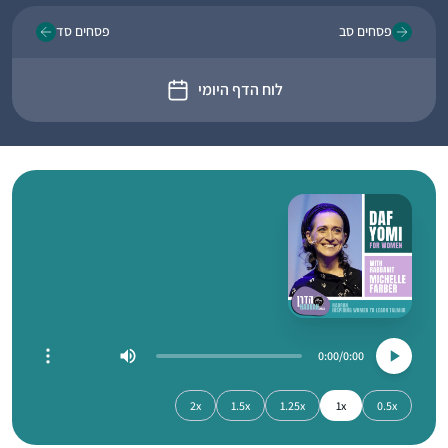
פסחים סב
פסחים סד
לוח הדף היומי
0:00
0:00
2x
1.5x
1.25x
1x
0.5x