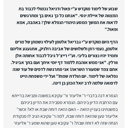
שבוע של לימוד מוקדש ע”י פאול ודניאל נכמולי לכבוד בת
המצווה של איילת ינסי. "אנחנו כל כך גאים בך ומתרגשים
לראות את המשך המסע היהודי הנפלא שלך! באהבה, אמא
ופאול.”
הדף היום מוקדש ע”י גבריאל אלטמן לעילוי נשמתן של מרים
אלטמן, נעמי רוזן ולשלושים של אביבה רולניק, אתגעגע אליהם
ותמיד יהיו נצורים בליבי. וע”י רייצ’ל גיבל לכבוד אחותה אלן
וורלין. "אני ממש אוהבת ללמוד דף יומי איתך ועם בתך אביגיל.
אתם צמד שמעורר השראה! אני מתרגשת לדפים של עוד שנה
נפלאה של לימוד. יום הולדת שמח!” ועל ידי משפחת הייט
לרפואה שלמה לרב יואל הכהן בן דינה.
הגמרא דנה בדברי ר’ אליעזר ור’ עקיבא במשנה ומביאה ברייתא
עם הרחבת הדיון ביניהם. הגמרא מסבירה את הדיון ביניהם
במשנתינו בעניין הזאה – האם הזאה דוחה שבת או לא? וכשר’
אליעזר טען שהזאה דוחה שבת, למה ר’ עקיבא הגיב לו מנקודת
הנחה שזה לא דוחה שבת? ר’ עקיבא טען שהוא שמע ר’ אליעזר