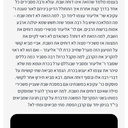
בעצמו מלמד שהזאה אינו דוחה שבת. עולא ורבה מסבירים כל
אחד בדרך קצת אחרת איך התחולל הדיון ביניהם לאור טענת ר’
עקיבא שר’ אליעזר עצמו לימד כך. למה הזאה לא דוחה שבת –
מה המלאכה שיש בו? רבה אומר שזה חשש שמא יטלנה ארבע
אמות ברשות הרבים. אם לר’ אליעזר מכשירי מצוה דוחים את
השבת, למה הזאת לא דוחה? כשהאדם לא ראוי לקיים את
המצווה אז משכירי מצוה לא דוחים את השבת. אביי מביא קושי
על הטיעון הזה מערל שחייב כרת לר’ אליעזר – ואם הוא לא ראוי
להקריב את הקרבן, למה מקבל כרת? רבה מסביר כמה כללים
שסובר ר’ אליעזר ומסביר שבגללם ערל בכרת וטמא מת שלא
טיהר את עצמו לא יענש בכרת. הגמרא מביאה שתי קושיות על
דברי רבה אלו ובסוף דוחה אותם. רבא מביא תירוץ אחר לקושי.
פוסקים כר’ עקיבא במשנתינו וגם במסכת שבת שעניין משכירי
מילה שאינם דוחים את השבת. למה יש צורך להגיד שפוסקים
כמותו בשני המקרים? המשנה מדברת על קרבן חגיגה שמביאים
בי”ד בניסן יחד עם קרבן הפסח. מתי מביאים ומתי לא?