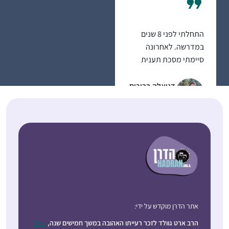
התחלתי לפני 8 שנים
במדרשה. לאחרונה
סיימתי מסכת תענית
בלמידה עצמית ועכשיו
לקראת סיום מסכת
דניאלה ברוכים
מגילה.
רעננה, ישראל
התחלתי ללמוד דף יומי
לפני שנתיים, עם מסכת
אתר הדרן מוקדש על ידי:
שבת. בהתחלה ההתמדה
היתה קשה אבל בזכות
הרב ארט גוולד לזכר רעייתו האהובה במשך חמישים שנה,
קרול