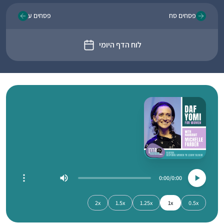
פסחים סח
פסחים ע
לוח הדף היומי
0:00
0:00
2x
1.5x
1.25x
1x
0.5x