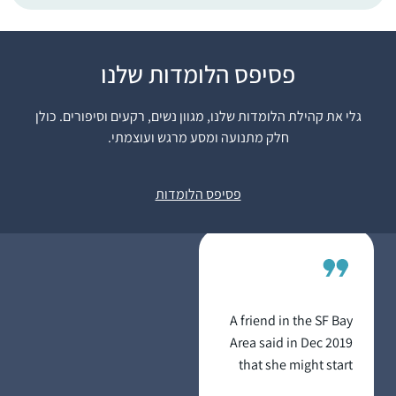
אני לומדת גמרא כעשור
פסיפס הלומדות שלנו
במסגרות שונות, ואת
הדף היומי התחלתי
גלי את קהילת הלומדות שלנו, מגוון נשים, רקעים וסיפורים. כולן
כשחברה הציעה שאצטרף
חלק מתנועה ומסע מרגש ועוצמתי.
אליה לסיום בבנייני
יעל ביר
האומה. מאז אני לומדת
רמת גן, ישראל
פסיפס הלומדות
עם פודקסט הדרן,
משתדלת באופן יומי אך
אם לא מספיקה, מדביקה
פערים עד ערב שבת.
בסבב הזה הלימוד הוא
"ממעוף הציפור”,
A friend in the SF Bay
מקשיבה במהירות
Area said in Dec 2019
מוגברת תוך כדי פעילויות
that she might start
כמו בישול או נהיגה, וכך
listening on her
רוכשת היכרות עם