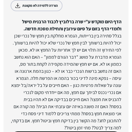
הורדה ללמידה לא מקוונת
הדף היום מוקדש ע”י שרה ברלוביץ לכבוד הרבנית מישל
ולומדי הדף בזום על סיום עירובין ותחילת מסכת חדשה.
בגלל סתירה בין ברייתות, הגמרא מחלקת בין חמץ של נכרי שכן
יכול להיות ברשותך לבין חמץ של נכרי שלא יכול להיות ברשותך.
לפי התירוץ זה תלוי אם יש לך אחריות על החמץ או לא. מכאן
הגמרא מדברת על מושג "דבר הגורם לממון” – האם הוא נחשב
כממון או לא. אם יש חפץ שהמידה מקפידה לקחת בתור מס,
האם זה נחשב ברשות הנכרי כבר או לא – כגון בהמת ארנונה או
עיסה – נפקא מינה לדיני בכור בהמה או הפרשת חלה. הגמרא
עונה על שאלות פרטיות כגון – האם חייבים על בל יראה/בל ימצא
אם נכרי נכנס לביתך עם חמץ, מה אם ייחדתי מקום לנכרי
להכניס את חמצו? האם חייבים בבדיקה אם לא תהיו בבית
בפסח? האם זה משנה באיזה יום עזבתי את הבית? מה קורה אם
אני מוצאת חמץ בפסח? ממתי צריכים ללמוד דיני פסח כדי
להתכונן לחג? מה הקשר בין בדיקת חמץ וביטול חמץ. אם בדקתי,
למה צריך לבטל? מתי זמן ביטול?