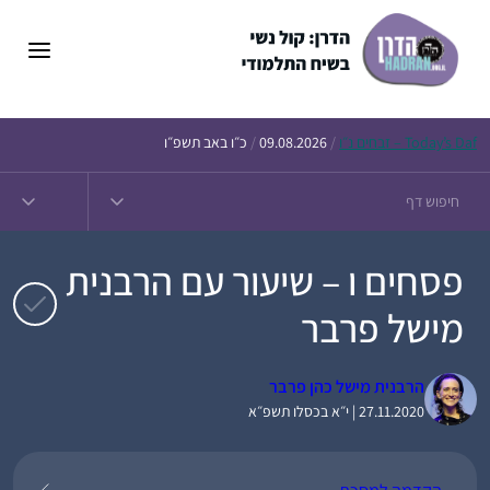
דלג
תוכן
Daf – זבחים נ״ו
Today’s
/
09.08.2026
/
כ״ו באב תשפ״ו
פסחים ו – שיעור עם הרבנית
מישל פרבר
הרבנית מישל כהן פרבר
27.11.2020 | י״א בכסלו תשפ״א