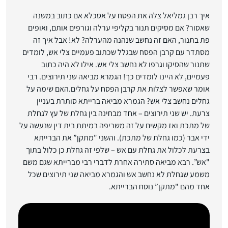
איך רבן גמליאל צלה את הפסח על אסכלא אם כתוב במשנה
שאסור? אם מסיקים תנור בקליפי ערלה וגורפים אותם, ואופים
פת בתנור, האם זה נחשב שנהנה מהערלה? לא! אבל איך זה
מסתדר עם קרבן הפסח שבגלל שכתוב פעמיים צלי אש, לומדים
שתנור שהסיקו וגרפו לא נחשב צלי אש. אילו לא היה כתוב
פעמיים, לא היינו לומדים כך! הגמרא מביאה שני תירוצים. רבי
אומר שאפשר לצלות את קרבן הפסח על גחלים.האם שימה על
גחלים נחשב צלי אש? הגמרא מביאה ברייתא סותרת בעניין
צרעת. יש שני תירוצים – אחד מבחינה בין גחלת של עץ לגחלת
של מתכת ואז מקשים על זה משריפה במיתת בית דין שנעשה על
ידי אבר (כמו גחלת של מתכת). והשני "מתקן” את הברייתא
בצרעת לכלול את גחלת עם אש – שלפי זה גחלת כן כלול בתוך
"אש”. רבא מביאה סתירה אחרת לדברי רבי מברייתא שגם משם
משמע שגחלת לא נחשב אש והגמרא מביאה שני תירוצים שכל
אחד מהם "מתקן” נוסח הברייתא.