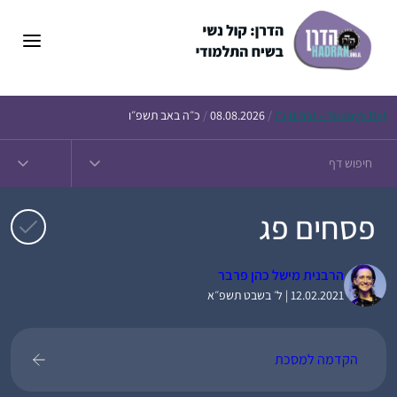
דלג
תוכן
Daf – זבחים נ״ו
Today’s
/
08.08.2026
/
כ״ה באב תשפ״ו
פסחים פג
הרבנית מישל כהן פרבר
12.02.2021 | ל׳ בשבט תשפ״א
הקדמה למסכת