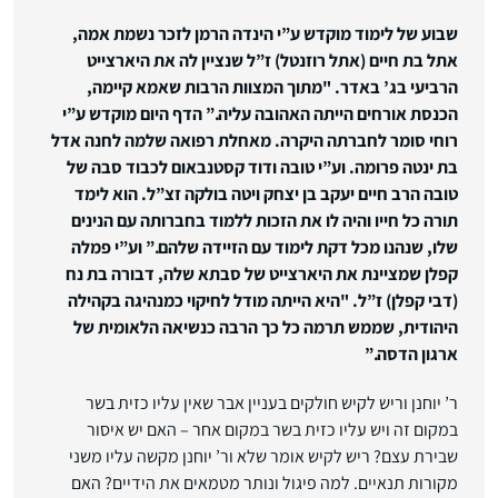
שבוע של לימוד מוקדש ע”י הינדה הרמן לזכר נשמת אמה,
אתל בת חיים (אתל רוזנטל) ז”ל שנציין לה את היארצייט
הרביעי בג’ באדר. "מתוך המצוות הרבות שאמא קיימה,
הכנסת אורחים הייתה האהובה עליה.”
הדף היום מוקדש ע”י
רוחי סומר לחברתה היקרה. מאחלת רפואה שלמה לחנה אדל
בת ינטה פרומה.
וע”י טובה ודוד קסטנבאום לכבוד סבה של
טובה הרב חיים יעקב בן יצחק ויטה בולקה זצ”ל. הוא לימד
תורה כל חייו והיה לו את הזכות ללמוד בחברותה עם הנינים
שלו, שנהנו מכל דקת לימוד עם הזיידה שלהם.”
וע”י פמלה
קפלן שמציינת את היארצייט של סבתא שלה, דבורה בת נח
(דבי קפלן) ז”ל. "היא הייתה מודל לחיקוי כמנהיגה בקהילה
היהודית, שממש תרמה כל כך הרבה כנשיאה הלאומית של
ארגון הדסה.”
ר’ יוחנן וריש לקיש חולקים בעניין אבר שאין עליו כזית בשר
במקום זה ויש עליו כזית בשר במקום אחר – האם יש איסור
שבירת עצם? ריש לקיש אומר שלא ור’ יוחנן מקשה עליו משני
מקורות תנאיים. למה פיגול ונותר מטמאים את הידיים? האם