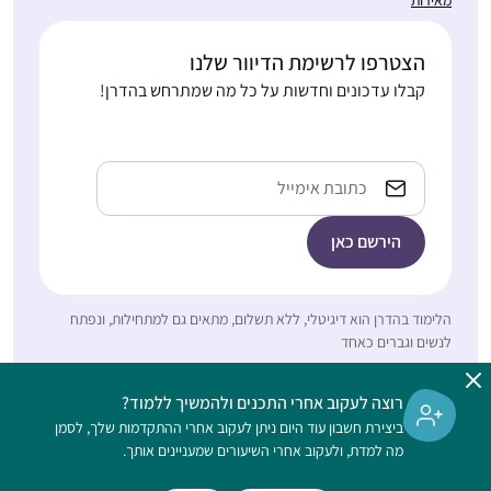
מהסוגיות נוצרה
להצטרף ומשום מה זה
והתפתחה ההלכה.
לא קרה… ב”ה מצאתי
הצטרפו לרשימת הדיוור שלנו
לפני מספר חודשים
קבלו עדכונים וחדשות על כל מה שמתרחש בהדרן!
פרסום של הדרן, ומיד
הצטרפתי והתאהבתי.
הדף היומי שינה את חיי
התחלתי ללמוד דף יומי
Email
ממש והפך כל יום- ליום
בתחילת מסכת ברכות,
של תורה. מודה לכן
עוד לא ידעתי כלום.
מקרב ליבי ומאחלת
נחשפתי לסיום הש״ס,
לכולנו לימוד פורה מתוך
עדן ישורון
ובעצם להתחלה מחדש
אהבת התורה ולומדיה.
מזכרת בתיה,
בתקשורת, הפתיע אותי
ישראל
הלימוד בהדרן הוא דיגיטלי, ללא תשלום, מתאים גם למתחילות, ונפתח
לטובה שהיה מקום
לנשים וגברים כאחד
לעיסוק בתורה.
את המסכתות הראשונות
רוצה לעקוב אחרי התכנים ולהמשיך ללמוד?
למדתי, אבל לא סיימתי
ביצירת חשבון עוד היום ניתן לעקוב אחרי ההתקדמות שלך, לסמן
(חוץ מעירובין איכשהו).
מה למדת, ולעקוב אחרי השיעורים שמעניינים אותך.
השנה כשהגעתי
למדרשה, נכנסתי ללופ,