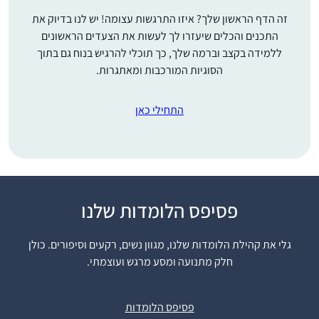
זה הדף הראשון שלך? איזו התרגשות עצומה! יש לנו בדיוק את
התכנים והכלים שיעזרו לך לעשות את הצעדים הראשונים
ללמידה בקצב וברמה שלך, כך תוכלי להרגיש בנוח גם בתוך
הסוגיות המורכבות ומאתגרות.
התחילי כאן
פסיפס הלומדות שלנו
התחלתי כשהייתי בחופש,
עם הפרסומים על תחילת
גלי את קהילת הלומדות שלנו, מגוון נשים, רקעים וסיפורים. כולן
המחזור, הסביבה קיבלה
חלק מתנועה ומסע מרגש ועוצמתי.
את זה כמשהו מתמיד
ומשמעותי ובהערכה,
עדי דיאמנט
הלימוד זה עוגן יציב ביום
גמזו, ישראל
פסיפס הלומדות