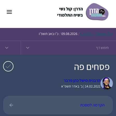
דלג
תוכן
Daf – זבחים נ״ו
Today’s
/
09.08.2026
/
כ״ו באב תשפ״ו
פסחים פה
הרבנית מישל כהן פרבר
14.02.2021 | ב׳ באדר תשפ״א
הקדמה למסכת