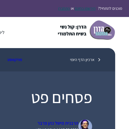
דלג
מוכנים להתחיל?
הירשמו בחינם
או
התחברו
תוכן
לימ
ארכיון הדף היומי
פודקאסט
פסחים פט
הרבנית מישל כהן פרבר