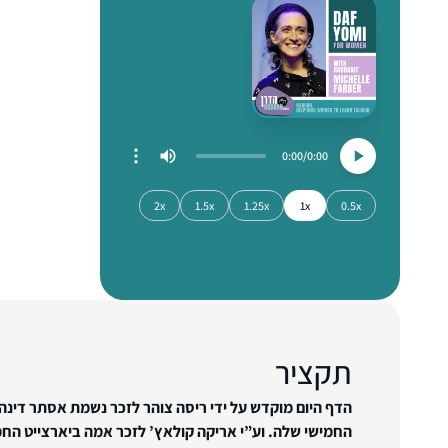
0:00
0:00
2x
1.5x
1.25x
1x
0.5x
תקציר
הדף היום מוקדש על ידי ריסה צוהר לזכר נשמת אסתר דינה 
החמישי שלה.
וע”י אריקה קולאץ’ לזכר אמה ביארצייט הח