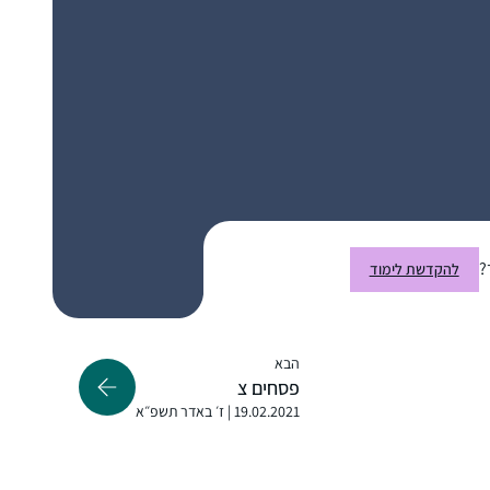
להכיר את המושגים וצורת החשיבה. החלום זה
להמשיך ולהתמיד ובמקביל ללמוד איך מהסוגיות
נוצרה והתפתחה ההלכה.
התחלתי ללמוד דף לפני קצת יותר מ-5 שנים,
כשלמדתי רבנות בישיבת מהר”ת בניו יורק.
בדיעבד, עד אז, הייתי בלימוד הגמרא שלי כמו
מישהו שאוסף חרוזים משרשרת שהתפזרה, פה
משהו ושם משהו, ומאז נפתח עולם ומלואו….
מיכל כהנא
?
להקדשת לימוד
הדף נותן לי לימוד בצורה מאורגנת, שיטתית,
חיפה, ישראל
יום-יומית, ומלמד אותי לא רק ידע אלא את
השפה ודרך החשיבה שלנו. לשמחתי, יש לי
הבא
סביבה תומכת וההרגשה שלי היא כמו בציטוט
פסחים צ
שבחרתי: הדף משפיע לטובה על כל היום שלי.
19.02.2021 | ז׳ באדר תשפ״א
התחלתי ללמוד דף יומי באמצע תקופת הקורונה,