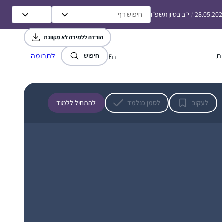
ועשיתי כמה סיומים. אבל לימוד יומיומי זה שונה
28.05.20
/
י״ב בסיון תשפ״ו
לגמרי ופתאום כל דבר שקורה בחיים מתקשר
לדף היומי.
קרן פוגל
הורדה ללמידה לא מקוונת
רתמים, ישראל
ת
לתרומה
חיפוש
En
לעקוב
לסמן כנלמד
להתחיל ללמוד
התחלתי בסיום הש”ס, יצאתי באורות. נשברתי
פעמיים, ובשתיהם הרבנית מישל עודדה להמשיך
איפה שכולם בסבב ולהשלים כשאוכל, וכך עשיתי
וכיום השלמתי הכל. מדהים אותי שאני לומדת כל
יום קצת, אפילו בחדר הלידה, בבידוד או בחו”ל.
קרן וינגרטן שרינגטון
לאט לאט יותר נינוחה בסוגיות. לא כולם מבינים
מודיעין, ישראל
את הרצון, בפרט כפמניסטית. חשה סיפוק גדול