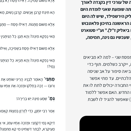
אֶלָּא מִשּׁוּם סְמִיכָה. דְּאִילּוּ פֶּסַח לָא בָּעֵ
 של עורכי דין בקנדה לאורך
יתה שומעת שאני לומדת היום
הָא תִּינַח קׇרְבַּן אֲנָשִׁים. קׇרְבַּן נָשִׁים, מַ
ליק הירשפילד, שיש לה היום
ה בכיתה הראשונה בתיכון פלאטבוש
אֶלָּא מִשּׁוּם מַתָּנוֹת. דְּאִילּוּ פֶּסַח — מַתָּנ
ביאליק ז”ל).”
וע”י סטוארט
מַאי נָפְקָא מִינַּהּ? וְהָא תְּנַן: כׇּל הַנִּיתָּנִין 
 שעכשיו גם נינה, תמימה,
אֶלָּא מִשּׁוּם דְּאִילּוּ פֶּסַח בִּשְׁפִיכָה, וְאִילּו
מפסח שני – למה לא מביאים
מַאי נָפְקָא מִינַּהּ? וְהָא תַּנְיָא: כׇּל הַנִּיתָּנִי
 ייקרב כשלמים. תוף כדי
נָמֵי?!
ביאה סיפור על אב שניסה
הלכתיים. עד מתי אפשר
מַתְנִי׳
הָאוֹמֵר לְבָנָיו: הֲרֵינִי שׁוֹחֵט אֶת הַפ
 החבורה יכולים לתת לו את
וְרוּבּוֹ — זָכָה בְּחֶלְקוֹ וּמְזַכֶּה אֶת אֶחָיו עִמּ
ח החדש. האם אפשר ללמוד
גְּמָ׳
שְׁמַע מִינַּהּ יֵשׁ בְּרֵירָה!
) שאפשר להגיד לו לשבת
אָמַר רַבִּי יוֹחָנָן, כְּדֵי לְזָרְזָן בְּמִצְוֹת קָאָמַ
דַּיְקָא נָמֵי דְּקָתָנֵי: וּמְזַכֶּה אֶחָיו עִמּוֹ, אִי
מֵעִיקָּרָא, לְבָתַר דְּשָׁחֵיט מִי קָא מִתְמַנּוּ? וְהָא