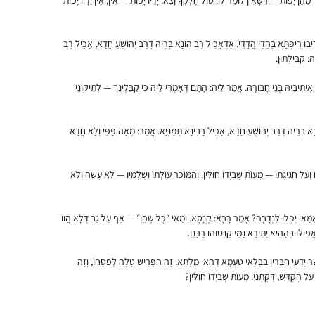
התחלתי ללמוד בעידוד שתי חברות אתן למדתי
רִיבוּ רִיפְתָּא בַּהֲדֵי הֲדָדֵי. אַדְּאָכֵיל רַב הוּנָא בְּרֵיהּ דְּרַב יְהוֹשֻׁעַ חֲדָא, אָכֵיל רַב
בעבר את הפרק היומי במסגרת 929.
: קַבֵּילְתּוּן.
בבית מתלהבים מאוד ובשבת אני לומדת את
ינַן. אֵיתִיבֵיהּ בְּנֵי חֲבוּרָה. אֲמַר לֵיהּ: הָתָם דְּאָמְרִי לֵיהּ כִּי קַבֵּלְינָךְ — לְתַיקּוֹנֵי
הדף עם בעלי שזה מפתיע ומשמח מאוד! לימוד
הדף הוא חלק בלתי נפרד מהיום שלי. לומדת
מרים ונגרובר
בצהריים ומחכה לזמן הזה מידי יום…
אפרת, ישראל
ָא בְּרֵיהּ דְּרַב יְהוֹשֻׁעַ חֲדָא, אָכֵיל רָבִינָא תְּמָנְיָא. אֲמַר: מְאָה פָּפֵּי וְלָא חֲדָא
ֹ וְעַל חֲגִיגָתוֹ — מָעוֹת שֶׁבְּיָדוֹ חוּלִּין. וְהַמּוֹכֵר עוֹלָתוֹ וּשְׁלָמָיו — לֹא עָשָׂה וְלֹא
ַמַּאי יִפְּלוּ לִנְדָבָה? אָמַר רָבָא: קְנָסָא. וּמַאי ״כׇּל שֶׁהֵן״ — אַף עַל גַּב דְּלָא הֲווֹ
ִילּוּ בְּהָהִיא יַתִּירָא נָמֵי קַנְסוּהוּ רַבָּנַן.
סיום השס לנשים נתן לי מוטביציה להתחיל
ָׁר יָדְעִי חַבְרִין בַּבְלָאֵי טַעְמָא דְּהַאי מִלְּתָא. זֶה הִפְרִישׁ טָלֶה לְפִסְחוֹ, וְזֶה
ללמוד דף יומי. עד אז למדתי גמרא בשבתות
 הֶקְדֵּשׁ, דְּקָתָנֵי: מָעוֹת שֶׁבְּיָדוֹ חוּלִּין?
ועשיתי כמה סיומים. אבל לימוד יומיומי זה שונה
לגמרי ופתאום כל דבר שקורה בחיים מתקשר