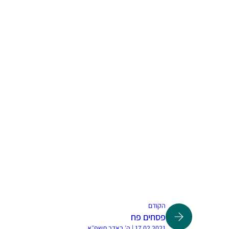
הקודם
פסחים פח
17.02.2021 | ה׳ באדר תשפ״א