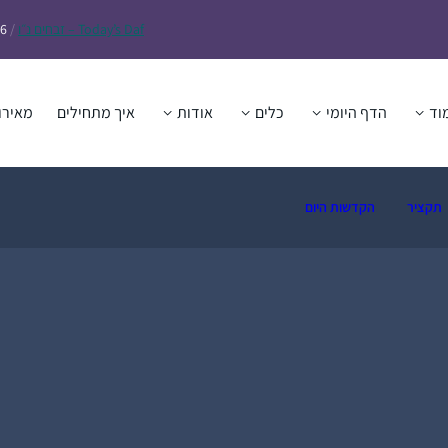
Daf – זבחים נ״ו
Today’s
/
26
וד
הדף היומי
כלים
אודות
איך מתחילים
מאירו
תקציר
הקדשות היום