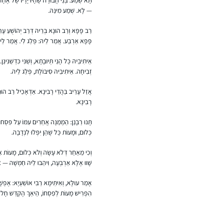
— לָא. שְׁמַע מִינַּהּ.
רַב פָּפָּא וְרַב הוּנָא בְּרֵיהּ דְּרַב יְהוֹשֻׁעַ עָ
פָּפָּא אַרְבַּע. אֲמַר לֵיהּ: פְּלַג לִי. אֲמַר לֵיהּ
אֵיתִיבֵיהּ כׇּל הָנֵי תְּיוּבָתָא, וְשַׁנִּי כִּדְשַׁנִּ
זְבִיחָה. אֵיתִיבֵיהּ סִיבּוֹלֶת, פְּלַג לֵיהּ.
אֲזַל עָרֵיב בַּהֲדֵי רָבִינָא. אַדְּאָכֵיל רַב הוּנ
רָבִינָא.
תָּנוּ רַבָּנַן: הַמְמַנֶּה אֲחֵרִים עִמּוֹ עַל פִּסְחו
כְּלוּם, וּמָעוֹת כׇּל שֶׁהֵן יִפְּלוּ לִנְדָבָה.
וְכִי מֵאַחַר דְּלֹא עָשָׂה וְלֹא כְּלוּם, מָעוֹת א
שָׁווּ אֶלָּא אַרְבְּעָה, וִיהַבוּ לֵיהּ חַמְשָׁה — אֲפ
אָמַר עוּלָּא, וְאִיתֵּימָא רַבִּי אוֹשַׁעְיָא: אֶפְש
הִפְרִישׁ מָעוֹת לְפִסְחוֹ, הֵיאַךְ הֶקְדֵּשׁ חָל עַל