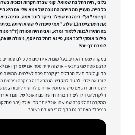
גלובי, חיה רחל בת שמואל. קוני שברה תקרות זכוכית בשדה
כל חייה. מעניין מה הייתה התגובה של אמא שלי אם היא הי
דף יומי.”
וע”י דינה הירשפילד בייקר לזכר אמה, סרינה ביא
את היארצייט ה13 שלה. "אמי סיפרה לי שהיא היית
בה התירו לבנות ללמוד גמרא, ואביה היה המורה (ד”ר מנוח 
פילוצ’אוסקי לזכר אמו, פייגא רוחל בת יוסף, ניצולת שואה,
לומדת דף יומי!
במקרה שאחד הקריב בעל מום ולא יודעים מי, כולם פטורים 
קרבם פסח שני בתנאי – או שזה יהיה פסח אם יש צורך ואם לא,
הדיון, לומדים על הבדלים בין קרבם פסח לשלמים. המשנה מ
לזרז את ילדיו להגיד למקדש. הגמרא דנה במקרה ופרטים ה
לשנות חבורה. אם מישהו מזמין אורחים להוסיף לחבורה, אנשי
חלקו ולהגיד לו ליצור חבורה חדשה עם האוכל שלו עם האור
ממקרה זה למקרה שמישהו אוכל יותר מדי אוכל (יתר מחלקו
בנפרד? האם זה גם תקף לגבי סעודת רשות?