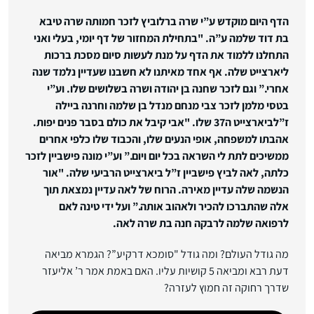
הדף היום מוקדש ע”י שרה ברלוביץ לזכר חמותה שרה טיבא
בת דוד שלמה ע”ה. "בתחילת המחזור של דף יומי, בעלי ואני
התחלנו ללמוד את הדף על מנת לעשות סיום מסכת ברכות
ליארצייט שלה. אף אחד מאיתנו לא חשבנו שעדיין נלמד שנה
אחרי.” וגם
לזכר שחנה בן יהודה ושרה בשלושים שלו.
וע”י
בטסי מלמן לזכר צבי מנחם מנדל בן שלמה וחרנה ביילה
ז”לביארצייט ה37 שלו. "אבי קיבל את כולם בסבר פנים יפות.
אהבתו למשפחה, אופי הנעים שלו, והכבוד שלו כלפי אחרים
ממשיכים לתת לי השראה בכל יום ויום.”
וע”י מונה פישביין לזכר
כלתה, לאה לביץ פישביין ז”ל ביארצייט הרביעי שלה. "אור
הנשמה שלה עדיין מאירה. הרוח של לאה עדיין נמצאת תוך
אלה שהתברכו להכיר ולאהוב אותה.” ועל ידי טינה לאם
לרפואה שלמה לרבקה חנה בת שרה לאה.
מה גודל העולם? ומה גודל "סומכא דרקיע”? הגמרא מביאה
דעת רבא ומביאה 5 קושיות עליו. האם באמת אמר ר’ אליעזר
שדרך רחוקה זה חמוץ לעזרה?