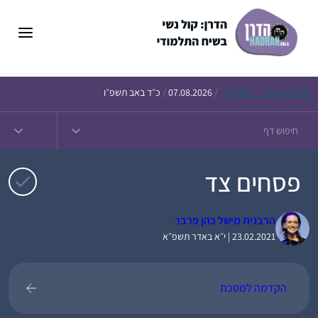
דלג
תוכן
Daf – זבחים נ״ו
Today’s
/
07.08.2026
/
כ״ד באב תשפ״ו
פסחים צד
הרבנית מישל כהן פרבר
23.02.2021 | י״א באדר תשפ״א
הקדמה למסכת