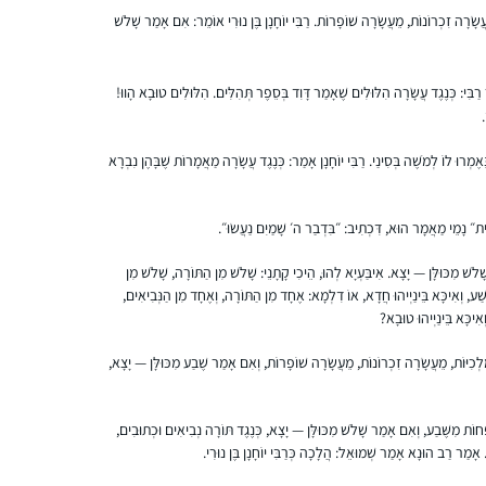
ֲשָׂרָה זִכְרוֹנוֹת, מֵעֲשָׂרָה שׁוֹפָרוֹת. רַבִּי יוֹחָנָן בֶּן נוּרִי אוֹמֵר: אִם אָמַר שָׁלֹשׁ
ַבִּי: כְּנֶגֶד עֲשָׂרָה הִלּוּלִים שֶׁאָמַר דָּוִד בְּסֵפֶר תְּהִלִּים. הִלּוּלִים טוּבָא הָווּ!
.
אֶמְרוּ לוֹ לְמֹשֶׁה בְּסִינַי. רַבִּי יוֹחָנָן אָמַר: כְּנֶגֶד עֲשָׂרָה מַאֲמָרוֹת שֶׁבָּהֶן נִבְרָא
התחלתי ללמוד בשנת המדרשה במגדל עוז,
בינתיים נהנית מאוד מהלימוד ומהגמרא, מעניין
ומשמח מאוד!
ִית״ נָמֵי מַאֲמָר הוּא, דִּכְתִיב: ״בִּדְבַר ה׳ שָׁמַיִם נַעֲשׂוּ״.
משתדלת להצליח לעקוב כל יום, לפעמים
ָׁלֹשׁ מִכּוּלָּן — יָצָא. אִיבַּעְיָא לְהוּ, הֵיכִי קָתָנֵי: שָׁלֹשׁ מִן הַתּוֹרָה, שָׁלֹשׁ מִן
משלימה קצת בהמשך השבוע.. מרגישה שיש עוגן
אוריה קסנר
ֵשַׁע, וְאִיכָּא בֵּינַיְיהוּ חֲדָא, אוֹ דִלְמָא: אֶחָד מִן הַתּוֹרָה, וְאֶחָד מִן הַנְּבִיאִים,
מקובע ביום שלי והוא משמח מאוד!
חיפה , ישראל
אִיכָּא בֵּינַיְיהוּ טוּבָא?
ַלְכִיּוֹת, מֵעֲשָׂרָה זִכְרוֹנוֹת, מֵעֲשָׂרָה שׁוֹפָרוֹת, וְאִם אָמַר שֶׁבַע מִכּוּלָּן — יָצָא,
ְחוֹת מִשֶּׁבַע, וְאִם אָמַר שָׁלֹשׁ מִכּוּלָּן — יָצָא, כְּנֶגֶד תּוֹרָה נְבִיאִים וּכְתוּבִים,
ִים. אָמַר רַב הוּנָא אָמַר שְׁמוּאֵל: הֲלָכָה כְּרַבִּי יוֹחָנָן בֶּן נוּרִי.