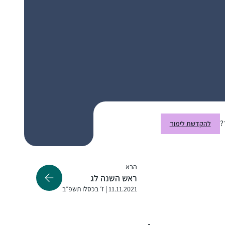
באולפנה ולומדת דף יומי לבד מתוך גמרא של
טיינזלץ.
התחלתי ללמוד דף יומי ממסכת נידה כי זה היה
חומר הלימוד שלי אז. לאחר הסיום הגדול בבנייני
האומה החלטתי להמשיך. וב”ה מאז עם הפסקות
?
להקדשת לימוד
קטנות של קורונה ולידה אני משתדלת להמשיך
זה משפיע מאוד על היום יום שלי ועל אף שאני
ולהיות חלק.
עסוקה בלימודי הלכה ותורה כל יום, זאת
המסגרת הקבועה והמחייבת ביותר שיש לי.
הבא
ראש השנה לג
מוריה תעסן מיכאלי
11.11.2021 | ז׳ בכסלו תשפ״ב
גבעת הראל, ישראל