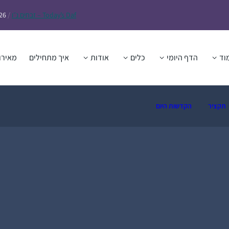
Daf – זבחים נ״ו
Today’s
/
26
וד
הדף היומי
כלים
אודות
איך מתחילים
מאירו
תקציר
הקדשות היום