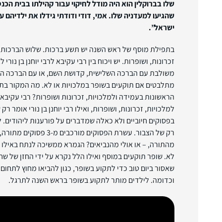
שלו בברוקלין הוא היה מודל לחיקוי עבור קהילתו בבית הכנ
שהגיעו למעדניה שלו. אמי, דודי ודודתי גידלו את ילדיהם 
ישראל”.
בתפילת מוסף של ראש השנה יש תשע ברכות. שלוש הברכות ה
זכרונות, ושופרות. יש ויכוח בין רבי עקיבא לרבי יוחנן בן נורי
משולבת עם הברכה השלישית, קדושת השם, או עם הברכה הרב
מתלבטים אם תוקעים בשופר במלכויות או לא. מה המקור בת
הראשונות בעמידה ולמלכויות, זכרונות ושופרות? רבי עקיבא
למלכויות, זכרונות, ושופרות, ואילו רבי יוחנן בן נורי אומר
בפסוקים חיוביים ולא כאלה שמדברים על פורענות ליהודים. לא
רק של הצבור. עשרת הפסוקים מורכ
מהתורה, – או אולי מהנביאים? הגמרא ממשיכה לנתח באילו 
לא. שופר תוקעים במוסף ואילו הלל נקרא על ידי החזן של ש
שאסור ביום טוב כדי לתקוע בשופר, כגון להביאו מחוץ לתחום 
וכדומה. לילדים מותר לתקוע בשופר בראש השנה לתרגל.