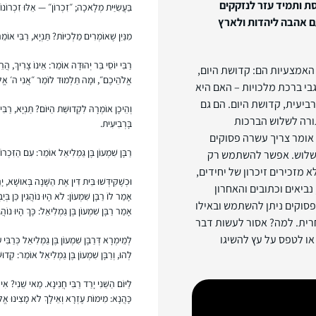
סת ותמיד עזר לנזקקים
בַּעֲשִׂיַּית מְלָאכָה; ״זִכְרוֹן״ — אֵלּוּ זִכְרוֹ
עם אהבה ליהדות ולארץ
מִנַּיִן שֶׁאוֹמְרִים מַלְכִיּוֹת? תַּנְיָא, רַבִּי או
רַבִּי יוֹסֵי בַּר יְהוּדָה אוֹמֵר: אֵינוֹ צָרִיךְ, הֲ
אמצעיות הם: קדושת היום,
אֱלֹהֵיכֶם״, וּמָה תַּלְמוּד לוֹמַר ״אֲנִי ה׳ אֱלֹה
 לגבי ברכת מלכויות – האם היא
יעית, קדושת היום. הם גם
וְהֵיכָן אוֹמְרָהּ לִקְדוּשַּׁת הַיּוֹם? תַּנְיָא, רַ
ורה לשלוש הברכות
בָּרְבִיעִית.
 אומר צריך עשרה פסוקים
רַבָּן שִׁמְעוֹן בֶּן גַּמְלִיאֵל אוֹמֵר: עִם הַזִּכ
 רק שלוש. אפשר להשתמש רק
 מזכירים זיכרון של יחידים,
וּכְשֶׁקִּידְּשׁוּ בֵּית דִּין אֶת הַשָּׁנָה בְּאוּשָׁא, יָרַ
בים מ-3 פסוקים מתורה, נביאים וכתובים והאחרון
אָמַר לוֹ רַבָּן שִׁמְעוֹן: לֹא הָיוּ נוֹהֲגִין כֵּן בְּיַבְ
פסוקים ניתן להשתמש ובאילו
אָמַר רַבָּן שִׁמְעוֹן בֶּן גַּמְלִיאֵל: כָּךְ הָיוּ נוֹהֲגִ
חרית. למה? אסור לעשות דבר
או לטפס על עץ להשיגו
לְמֵימְרָא דְּרַבָּן שִׁמְעוֹן בֶּן גַּמְלִיאֵל כְּרַב
לְהוּ, וְרַבָּן שִׁמְעוֹן בֶּן גַּמְלִיאֵל אוֹמֵר: קְדו
לַיּוֹם הַשֵּׁנִי יָרַד רַבִּי חֲנִינָא. מַאי שֵׁנִי? 
כָּהֲנָא: מִימוֹת עֶזְרָא וְאֵילָךְ לֹא מָצִינוּ אֱל