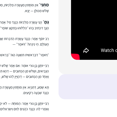
מַתְנִי׳
אֵין פּוֹחֲתִין מֵעֲשָׂרָה מַלְכִיּוֹת, מֵע
שָׁלֹשׁ מִכּוּלָּן — יָצָא.
גְּמָ׳
הָנֵי עֲשָׂרָה מַלְכִיּוֹת כְּנֶגֶד מִי? אָמַר ר
הָנָךְ דִּכְתִיב בְּהוּ ״הַלְלוּהוּ בְּתֵקַע שׁוֹפָר״
רַב יוֹסֵף אָמַר: כְּנֶגֶד עֲשֶׂרֶת הַדִּבְּרוֹת שֶׁנֶּ
הָעוֹלָם. הֵי נִינְהוּ? ״וַיֹּאמֶר״ —
״וַיֹּאמֶר״ דִּבְרֵאשִׁית תִּשְׁעָה הָווּ! ״בְּרֵאשׁ
רַבִּי יוֹחָנָן בֶּן נוּרִי אוֹמֵר: אִם אָמַר שָׁלֹשׁ ש
הַנְּבִיאִים, וְשָׁלֹשׁ מִן הַכְּתוּבִים — דְּהָווּ תּ
וְאֶחָד מִן הַכְּתוּבִים — דְּהָוְיָין לְהוּ שָׁלֹשׁ, וְ
תָּא שְׁמַע, דְּתַנְיָא: אֵין פּוֹחֲתִין מֵעֲשָׂרָה מ
כְּנֶגֶד שִׁבְעָה רְקִיעִים.
רַבִּי יוֹחָנָן בֶּן נוּרִי אָמַר: הַפּוֹחֵת — לֹא יִפ
וְאָמְרִי לַהּ: כְּנֶגֶד כֹּהֲנִים לְוִיִּם וְיִשְׂרְאֵל