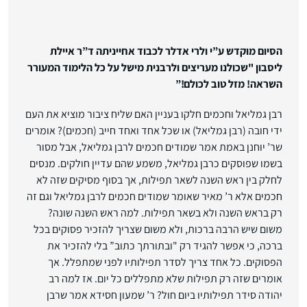
הסיום מוקדש ע”י ולרי אדלר לכבוד אחייניתה ד”ר איילת
ליסבון "שכולנו מעריצים ולרבנית מישל על כל הלימוד המעורר
השראה! מזל טוב לכולם!”
רבן גמליאל וחכמים חלקו בעניין האם שליח ציבור מוציא את העם
ידי חובה (רבן גמליאל) או שכל אחד ואחד חייב (חכמים)? אומרים
שר’ יוחנן באמת אמר שמודים חכמים לרבן גמליאל, אבל מסור
בשמו שפוסקים כרבן גמליאל, משמע שהם עדיין חולקים. מנסים
לחלק בין ראש השנה לשאר תפילות, אך בסוף מסיקים שזה לא
חכמים אלא ר’ מאיר שאומר שמודים חכמים לרבן גמליאל וגם זה
רק בראש השנה ולא בשאר תפילות. למה ראש השנה שונה?
משום שיש הרבה ברכות, ולא משום שצריך להזכיר פסוקים בכל
ברכה, כי אפשר להגיד רק "ובתורתך כתוב” בלי להזכיר את
הפסוקים. כל אחד צריך לסדר תפילותיו לפני שמתפלל. אך
אומרים שזה רק תפילות שלא מתפללים כל יום. אז למה רב
יהודה סידר תפילותיו ביום חול? ר’ שמעון חסידא אמר שרבן