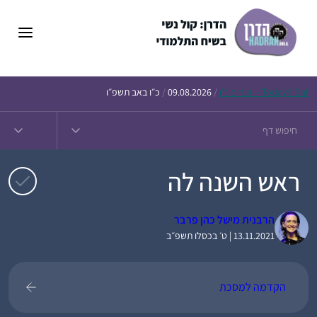
דלג
תוכן
Daf – זבחים נ״ו
Today’s
/
09.08.2026
/
כ״ו באב תשפ״ו
ראש השנה לה
הרבנית מישל כהן פרבר
13.11.2021 | ט׳ בכסלו תשפ״ב
הקדמה למסכת