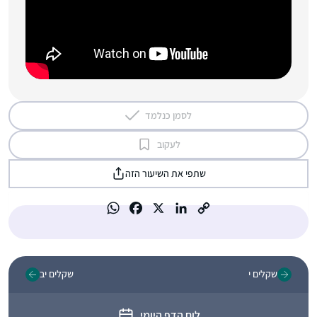
לסמן כנלמד
לעקוב
שתפי את השיעור הזה
שקלים י
שקלים יב
לוח הדף היומי