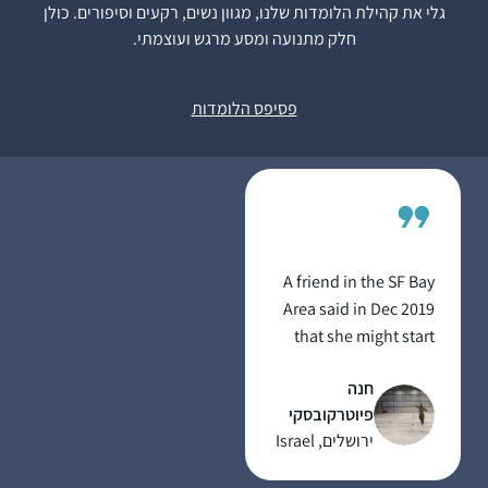
תש””ף. לקחתי על עצמי
גלי את קהילת הלומדות שלנו, מגוון נשים, רקעים וסיפורים. כולן
את הלימוד כדי ליצור
חלק מתנועה ומסע מרגש ועוצמתי.
שרה פוּקס
תחום של התמדה
כפר אדומים,
יומיומית בחיים,
ישראל
פסיפס הלומדות
והצטרפתי לקבוצת
הלומדים בבית הכנסת
בכפר אדומים. המשפחה
והסביבה מתפעלים
ותומכים.
בלימוד שלי אני מתפעלת
בעיקר מכך שכדי ללמוד
A friend in the SF Bay
גמרא יש לדעת ולהכיר
Area said in Dec 2019
את כל הגמרא. זו מעין
that she might start
צבת בצבת עשויה שהיא
listening on her
עצומה בהיקפה.”
חנה
morning drive to work.
פיוטרקובסקי
I mentioned to my
ירושלים, Israel
husband and we
decided to try the Daf