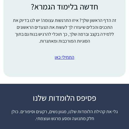
חדשה בלימוד הגמרא?
זה הדף הראשון שלך? איזו התרגשות עצומה! יש לנו בדיוק את
התכנים והכלים שיעזרו לך לעשות את הצעדים הראשונים
ללמידה בקצב וברמה שלך, כך תוכלי להרגיש בנוח גם בתוך
הסוגיות המורכבות ומאתגרות.
התחילי כאן
A life-changing
פסיפס הלומדות שלנו
journey started with a
Chanukah family tiyul
גלי את קהילת הלומדות שלנו, מגוון נשים, רקעים וסיפורים. כולן
to Zippori, home of
חלק מתנועה ומסע מרגש ועוצמתי.
בקי גולדשטיין
the Sanhedrin 2 years