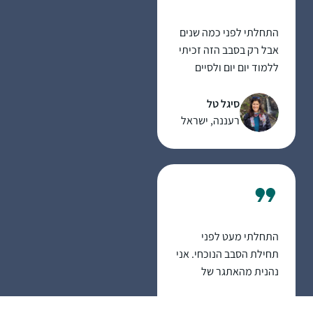
השנה כשהגעתי
למדרשה, נכנסתי ללופ,
התחלתי לפני כמה שנים
ואני מצליחה להיות חלק,
אבל רק בסבב הזה זכיתי
סיימתי עם החברותא שלי
ללמוד יום יום ולסיים
את כל המסכתות
מסכתות
הקצרות, גם כשהיינו
סיגל טל
חולות קורונה ובבידודים,
רעננה, ישראל
למדנו לבד, העיקר לא
לצבור פער, ומחכות
ליבמות 🙂
התחלתי מעט לפני
תחילת הסבב הנוכחי. אני
נהנית מהאתגר של
להמשיך להתמיד,
מרגעים של "אהה, מפה
אילת-חן ודלר