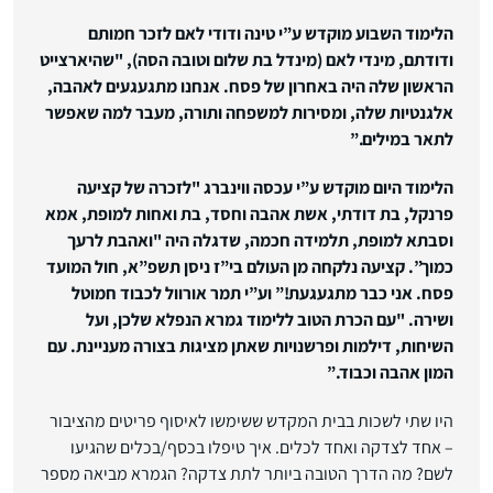
הלימוד השבוע מוקדש ע”י טינה ודודי לאם לזכר חמותם
ודודתם, מינדי לאם (מינדל בת שלום וטובה הסה), "שהיארצייט
הראשון שלה היה באחרון של פסח. אנחנו מתגעגעים לאהבה,
אלגנטיות שלה, ומסירות למשפחה ותורה, מעבר למה שאפשר
לתאר במילים.”
הלימוד היום מוקדש ע”י עכסה ווינברג "לזכרה של קציעה
פרנקל, בת דודתי, אשת אהבה וחסד, בת ואחות למופת, אמא
וסבתא למופת, תלמידה חכמה, שדגלה היה "ואהבת לרעך
כמוך”. קציעה נלקחה מן העולם בי”ז ניסן תשפ”א, חול המועד
פסח. אני כבר מתגעגעת!”
וע”י תמר אורוול לכבוד חמוטל
ושירה. "עם הכרת הטוב ללימוד גמרא הנפלא שלכן, ועל
השיחות, דילמות ופרשנויות שאתן מציגות בצורה מעניינת. עם
המון אהבה וכבוד.”
היו שתי לשכות בבית המקדש ששימשו לאיסוף פריטים מהציבור
– אחד לצדקה ואחד לכלים. איך טיפלו בכסף/בכלים שהגיעו
לשם? מה הדרך הטובה ביותר לתת צדקה? הגמרא מביאה מספר