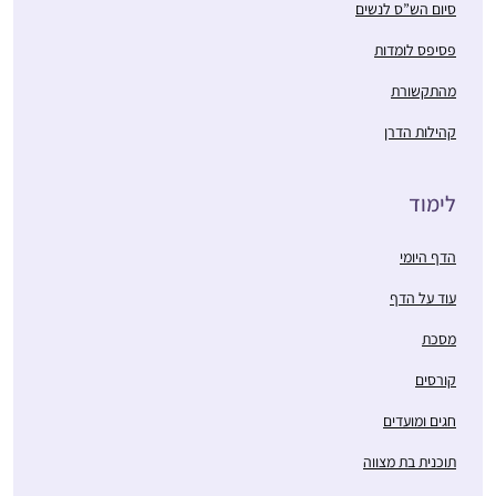
סיום הש”ס לנשים
טון לכל היום – בסיס
למחשבות שלי .זה זכות
פסיפס לומדות
גדול להתחיל את היום
מהתקשורת
בלימוד ובתפילה. תודה
רבה !
קהילות הדרן
התחלתי לפני 8 שנים
לימוד
במדרשה. לאחרונה
סיימתי מסכת תענית
הדף היומי
בלמידה עצמית ועכשיו
לקראת סיום מסכת
דניאלה ברוכים
עוד על הדף
מגילה.
רעננה, ישראל
מסכת
קורסים
חגים ומועדים
תוכנית בת מצווה