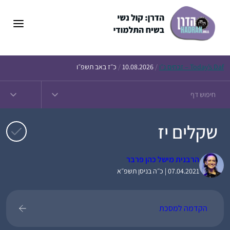
דלג
תוכן
Daf – זבחים נ״ו
Today’s
/
10.08.2026
/
כ״ז באב תשפ״ו
שקלים יז
הרבנית מישל כהן פרבר
07.04.2021 | כ״ה בניסן תשפ״א
הקדמה למסכת