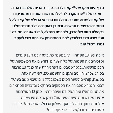
הדף היום מוקדש ע”י קארול רובינסון – קארינה גולה בת הודה
– וארט גולד "עם הוקרה לה’ על החדשות הטובות מהסריקות
של קארול שבוע שעבר. גם לצוות הרפואי הנפלא של קארול על
התמיכה הרפואית ונפשית. וכמובן בהוקרה לכל החברים שלנו
בקהילת הזום של הדרן, ולרבנית מישל על כל האהבה ותמיכה.”
וע”י שרה ודני ברלוביץ לכבוד האירוסין של בתם שבי ליעקב
נמרו. "מזל טוב!”
איפה עשו 13 השתחוויות? במשנה כתוב שזה כנגד 13 שערים
ומזכירים את השמות של כל השערים ודורשים את המשמעות של
חלק מהשמות. בגמרא מביאים דעה אחרת שזה כנגד 13 פרצות
בסורג שפרצו היוונים ותקנום החשמונאים. לפי דעה אחת
במשנה, קוראים לשער המים בשמו בגלל מים שיצא משם בעתיד
לבוא. הגמרא מסבירה את הפסוקים ביחזקאל ובזכריה המתארים
את המים האלו ומה תפקידם ואיפה יזרמו. מהן 13 השולחנות
שהיו במקדש ומה הייתה שימושם? בזמן שלמה היו עשרה
שולחנות בתוך ההיכל בנוסף לשלחן הגדול. בשביל מה? איך היו
מסודרים – מזרח/מערב או צפון/דרום?