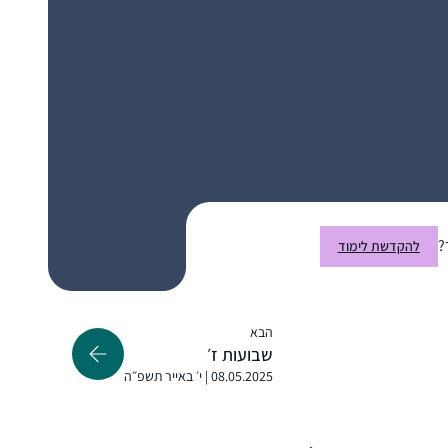
בתחילת הסבב הנוכחי הצטברו אצלי תחושות
שאני לא מבינה מספיק מהי ההלכה אותה אני
מקיימת בכל יום. כמו כן, כאמא לבנות רציתי
לתת להן מודל נשי של לימוד תורה
שתי הסיבות האלו הובילו אותי להתחיל ללמוד.
נועה שילה
נתקלתי בתגובות מפרגנות וסקרניות איך אישה
רבבה, ישראל
לומדת גמרא..
כמו שרואים בתמונה אני ממשיכה ללמוד גם היום
?
להקדשת לימוד
ואפילו במחלקת יולדות אחרי לידת ביתי
השלישית.
הבא
שבועות ז׳
התחלתי מעט לפני תחילת הסבב הנוכחי. אני
08.05.2025 | י׳ באייר תשפ״ה
נהנית מהאתגר של להמשיך להתמיד, מרגעים
של "אהה, מפה זה הגיע!” ומהאתגר