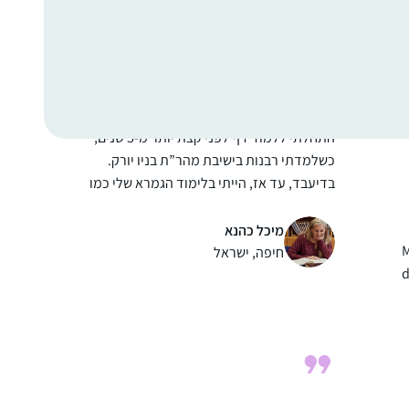
אני לומדת בשיטת ה”7 דפים בשבוע” של הרבנית
תרצה קלמן – כלומר, לא נורא אם לא הצלחת
ללמוד כל יום, העיקר שגמרת ארבעה דפים
בשבוע
התחלתי ללמוד דף לפני קצת יותר מ-5 שנים,
כשלמדתי רבנות בישיבת מהר”ת בניו יורק.
בדיעבד, עד אז, הייתי בלימוד הגמרא שלי כמו
מישהו שאוסף חרוזים משרשרת שהתפזרה, פה
משהו ושם משהו, ומאז נפתח עולם ומלואו….
מיכל כהנא
M
הדף נותן לי לימוד בצורה מאורגנת, שיטתית,
חיפה, ישראל
d
יום-יומית, ומלמד אותי לא רק ידע אלא את
השפה ודרך החשיבה שלנו. לשמחתי, יש לי
סביבה תומכת וההרגשה שלי היא כמו בציטוט
שבחרתי: הדף משפיע לטובה על כל היום שלי.