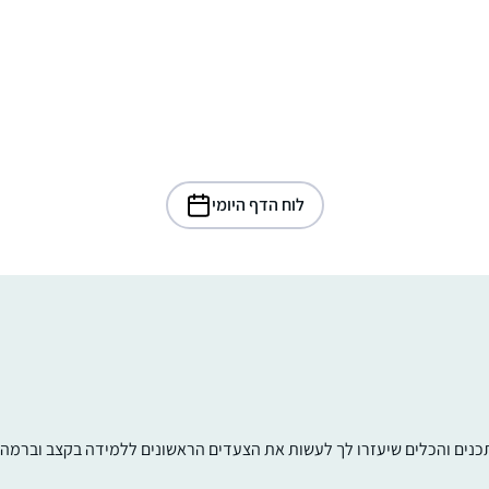
לוח הדף היומי
תכנים והכלים שיעזרו לך לעשות את הצעדים הראשונים ללמידה בקצב וברמה ש
התחלתי ללמוד לפני 4.5 שנים, כשהודיה חברה
שלי פתחה קבוצת ווטסאפ ללימוד דף יומי