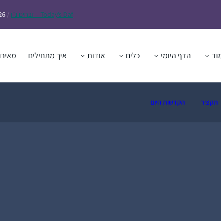
Daf – זבחים נ״ו
Today’s
/
26
וד
הדף היומי
כלים
אודות
איך מתחילים
מאירו
תקציר
הקדשות היום