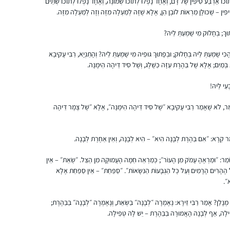
תוֹכוֹ אַרְבַּע טִיפִּין שֶׁל דָּם, וְאֶחָד נָפְלוּ לְתוֹכוֹ שְׁמוֹנֶה, וְאֶחָד נָפְלוּ לְתוֹכוֹ שְׁתֵּים
לימוד עם הרבנית מישל עם כוס הקפה שלי!!
פִּין – שֶׁכּוּלָּן מַרְאוֹת לוֹבֶן הֵן, אֶלָּא שֶׁזֶּה לְמַעְלָה מִזֶּה וְזֶה לְמַעְלָה מִזֶּה.
וּךְ; בְּחָלוּק מִי שָׁמְעַתְּ לֵיהּ?
התחלתי ללמוד בסבב הנוכחי לפני כשנתיים
 הָכִי שָׁמְעַתְּ לֵיהּ בְּחָלוּק; וּבְפָתוּךְ גּוּפֵיהּ מִי שָׁמְעַתְּ לֵיהּ? וְהָתַנְיָא, רַבִּי עֲקִיבָא
.הסביבה מתפעלת ותומכת מאוד. אני משתדלת
ּג בְּמַיִם; אֶלָּא שֶׁל בַּהֶרֶת עַזָּה כַּשֶּׁלֶג, וְשֶׁל סִיד דֵּיהָה הֵימֶנָּה.
ללמוד מכל ההסכתים הנוספים שיש באתר הדרן.
עֵי לֵיהּ!
אני עורכת כל סיום מסכת שיעור בביתי לכ20
נשים שמחכות בקוצר רוח למפגשים האלו.
יעל אשר
 אוֹמֵר, לֹא שֶׁאָמַר רַבִּי עֲקִיבָא ״שֶׁל סִיד דֵּיהָה הֵימֶנָּה״, אֶלָּא ״שֶׁל צֶמֶר דֵּיהָה
יהוד, ישראל
אָמַר קְרָא: ״אִם בַּהֶרֶת לְבָנָה הִיא״ – הִיא לְבָנָה, וְאֵין אַחֶרֶת לְבָנָה.
 אוֹמֵר: ״וּמַרְאֶהָ עָמֹק מִן הָעוֹר״; כְּמַרְאֵה חַמָּה הָעֲמוּקָּה מִן הַצֵּל. ״שְׂאֵת״ – אֵין
ל הֶהָרִים הָרָמִים וְעַל כׇּל הַגְּבָעוֹת הַנִּשָּׂאוֹת״. ״סַפַּחַת״ – אֵין סַפַּחַת אֶלָּא
א״.
מְנָלַן? אָמַר רַבִּי זֵירָא: נֶאֶמְרָה ״לְבָנָה״ בַּשְּׂאֵת, וְנֶאֶמְרָה ״לְבָנָה״ בַּבַּהֶרֶת;
התחלתי ללמוד את הדף היומי מעט אחרי שבני
ילָה, אַף לְבָנָה הָאֲמוּרָה בַּבַּהֶרֶת – יֵשׁ לָהּ טְפֵילָה.
הקטן נולד. בהתחלה בשמיעה ולימוד באמצעות