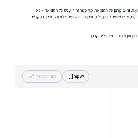
התכנים.
מְאָה, וְחַיָּיב קׇרְבָּן עַל הַטּוּמְאָה; מָה כְּשֶׁהִזְהִיר וְעָנַשׁ עַל הַטּוּמְאָה – לֹא
דָשָׁיו, אַף כְּשֶׁחִיֵּיב קׇרְבָּן עַל הַטּוּמְאָה – לֹא חִיֵּיב אֶלָּא עַל טוּמְאַת מִקְדָּשׁ
חַן עֲוֹן מִיתָה דְּחַיָּיב עָלֶיהָ קׇרְבָּן.
אמא שלי למדה איתי ש”ס משנה, והתחילה
ללמוד דף יומי. אני החלטתי שאני רוצה ללמוד
גם. בהתחלה למדתי איתה, אח”כ הצטרפתי
ללימוד דף יומי שהרב דני וינט מעביר לנוער בנים
בעתניאל. במסכת עירובין עוד חברה הצטרפה
רננה הלמן
אלי וכשהתחלנו פסחים הרב דני פתח לנו שעור
עתניאל, ישראל
לעקוב
לסמן כנלמד
דף יומי לבנות. מאז אנחנו לומדות איתו קבוע כל
יום את הדף היומי (ובשבת אבא שלי מחליף
אותו). אני נהנית מהלימוד, הוא מאתגר ומעניין
באירוע של הדרן בנייני האומה. בהשראתה של