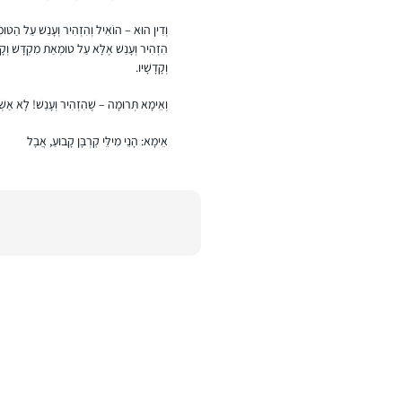
וְדִין הוּא – הוֹאִיל וְהִזְהִיר וְעָנַשׁ עַל הַטּוּ
הִזְהִיר וְעָנַשׁ אֶלָּא עַל טוּמְאַת מִקְדָּשׁ וְקָ
וְקָדָשָׁיו.
וְאֵימָא תְּרוּמָה – שֶׁהִזְהִיר וְעָנַשׁ! לָא אַשְׁכְּ
אֵימָא: הָנֵי מִילֵּי קׇרְבָּן קָבוּעַ, אֲבָל