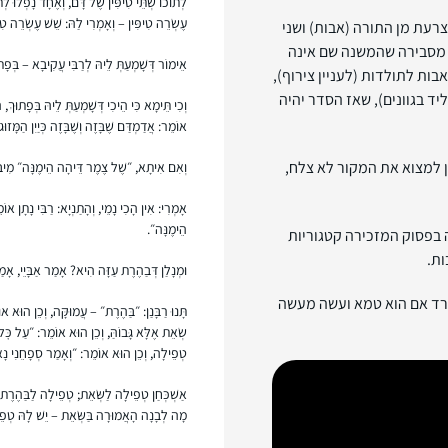
לְתוֹכוֹ שְׁתֵּי טִיפִּין שֶׁל דָּם, וְאֶחָד נָפְלוּ לְ
עֶשְׂרֵה טִיפִּין – וְאָמְרִי לַהּ: שֵׁשׁ עֶשְׂרֵה טִי
רעת מן התורה (אבות) ושני
א מסבירה שהמשנה שם אינה
אֵימוֹר דְּשָׁמְעַתְּ לֵיהּ לְרַבִּי עֲקִיבָא – בְּפָת
ות לתולדות (לעניין צירוף),
יד בגוונים), שאז הסדר יהיה
וְכִי תֵּימָא כִּי הֵיכִי דְּשָׁמְעַתְּ לֵיהּ בְּפָתוּךְ,
אוֹמֵר: אֲדַמְדַּם שֶׁבָּזֶה וְשֶׁבָּזֶה כְּיַיִן הַמָּזו
ון למצוא את המקור לא צלח,
וְאִם אִיתָא, ״שֶׁל צֶמֶר דֵּיהָה הֵימֶנָּה״ מִיבְּ
אָמְרִי: אִין הָכִי נָמֵי, וְהָתַנְיָא: רַבִּי נָתָן
הֵימֶנָּה״.
ה בפסוק המזכירה קטגוריות
ת.
וּמְנָלַן דְּבַהֶרֶת עַזָּה הִיא? אָמַר אַבָּיֵי, 
יורד אם הוא טמא ועשה מעשה
תָּנוּ רַבָּנַן: ״בַּהֶרֶת״ – עֲמוּקָּה, וְכֵן הוּא
שְׂאֵת אֶלָּא גָּבוֹהַּ, וְכֵן הוּא אוֹמֵר: ״עַל כׇּ
טְפֵילָה, וְכֵן הוּא אוֹמֵר: ״וְאָמַר סְפָחֵנִי נָ
אַשְׁכְּחַן טְפֵילָה לַשְּׂאֵת; טְפֵילָה לַבַּהֶרֶת 
מָה לְבָנָה הָאֲמוּרָה בַּשְּׂאֵת – יֵשׁ לָהּ טְפֵ