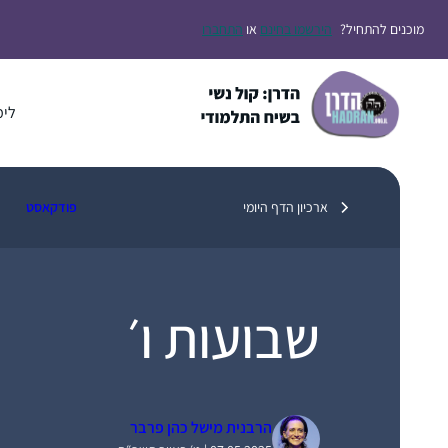
דלג
מוכנים להתחיל?
הירשמו בחינם
או
התחברו
תוכן
לימ
ארכיון הדף היומי
פודקאסט
שבועות ו׳
הרבנית מישל כהן פרבר