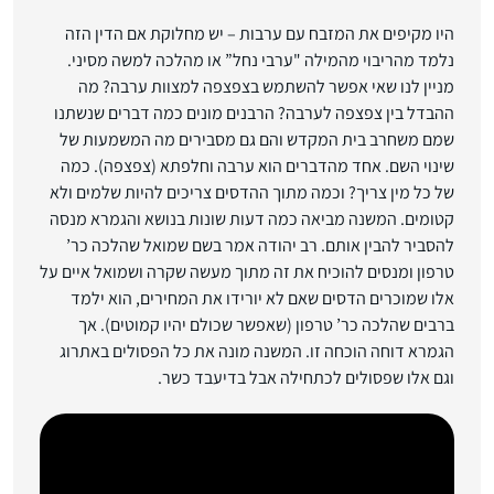
היו מקיפים את המזבח עם ערבות – יש מחלוקת אם הדין הזה
נלמד מהריבוי מהמילה "ערבי נחל” או מהלכה למשה מסיני.
מניין לנו שאי אפשר להשתמש בצפצפה למצוות ערבה? מה
ההבדל בין צפצפה לערבה? הרבנים מונים כמה דברים שנשתנו
שמם משחרב בית המקדש והם גם מסבירים מה המשמעות של
שינוי השם. אחד מהדברים הוא ערבה וחלפתא (צפצפה). כמה
של כל מין צריך? וכמה מתוך ההדסים צריכים להיות שלמים ולא
קטומים. המשנה מביאה כמה דעות שונות בנושא והגמרא מנסה
להסביר להבין אותם. רב יהודה אמר בשם שמואל שהלכה כר’
טרפון ומנסים להוכיח את זה מתוך מעשה שקרה ושמואל איים על
אלו שמוכרים הדסים שאם לא יורידו את המחירים, הוא ילמד
ברבים שהלכה כר’ טרפון (שאפשר שכולם יהיו קמוטים). אך
הגמרא דוחה הוכחה זו. המשנה מונה את כל הפסולים באתרוג
וגם אלו שפסולים לכתחילה אבל בדיעבד כשר.