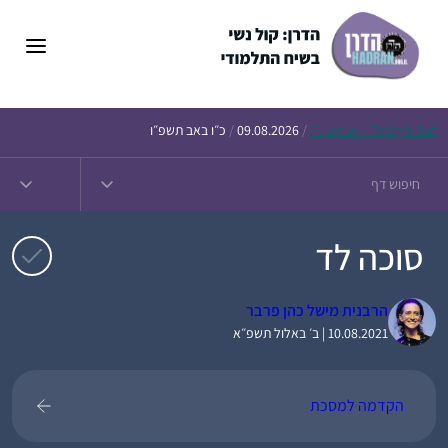
דלג
תוכן
Daf – זבחים נ״ו
Today’s
/
09.08.2026
/
כ״ו באב תשפ״ו
סוכה לד
הרבנית מישל כהן פרבר
10.08.2021 | ב׳ באלול תשפ״א
הקדמה למסכת