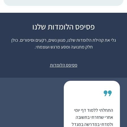
"התחלתי ללמוד דף יומי
פסיפס הלומדות שלנו
במחזור הזה, בח’ בטבת
תש””ף. לקחתי על עצמי
גלי את קהילת הלומדות שלנו, מגוון נשים, רקעים וסיפורים. כולן
את הלימוד כדי ליצור
חלק מתנועה ומסע מרגש ועוצמתי.
שרה פוּקס
תחום של התמדה
כפר אדומים,
יומיומית בחיים,
ישראל
פסיפס הלומדות
והצטרפתי לקבוצת
הלומדים בבית הכנסת
בכפר אדומים. המשפחה
והסביבה מתפעלים
ותומכים.
בלימוד שלי אני מתפעלת
בעיקר מכך שכדי ללמוד
התחלתי ללמוד דף יומי
גמרא יש לדעת ולהכיר
אחרי שחזרתי בתשובה
את כל הגמרא. זו מעין
ולמדתי במדרשה במגדל