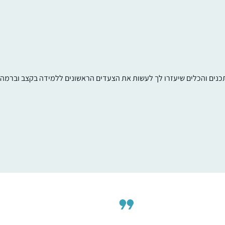
תכנים והכלים שיעזרו לך לעשות את הצעדים הראשונים ללמידה בקצב וברמה ש
אני לומדת גמרא כעשור במסגרות שונות, ואת
הדף היומי התחלתי כשחברה הציעה שאצטרף
אליה לסיום בבנייני האומה. מאז אני לומדת עם
פודקסט הדרן, משתדלת באופן יומי אך אם לא
מספיקה, מדביקה פערים עד ערב שבת. בסבב
יעל ביר
הזה הלימוד הוא "ממעוף הציפור”, מקשיבה
רמת גן, ישראל
במהירות מוגברת תוך כדי פעילויות כמו בישול 
נהיגה, וכך רוכשת היכרות עם הסוגיות ואופן
ניתוחם על ידי חז”ל. בע”ה בסבב הבא, ואולי
לפני, אצלול לתוכו באופן מעמיק יותר.