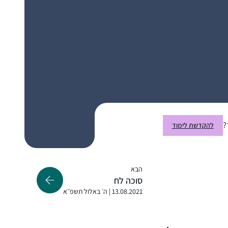
כל פניה ושאלה נענית בזריזות ויסודיות. תודה גם
למגי על כל העזרה.
התחלתי להשתתף בשיעור נשים פעם בשבוע,
תכננתי ללמוד רק דפים בודדים, לא האמנתי
שאצליח יותר מכך.
לאט לאט נשאבתי פנימה לעולם הלימוד
.משתדלת ללמוד כל בוקר ומתחילה את היום
נילי חיון
בתחושה של מלאות ומתוך התכווננות נכונה
אפרת, ישראל
?
להקדשת לימוד
יותר.
הלימוד של הדף היומי ממלא אותי בתחושה של
חיבור עמוק לעם היהודי ולכל הלומדים בעבר
הבא
ובהווה.
סוכה לח
13.08.2021 | ה׳ באלול תשפ״א
התחלתי ללמוד גמרא בבית הספר בגיל צעיר