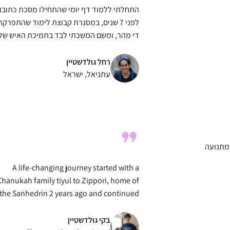
התחלתי ללמוד דף יומי שהתחילו מסכת כתובו
לפני 7 שנים, במסגרת קבוצת לימוד שהתפרקה
די מהר, ומשם המשכתי לבד בתמיכת האיש שלי
נעזרתי בגמרת שטיינזלץ ובשיעורים מוקלטים.
הסביבה מאד תומכת ואני מקבלת המון מילים
רחל גולדשטיין
טובות לאורך כל הדרך. מאז הסיום הגדול יש
עתניאל, ישראל
תחושה שאני חלק מדבר גדול יותר.
אני לומדת בשיטת ה”7 דפים בשבוע” של הר
תרצה קלמן – כלומר, לא נורא אם לא הצלחת
ללמוד כל יום, העיקר שגמרת ארבעה דפים
בשבוע
 מתנועה
A life-changing journey started with a
Chanukah family tiyul to Zippori, home of
the Sanhedrin 2 years ago and continued
with the Syum in Binanei Hauma where I
was awed by the energy of 3000 women
בקי גולדשטיין