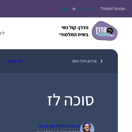
דלג
מוכנים להתחיל?
הירשמו בחינם
או
התחברו
תוכן
לימ
ארכיון הדף היומי
פודקאסט
סוכה לז
הרבנית מישל כהן פרבר