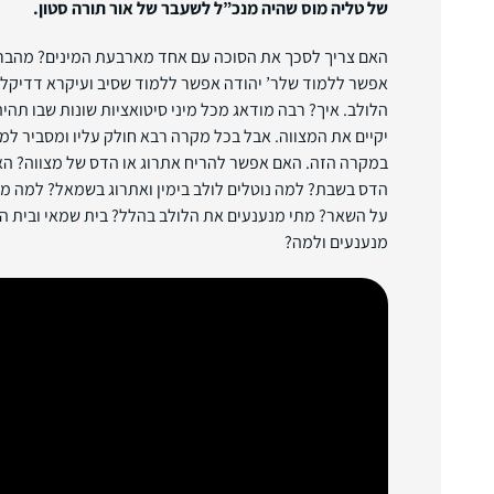
של טליה מוס שהיה מנכ”ל לשעבר של אור תורה סטון.
האם צריך לסכך את הסוכה עם אחד מארבעת המינים? מהבריי
אפשר ללמוד שלר’ יהודה אפשר ללמוד שסיב ועיקרא דדיקלא
הלולב. איך? רבה מודאג מכל מיני סיטואציות שונות שבו תהי
יקיים את המצווה. אבל בכל מקרה רבא חולק עליו ומסביר למ
במקרה הזה. האם אפשר להריח אתרוג או הדס של מצווה? הא
הדס בשבת? למה נוטלים לולב בימין ואתרוג בשמאל? למה מב
על השאר? מתי מנענעים את הלולב בהלל? בית שמאי ובית הל
מנענעים ולמה?