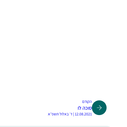
הקודם
סוכה לו
12.08.2021 | ד׳ באלול תשפ״א