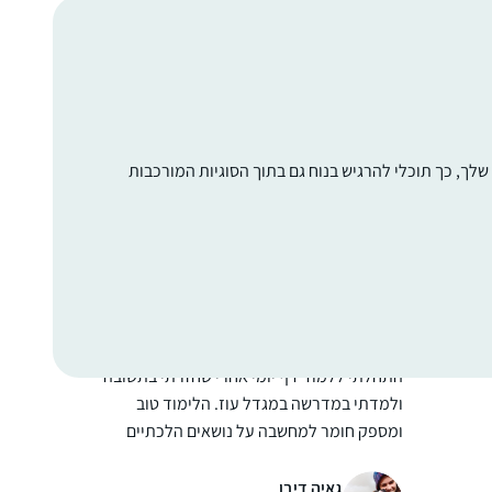
התחלתי כשהייתי בחופש, עם הפרסומים על
תחילת המחזור, הסביבה קיבלה את זה כמשהו
מתמיד ומשמעותי ובהערכה, הלימוד זה עוגן
יציב ביום יום, יש שבועות יותר ויש שפחות אבל זה
משהו שנמצא שם אמין ובעל משמעות בחיים
עדי דיאמנט
לך, כך תוכלי להרגיש בנוח גם בתוך הסוגיות המורכבות
שלי….
גמזו, ישראל
או
התחלתי ללמוד דף יומי אחרי שחזרתי בתשובה
ולמדתי במדרשה במגדל עוז. הלימוד טוב
ומספק חומר למחשבה על נושאים הלכתיים
”קטנים” ועד לערכים גדולים ביהדות. חשוב לי
להכיר את הגמרא לעומק. והצעד הקטן היום הוא
גאיה דיבו