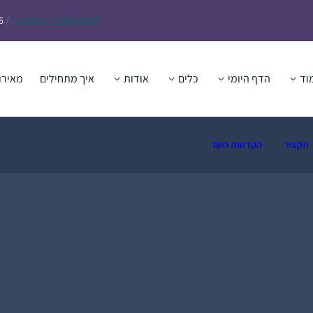
Daf – זבחים נ״ו
Today’s
/
6
וד
הדף היומי
כלים
אודות
איך מתחילים
מאירו
תקציר
הקדשות היום