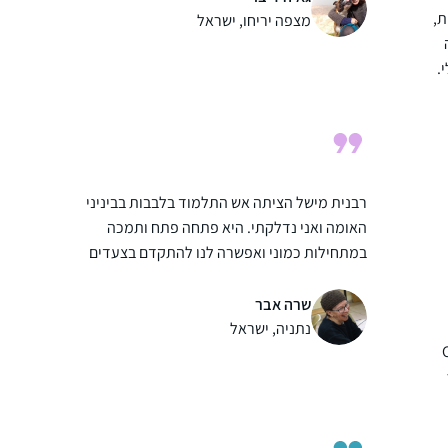
ת,
ללמוד אותה בבקיאות, בעזרת השם, ומי יודע
מצפה יריחו, ישראל
אולי גם אגיע לעיון בנושאים מעניינים. נושאים
.
בגמרא מתחברים לחגים, לתפילה, ליחסים שבין
אדם לחברו ולמקום ולשאר הדברים שמלווים
באורח חיים דתי 🙂
בנית
רבנית מישל הציתה אש התלמוד בלבבות בביניני
האומה ואני נדלקתי. היא פתחה פתח ותמכה
במתחילות כמוני ואפשרה לנו להתקדם בצעדים
נכונים וטובים. הקימה מערך שלם שמסובב את
הלומדות בסביבה תומכת וכך נכנסתי למסלול
שרה אבר
לימוד מעשיר שאין כמוה. הדרן יצר קהילה גדולה
נתניה, ישראל
וחזקה שמאפשרת התקדמות מכל נקודת מוצא.
יש דיבוק לומדות שמחזק את ההתמדה של כולנו.
כל פניה ושאלה נענית בזריזות ויסודיות. תודה גם
למגי על כל העזרה.