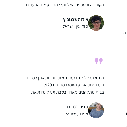
הקורונה והסגרים הצלחתי להדביק את הפערים
בשבתות הארוכות, לסיים את מסכת שבת
ולהמשיך עם המסכתות הבאות. עכשיו אני
אילנה שכנוביץ
מסיימת בהתרגשות רבה את מסכת חגיגה וסדר
מודיעין, ישראל
ה
מועד ומחכה לסדר הבא!
י
התחלתי ללמוד בעידוד שתי חברות אתן למדתי
בעבר את הפרק היומי במסגרת 929.
בבית מתלהבים מאוד ובשבת אני לומדת את
הדף עם בעלי שזה מפתיע ומשמח מאוד! לימוד
הדף הוא חלק בלתי נפרד מהיום שלי. לומדת
מרים ונגרובר
בצהריים ומחכה לזמן הזה מידי יום…
אפרת, ישראל