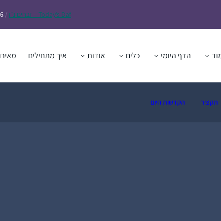
Daf – זבחים נ״ו
Today’s
/
26
וד
הדף היומי
כלים
אודות
איך מתחילים
מאירו
תקציר
הקדשות היום