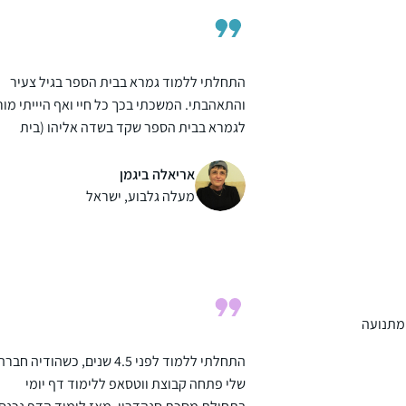
התחלתי ללמוד גמרא בבית הספר בגיל צעיר
והתאהבתי. המשכתי בכך כל חיי ואף היייתי מור
לגמרא בבית הספר שקד בשדה אליהו (בית
הספר בו למדתי בילדותי)בתחילת מחזור דף יומ
הנוכחי החלטתי להצטרף ובע”ה מקווה להתמיד
אריאלה ביגמן
ולהמשיך. אני אוהבת את המפגש עם הדף את
מעלה גלבוע, ישראל
"דרישות השלום ” שמקבלת מקשרים עם דפים
אחרים שלמדתי את הסנכרון שמתחולל בין
התכנים.
 מתנועה
התחלתי ללמוד לפני 4.5 שנים, כשהודיה חברה
שלי פתחה קבוצת ווטסאפ ללימוד דף יומי