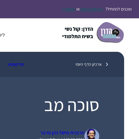
דלג
מוכנים להתחיל?
הירשמו בחינם
או
התחברו
תוכן
לימ
ארכיון הדף היומי
פודקאסט
סוכה מב
הרבנית מישל כהן פרבר