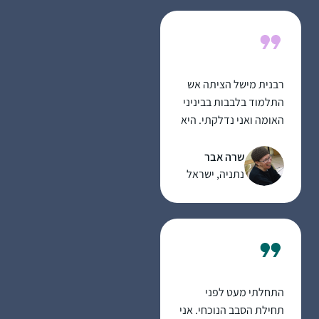
רבנית מישל הציתה אש
התלמוד בלבבות בביניני
האומה ואני נדלקתי. היא
פתחה פתח ותמכה
במתחילות כמוני ואפשרה
שרה אבר
לנו להתקדם בצעדים
נתניה, ישראל
נכונים וטובים. הקימה
מערך שלם שמסובב את
הלומדות בסביבה תומכת
וכך נכנסתי למסלול
לימוד מעשיר שאין כמוה.
הדרן יצר קהילה גדולה
התחלתי מעט לפני
וחזקה שמאפשרת
תחילת הסבב הנוכחי. אני
התקדמות מכל נקודת