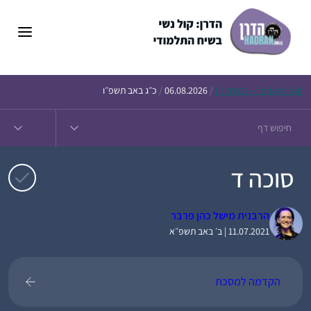
דלג
תוכן
Daf – זבחים נ״ו
Today’s
/
06.08.2026
/
כ״ג באב תשפ״ו
סוכה ד
הרבנית מישל כהן פרבר
11.07.2021 | ב׳ באב תשפ״א
הקדמה למסכת