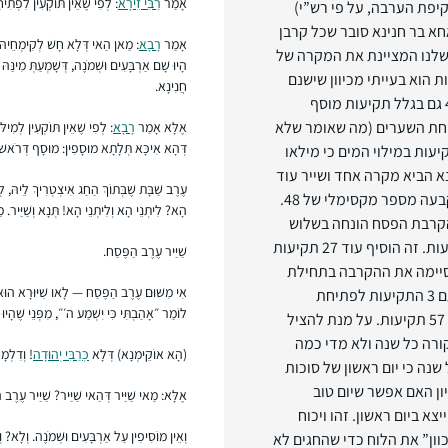
אָמַר
רַבִּי זֵירָא
: לְפִי שֶׁאֵין תּוֹקְעִין לִפְתִיח
יפת הערבה, על פי רש”י)
א בר חנינא סובר שכל קרבן
אָמַר
רָבָא
: מַאן הַאי דְּלָא חָשׁ לְקִימְחֵיהּ! חֲ
שלנו המציינת את המקרה של
הָיוּ שָׁם אַרְבָּעִים וּשְׁמֹנֶה, דְּשָׁמְעַתְּ מִינַּהּ ת
הריים, היא חמורה כי המקרה בו יש 48 תקיעות הוא בעייתי מכיוון שישנם
חֲנִינָא.
מקרים אחרים (כגון שבת של חול המועד) בהם ניתן לתקוע 48 גם בגלל תקיעות מוסף
תיחת השערים (מה שאומר שלא
אֶלָּא אָמַר
רָבָא
: לְפִי שֶׁאֵין תּוֹקְעִין לְמִילּ
דְּהָא אִיכָּא תְּלָתָא מוּסָפִין: מוּסָף דְּרֹאשׁ 
קיעות במילוי המים כי מילאו
48 תקיעות? כנראה התנא הביא מקרה אחד ושייר עוד
עֶרֶב שַׁבָּת שֶׁבְּתוֹךְ הַחַג אִיצְטְרִיךְ לֵיהּ, לְ
מקרים. איזה עוד מקרים שייר? הגמרא מקשה על המשנה שקבעה מספר מקסימלי של 48.
הָא? לִיתְנֵי הָא וְלִיתְנֵי הָא! תְּנָא וְשַׁיַּיר. מַ
בת – שכן הקרבת הפסח הונחה בשלוש
קבוצות והלל נאמר על ידי כל קבוצה שלוש פעמים בליווי תקיעות. זה הוסיף עוד 27 תקיעות
שַׁיַּיר עֶרֶב הַפֶּסַח.
סיימה את ההקרבה בתחילת
אִי מִשּׁוּם עֶרֶב הַפֶּסַח — לָאו שִׁיּוּרָא הוּא,
קריאת הלל בפעם הראשונה, (ובכך 21 תקיעות בלבד). יחד עם 3 התקיעות לפתיחת
לוֹמַר ״אָהַבְתִּי כִּי יִשְׁמַע ה׳״, מִפְּנֵי שֶׁהָיוּ 
השערים וה -18 לקורבנות היומיים, אפשר להגיע ל -51 ואפילו 57 תקיעות. על מנת להציל
רה כל שנה ולא מדי כמה
(הָא אוֹקֵימְנָא) דְּלָא
כְּרַבִּי יְהוּדָה
! וְדִלְמָ
נה כי יום ראשון של סוכות
הגמרא לדיון האם אפשר שיום טוב
אֶלָּא: מַאי שַׁיַּיר דְּהַאי שַׁיַּיר? שַׁיַּיר עֶרֶב 
יצא ביום ראשון. זהו ויכוח
וְאֵין מוֹסִיפִין עַל אַרְבָּעִים וּשְׁמֹנֶה. וְלָא? 
וון” את הלוח כדי שהחגים לא