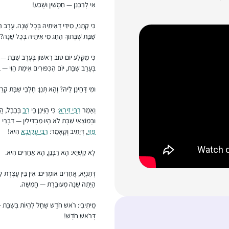
אִי לְרַבָּנַן — חַמְשִׁין וּשְׁבַע!
כִּי קָתָנֵי, מִידֵּי דְּאִיתֵיהּ בְּכׇל שָׁנָה. עֶרֶב 
שַׁבָּת שֶׁבְּתוֹךְ הַחַג מִי אִיתֵיהּ בְּכׇל שָׁנָה? זִ
כִּי מִקְּלַע יוֹם טוֹב רִאשׁוֹן בְּעֶרֶב שַׁבָּת — מ
בְּעֶרֶב שַׁבָּת, יוֹם הַכִּפּוּרִים אֵימַת הָוֵי — בְּ
וּמִי דָּחֵינַן לֵיהּ? וְהָא תְּנַן: חֶלְבֵי שַׁבָּת קְרֵי
וְאָמַר
רַבִּי זֵירָא
: כִּי הֲוֵינַן בֵּי
רַב
בְּבָבֶל, הֲו
וּבְמוֹצָאֵי שַׁבָּת לֹא הָיוּ מַבְדִּילִין — דִּבְרֵי
פַּזִּי
, דְּיָתֵיב וְקָאָמַר:
רַבִּי עֲקִיבָא
הִיא!
לָא קַשְׁיָא: הָא רַבָּנַן, הָא אֲחֵרִים הִיא.
דְּתַנְיָא, אֲחֵרִים אוֹמְרִים: אֵין בֵּין עֲצֶרֶת לַ
הָיְתָה שָׁנָה מְעוּבֶּרֶת — חֲמִשָּׁה.
מֵיתִיבִי: רֹאשׁ חֹדֶשׁ שֶׁחָל לִהְיוֹת בְּשַׁבָּת 
דְּרֹאשׁ חֹדֶשׁ!