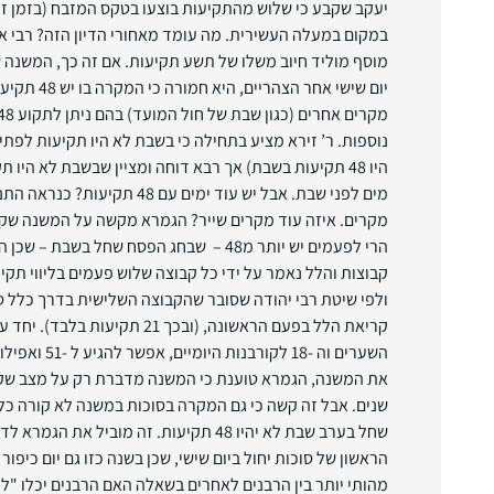
יעקב שקבע כי שלוש מהתקיעות בוצעו בטקס המזבח (בזמן זק
במקום במעלה העשירית. מה עומד מאחורי הדיון הזה? רבי אח
מוסף מוליד חיוב משלו של תשע תקיעות. אם זה כך, המשנה 
יום שישי אחר הצ
נוספות. ר’ זירא מציע בתחילה כי בשבת לא היו תקיעות לפ
היו 48 תקיעות בשבת) אך רבא דוחה ומציין שבשבת לא היו ת
מים לפני שבת. אבל יש עוד ימים עם 
הרי לפעמים יש יותר מ48 – שבחג הפסח שחל בש
ולפי שיטת רבי יהודה שסובר שהקבוצה השלישית בדרך כלל 
את המשנה, הגמרא טוענת כי המשנה מדברת רק על מצב שקו
שנים. אבל זה קשה כי גם המקרה בסוכות במשנה לא קורה כל ש
שחל בערב שבת לא יהיו 48 תקיעות. זה מוביל את 
הראשון של סוכות יחול ביום שישי, שכן בשנה כזו גם יום כיפור י
מהותי יותר בין הרבנים לאחרים בשאלה האם הרבנים יכלו "לכ