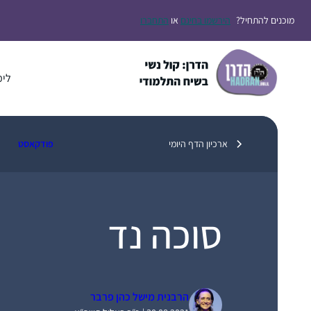
דלג
מוכנים להתחיל?
הירשמו בחינם
או
התחברו
תוכן
לימ
ארכיון הדף היומי
פודקאסט
סוכה נד
הרבנית מישל כהן פרבר