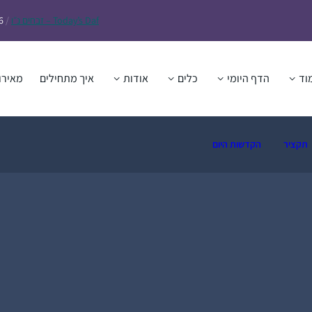
Daf – זבחים נ״ו
Today’s
/
6
וד
הדף היומי
כלים
אודות
איך מתחילים
מאירו
תקציר
הקדשות היום