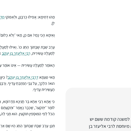
מַהוּ דְּתֵימָא: אֲפִילּוּ כְּרַבָּנַן, וּלְאַפּוֹקֵי
מִדְּר
לַן.
וְאֵימָא הָכִי נָמֵי! אִם כֵּן, מַאי ״וְלֹא כְּלוּם
עֶרֶב שַׁבָּת שֶׁבְּתוֹךְ הַחַג כּוּ׳. וְאִילּוּ לְמַעֲ
לְמַעֲלָה עֲשִׂירִית,
רַבִּי אֱלִיעֶזֶר בֶּן יַעֲקֹב
או
הָאוֹמֵר לְמַעֲלָה עֲשִׂירִית — אֵינוֹ אוֹמֵר עַל גַּ
מַאי טַעְמָא
דְּרַבִּי אֱלִיעֶזֶר בֶּן יַעֲקֹב
? כֵּיו
הוּא! הִלְכָּךְ, עַל גַּבֵּי הַמִּזְבֵּחַ עֲדִיף. וְרַבָּנ
הָעֲשִׂירִית עֲדִיף.
כִּי אֲתָא רַבִּי אַחָא בַּר חֲנִינָא מִדָּרוֹמָא, אַי
לוֹמַר ״יִתְקְעוּ״, שֶׁכְּבָר נֶאֱמַר ״וּתְקַעְתֶּם
הַכֹּל לְפִי הַמּוּסָפִין תּוֹקְעִין. הוּא תָּנֵי לַה
את 48 תקיעות החצוצרה למשנה קודמת ששם יש
יוחסת לרבי אליעזר בן
תְּנַן: עֶרֶב שַׁבָּת שֶׁבְּתוֹךְ הַחַג הָיוּ שָׁם אַרְ