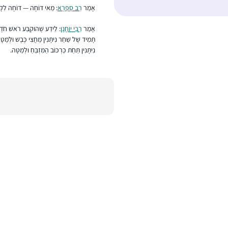
אָמַר
רַב סָפְרָא
: מַאי דּוֹחֶה — דּוֹחֶה לִקָּד
אָמַר
רַבִּי יוֹחָנָן
: לֵידַע שֶׁהוּקְבַּע רֹאשׁ חֹדֶשׁ
תָּמִיד שֶׁל שַׁחַר נִיתָּנִין מֵחֲצִי כֶּבֶשׁ וּלְמַטָּ
נִיתָּנִין תַּחַת כַּרְכּוֹב הַמִּזְבֵּחַ וּלְמַטָּה.