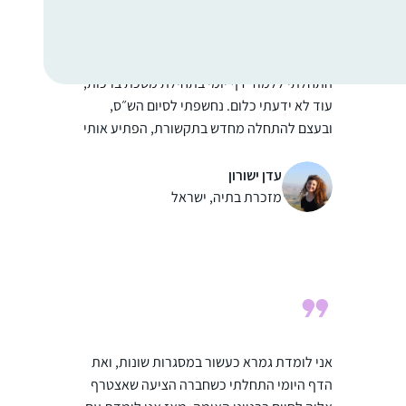
בנית
התחלתי ללמוד דף יומי בתחילת מסכת ברכות,
עוד לא ידעתי כלום. נחשפתי לסיום הש״ס,
ובעצם להתחלה מחדש בתקשורת, הפתיע אותי
לטובה שהיה מקום לעיסוק בתורה.
את המסכתות הראשונות למדתי, אבל לא סיימתי
עדן ישורון
(חוץ מעירובין איכשהו). השנה כשהגעתי
מזכרת בתיה, ישראל
למדרשה, נכנסתי ללופ, ואני מצליחה להיות
חלק, סיימתי עם החברותא שלי את כל המסכתות
הקצרות, גם כשהיינו חולות קורונה ובבידודים,
למדנו לבד, העיקר לא לצבור פער, ומחכות
ליבמות 🙂
אני לומדת גמרא כעשור במסגרות שונות, ואת
הדף היומי התחלתי כשחברה הציעה שאצטרף