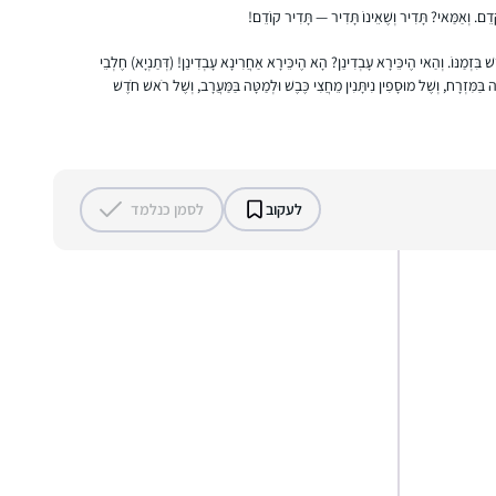
ֵם. וְאַמַּאי? תָּדִיר וְשֶׁאֵינוֹ תָּדִיר — תָּדִיר קוֹדֵם!
 בִּזְמַנּוֹ. וְהַאי הֶיכֵּירָא עָבְדִינַן? הָא הֶיכֵּירָא אַחֲרִינָא עָבְדִינַן! (דְּתַנְיָא) חֶלְבֵי
A friend in the SF Bay Area said in Dec 2019
ה בַּמִּזְרָח, וְשֶׁל מוּסָפִין נִיתָּנִין מֵחֲצִי כֶּבֶשׁ וּלְמַטָּה בַּמַּעֲרָב, וְשֶׁל רֹאשׁ חֹדֶשׁ
that she might start listening on her
morning drive to work. I mentioned to my
husband and we decided to try the Daf
when it began in Jan 2020 as part of our
חנה פיוטרקובסקי
preparing to make Aliyah in the summer.
ירושלים, Israel
לעקוב
לסמן כנלמד
התחלתי ללמוד דף יומי אחרי שחזרתי בתשובה
ולמדתי במדרשה במגדל עוז. הלימוד טוב
ומספק חומר למחשבה על נושאים הלכתיים
”קטנים” ועד לערכים גדולים ביהדות. חשוב לי