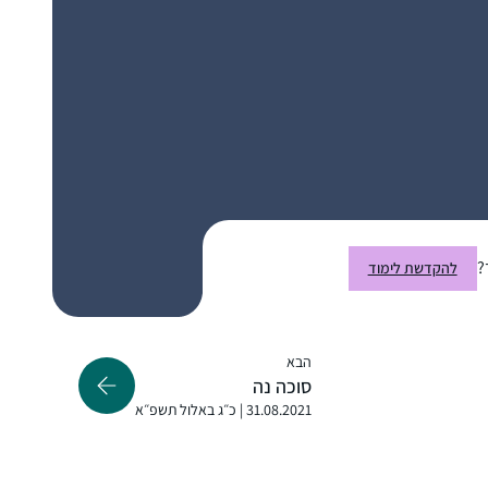
מספיקה, מדביקה פערים עד ערב שבת. בסבב
יעל ביר
הזה הלימוד הוא "ממעוף הציפור”, מקשיבה
רמת גן, ישראל
במהירות מוגברת תוך כדי פעילויות כמו בישול או
נהיגה, וכך רוכשת היכרות עם הסוגיות ואופן
ניתוחם על ידי חז”ל. בע”ה בסבב הבא, ואולי
לפני, אצלול לתוכו באופן מעמיק יותר.
התחלתי ללמוד בסבב הנוכחי לפני כשנתיים
.הסביבה מתפעלת ותומכת מאוד. אני משתדלת
?
להקדשת לימוד
ללמוד מכל ההסכתים הנוספים שיש באתר הדרן.
אני עורכת כל סיום מסכת שיעור בביתי לכ20
נשים שמחכות בקוצר רוח למפגשים האלו.
יעל אשר
הבא
יהוד, ישראל
סוכה נה
31.08.2021 | כ״ג באלול תשפ״א