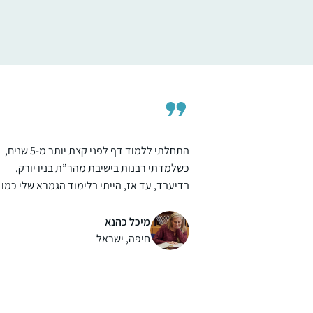
הסביבה מאד תומכת ואני מקבלת המון מילים
רחל גולדשטיין
טובות לאורך כל הדרך. מאז הסיום הגדול יש
עתניאל, ישראל
תחושה שאני חלק מדבר גדול יותר.
אני לומדת בשיטת ה”7 דפים בשבוע” של הר
תרצה קלמן – כלומר, לא נורא אם לא הצלחת
ללמוד כל יום, העיקר שגמרת ארבעה דפים
בשבוע
התחלתי ללמוד דף לפני קצת יותר מ-5 שנים,
כשלמדתי רבנות בישיבת מהר”ת בניו יורק.
בדיעבד, עד אז, הייתי בלימוד הגמרא שלי כמו
מישהו שאוסף חרוזים משרשרת שהתפזרה, פה
משהו ושם משהו, ומאז נפתח עולם ומלואו….
מיכל כהנא
הדף נותן לי לימוד בצורה מאורגנת, שיטתית,
חיפה, ישראל
יום-יומית, ומלמד אותי לא רק ידע אלא את
השפה ודרך החשיבה שלנו. לשמחתי, יש לי
סביבה תומכת וההרגשה שלי היא כמו בציטוט
שבחרתי: הדף משפיע לטובה על כל היום שלי.